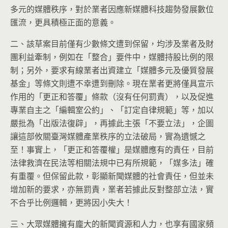
多元的媒體秩序，對於業者因應新媒體科技趨勢發展數位
匯流，更具積極正面的意義。
二、該草案目前僅有少數條文遭到保留，均涉及業者及財
團利益牽制，例如在「整合」要件中，媒體持股比例的限
制；另外，要求有線業者出資建立「媒體多元及優質發展
基金」等條文則遭不幸遭到刪除。現在業者更將僅具宣示
作用的「更正和答覆」條款（沒有任何罰責），以及促進
專業自主之「編輯室公約」、「訂定自律規範」等，加以
嚴批為「出版法復辟」，再據此主張「不要立法」，企圖
讓這部攸關臺灣媒體產業秩序的立法破局，實為遺憾之
至！事實上，「更正和答覆權」是媒體應有的責任，目前
法律救濟在民法等相關法規中已有所規範，「媒多法」確
有重覆。但保留此款，彰顯新聞媒體的社會責任，但並未
增加新的要求，亦無罰責，業者若據此反對整部立法，實
不合乎比例邏輯，更將因小失大！
三、大眾媒體擁有龐大的新聞資源和人力，也享有國家頻