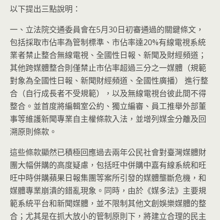
以下提出三點說明：
一、立法院交通委員會在5月30日初審通過的關鍵條文，
包括採取市佔率為管制標準、市佔率達20%有線電視系統
業者禁止整合無線電視、全國性日報、新聞及財經頻道；
其他跨媒體整合則僅禁止市佔率超過三分之一媒體（規範
對象為全國性日報、新聞財經頻道、全國性廣播） 進行整
合（自行成長者不受規範），以及無線電視台彼此間不得
整合。並首度將編輯室公約、獨立編審、員工推舉外部董
事等維護新聞專業自主權條款入法，並增列媒金分離及回
溯原則條款。
這些條款顯然已積極回應過去兩年公民社會對臺灣媒體財
團大幅併購的高度疑慮，包括旺中併購中嘉有線系統和旺
旺中時併購蘋果日報集團等案所引發的媒體壟斷危機，和
媒體專業崩潰的錯亂現象。同時，由於《媒多法》主要規
範系統平台和新聞媒體，並不限制其他文創娛樂媒體的整
合；尤其是在抓大放小的管制原則下，將建立合理的民主