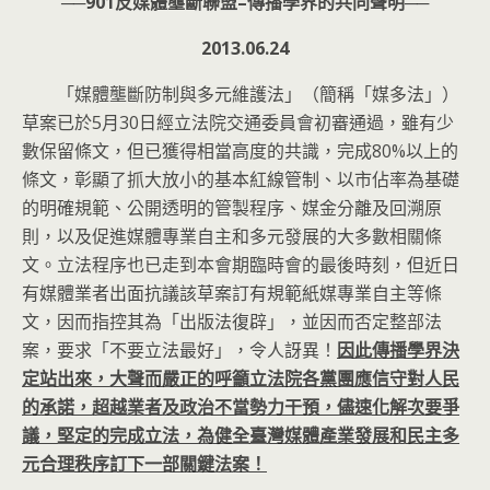
──
901
反媒體壟斷聯盟
–
傳播學界的共同聲明
──
2013.06.24
「媒體壟斷防制與多元維護法」（簡稱「媒多法」）
草案已於5月30日經立法院交通委員會初審通過，雖有少
數保留條文，但已獲得相當高度的共識，完成80%以上的
條文，彰顯了抓大放小的基本紅線管制、以市佔率為基礎
的明確規範、公開透明的管製程序、媒金分離及回溯原
則，以及促進媒體專業自主和多元發展的大多數相關條
文。立法程序也已走到本會期臨時會的最後時刻，但近日
有媒體業者出面抗議該草案訂有規範紙媒專業自主等條
文，因而指控其為「出版法復辟」，並因而否定整部法
案，要求「不要立法最好」，令人訝異！
因此傳播學界決
定站出來，大聲而嚴正的呼籲立法院各黨團應信守對人民
的承諾，超越業者及政治不當勢力干預，儘速化解次要爭
議，堅定的完成立法，為健全臺灣媒體產業發展和民主多
元合理秩序訂下一部關鍵法案！