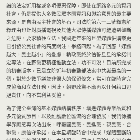
譜的法定近用權或多項優惠保障，即使在網路多元的資訊
社會，仍是提供大多數民眾本國資訊和輿論意見的最主要
來源，是自由民主社會的基石。司法院第六一三號釋憲解
釋理由也針對廣播電視及其他大眾傳播媒體可能遭到壟斷
之危險，要求積極立法。我國近年來的巨型媒體併購案更
已引發公民社會的高度關注，爭議四起。為了回應「媒體
越大，民主越小」的憂慮，執政黨終於信誓旦旦的承諾制
定專法，在野黨更積極推動立法，功不可沒！目前所完成
的初審版本，已是立院近年初審整部法案中共識最高的一
個，對於少數爭議並非很大的保留條文，當可在臨時會完
成協商和立法任務，因此，朝野政黨不應再以任何藉口迴
避責任，向不當利益妥協。
為了健全臺灣的基本媒體結構秩序，增進媒體專業品質和
多元優質節目，以及維護數位匯流的合理發展，我們傳播
學界願意再次站出來，呼籲國民黨、民進黨、親民黨、台
聯黨，應信守承諾，在本星期臨時會中完成「媒體壟斷防