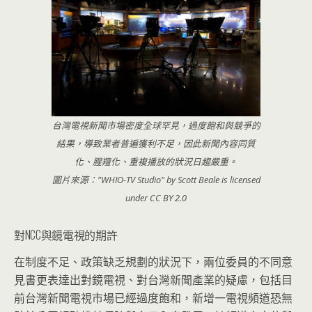
台灣電視新聞市場密度全球罕見，過度飽和與競爭的
結果，導致業者普遍獲利不足，因此新聞內容同質
化、腥羶化、重複播放的狀況日趨嚴重。
圖片來源："WHIO-TV Studio" by Scott Beale is licensed
under CC BY 2.0
對NCC與鏡電視的期許
在制度不足、政策缺乏規劃的狀況下，兩位委員的不同意
見書更表達出對鏡電視、對台灣新聞產業的疑慮，包括目
前台灣新聞電視市場已經過度飽和，新增一電視頻道恐無