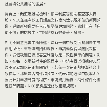
社會與公共議題的發展。
實質上，頻道進退場機制、換照制度等相關審查都太寬
鬆，NCC並無有效工具讓產業適度淘汰表現不佳的新聞頻
道，導致新頻道要進入市場變得更加困難，管制卡在「進
退不得」的處境中，市場難以有效競爭、發展。
如同不同意見書中所陳述，還有一個申設制度漏洞是申設
費用過低、重新送審門檻過低，申請過程得以無限次補
件。這個缺漏已造成審查制度缺乏一致性標準的問題。例
如，在每一次重新補件的過程中，申請者得以根據NCC認
為不足處加以補正相關資料，若每一次補正都逐漸符合申
設標準，那麼是否補件越多次，代表越能通過申設案呢？
因此針對申請制度的程序、申請費用過低、補件條件門檻
過低等問題，NCC都應盡速修改相關規範。