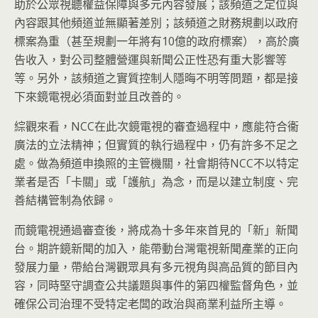
助於公眾視聽權益保障與多元內容發展；該頻道之定位與
內容跟其他頻道並無顯著差別；該頻道之財務規劃以政府
標案為重（甚至規劃一年將有10億的政府標案），高於廣
告收入，對公司整體營運與新聞公正性恐有重大影響等
等。另外，該頻道之實質控制人隱晦不明等問題，都是接
下來鏡電視必須面對並且改善的。
綜觀來看，NCC在此次鏡電視的審查過程中，應能符合衞
廣法的立法精神；但實質的執行過程中，仍有許多不足之
處。做為頻道申換照的主管機關，社會期待NCC不以特定
業者是否「卡關」或「護航」為念，而是以建立制度、完
善結構管制為依歸。
而鏡電視通過審查後，將成為十多年來首見的「新」新聞
台。期許鏡新聞的加入，能帶動台灣電視新聞產業的正向
發展力量，帶給台灣觀眾具有多元視角與高品質的節目內
容，同時堅守調查公共議題與事件的第四權監督角色，並
確保公司治理不受特定老闆的政治與商業利益所主導。