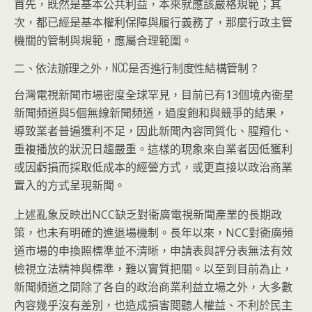
首先，既然是基本公共利益，本來就應該嚴格規範；其
次，都已經是基本權利保障與履行義務了，那麼行政主管
機關的管制與規範，應屬合理範圍。
二、依法辦理之外，NCC是否進行制度性結構管制？
台灣電視新聞市場密度全球罕見，目前已有13個境內衞星
新聞頻道與5個無線新聞頻道，過度飽和與競爭的結果，
導致業者普遍獲利不足，因此新聞內容同質化、腥羶化、
重複播放的狀況日趨嚴重。這樣的現象來自業者因低獲利
或因虧損而採取低成本的經營方式，或更直接以政治商業
置入的方式呈現新聞。
上述亂象反映出NCC缺乏對衞廣電視新聞產業的長期政
策，也未有明確的進退場機制。長年以來，NCC對衞廣頻
道市場的申換照標準並不清晰，申請表與評分表無法有效
檢視立法精神與標準，難以實質把關。以至到目前為止，
新聞頻道之間除了各自的政治商業利益立場之外，大多數
內容幾乎沒有差別，也造成損害閱聽人權益、不利於民主