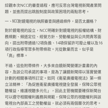
綜觀本次NCC的審查過程，應可反思台灣電視新聞產業問
題，並進而提出跳脫制度與政策困境的兩點思考。
一、NCC對鏡電視的執照審查與通過條件，是否太嚴格？
對於鏡電視的設立，NCC明確針對鏡電視的股權結構、財
務規劃、頻道定位、經營方針、勞動權益與公共問責等面
向，提出附帶通過12項負擔、14項保留許可廢止權以及16
項行政指導等眾多附帶條款。光從數量而言，似乎是
「高」標準。
不過，這些附帶條件，大多來自鏡新聞營運計畫書的內
容，及該公司承諾的事項，是為了讓鏡新聞得以落實營運
計劃的相關事項所訂定。如同《衞星廣播電視法》第一條
立法精神：「為促進衞星廣播電視健全發展，保障公眾視
聽權益，維護視聽多元化」，因此主管機關要確保新聞台
可以遵守相關權利義務與規範，保障公眾的視聽權利與該
電視台內部員工之勞動權益，就必須有兩個層次的思考。