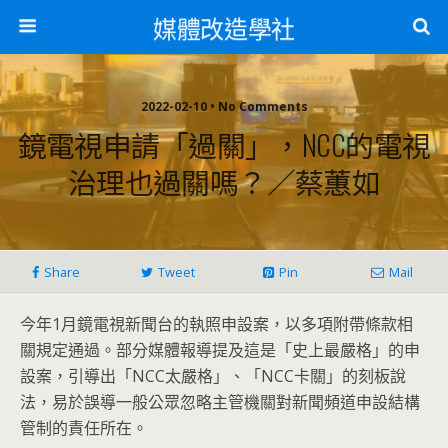
媒體改造學社
2022-02-10 • No Comments
鏡電視申請「過關」，NCC的電視
治理也過關嗎？／蔡蕙如
Share
Tweet
Pin
Mail
今年1月鏡電視新聞台的執照申設案，以多項附帶條款相
關規定通過。部分媒體報導提及這是「史上最嚴格」的申
設案，引導出「NCC太嚴格」、「NCC卡關」的刻板說
法，易於誤導一般公眾忽略主管機關對新聞頻道申設結構
管制的責任所在。