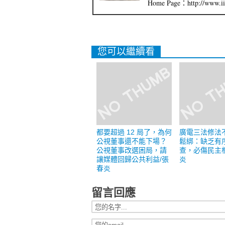
Home Page：http://www.iip
您可以繼續看
都要超過 12 局了，為何
廣電三法修法
公視董事還不能下場？
鬆綁：缺乏有
公視董事改選困局，請
查，必傷民主
讓媒體回歸公共利益/張
炎
春炎
留言回應