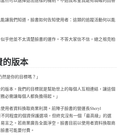
們當然可以選擇退出這樣的機制。不過我希望我能有精確的回答
也能讓我們知道，臉書如何告知使用者：這類的追蹤活動何以能
，似乎他並不太清楚臉書的運作。不答大家信不信，總之祖克柏
費的版本
這仍然是你的目標嗎？」
費的版本。我們的目標就是幫助世上的每個人互相連結，讓這個
服務必需讓每個人都負擔得起。」
用者資料換取商業利潤。前陣子臉書的營運長Sheryl
供使用者不同程度的個資保護選項，但終究沒有一個「最高級」的選
，易言之。若商業廣告全面淨空，臉書目前以使用者資料換取商
用臉書可能要付費。