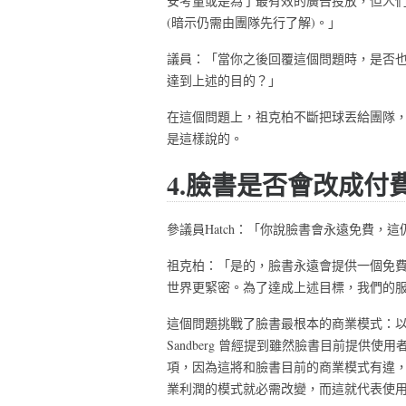
安考量或是為了最有效的廣告投放，但人
(暗示仍需由團隊先行了解)。」
議員：「當你之後回覆這個問題時，是否
達到上述的目的？」
在這個問題上，祖克柏不斷把球丟給團隊
是這樣說的。
4.臉書是否會改成付
參議員Hatch：「你說臉書會永遠免費，
祖克柏：「是的，臉書永遠會提供一個免
世界更緊密。為了達成上述目標，我們的
這個問題挑戰了臉書最根本的商業模式：以使
Sandberg 曾經提到雖然臉書目前提
項，因為這將和臉書目前的商業模式有違
業利潤的模式就必需改變，而這就代表使