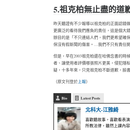
5.祖克柏無止盡的道
昨天聽證有不少報導以祖克柏的正面認錯
更廣泛的看待我們應負的責任，這是個大
辦目的是「不只連結人們，我們更希望確保
保沒有假新聞的傷害。…我們不只有責任
但是，早在2003祖克柏還在哈佛念書的時候
者、讓使用者評價哪張照片更美，侵犯隱
疑，十多年來，只見祖克柏不斷道歉，臉
（原文刊登於
上報
）
Bio
Latest Posts
北科大-江雅綺
喜歡聽故事，喜歡看表演
所教法律，雖然上課內容