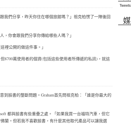
Tweets
樂意跟我們分享，昨天你住在哪個旅館嗎？」祖克柏愣了一陣後回
媒
給他人，你會跟我們分享你傳給哪些人嗎？」
在這裡公開的做這件事。」
8700萬使用者的個資(包括這些使用者所傳遞的私訊)，就這
an都注意到臉書的壟斷問題。Graham首先問祖克柏：「誰是你最大的
 Microsoft 都與臉書有些重疊之處。「如果我買一台福特汽車，但它
雪佛蘭。但若我不喜歡臉書，有什麼其他取代產品可以讓我選