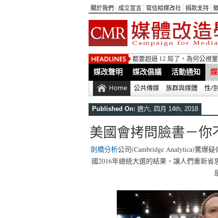
關於我們
成立宣言
寫信給媒改社
捐款支持
都要超過 12 局了，為何公
媒改聲明
媒改倡議
活動通知
媒
Home
公共傳媒
族群與媒體
性/
Published On:
週六, 四月 14th, 2018
美國會拷問臉書－你
劍橋分析
公司(Cambridge Analyt
國2016年總統大選的結果，讓人們重新