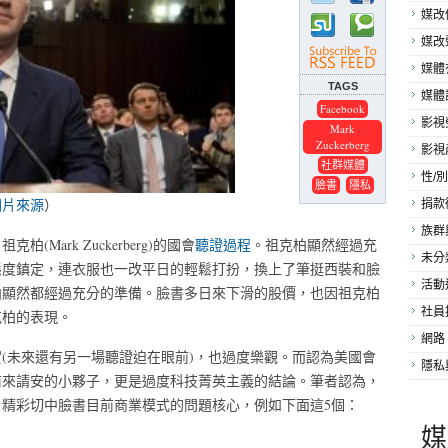
媒改
媒改
媒體
TAGS
媒體
Facebook
影視
Mark
Zuckerberg
影視
社群媒體
性/別
臉書
隱私
圖片來源
）
捐款
族群
ark Zuckerberg)的國會
聽證過程
。祖克柏顯然經過充
未分
態度鎮定，連衣服也一改平日的輕鬆打扮，換上了筆挺西裝和臉
活動
柏顯然都經過充分的準備。臉書多日來下滑的股價，也因祖克柏
社員
克柏的表現。
網路
(未來還有另一場聽證迫在眼前)，也過度樂觀。而認為美國會
隱私
前來請安的小夥子，更是過度科技菁英主義的結論。筆者認為，
精彩切中臉書目前商業模式的問題核心，例如下面這5個：
媒