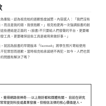
歉
做為重點，認為祖克柏的道歉態度誠懇，內容感人：「我們沒有
錯，而且是我的錯，我很抱歉。」祖克柏更再一次強調臉書的創
這些連結是正面的。(臉書)不只要給人們發聲的平台，更要確
開發工具，更要確保這些工具是被用來做好事。」
，就因為臉書的早期版本「facemash」將學生照片寄給使用
私干犯眾怒而道歉。當時祖克柏承諾絕不再犯。如今，人們也質
書的問題有解決了嗎？
，覺得網路很神奇----以上剛好都和媒體有關。 目前在研究
常常提到科技或產業發展，但相信法律的核心價值是人。