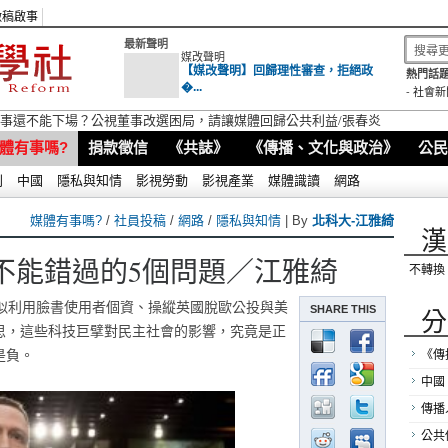
徵稿啟事
最新聲明
媒改聲明
【媒改聲明】回歸理性審查，拒絕政
熱門話題
�...
-
社會新
視董事還不能下場？公視董事改選困局，請讓媒體回歸公共利益/張春炎
體有事嗎?
捐款徵信
《共誌》
《傳播、文化與政治》
公民
別
中國
隱私與知情
影視勞動
影視產業
媒體識讀
網路
媒體有事嗎?
/
社員投稿
/
網路
/
隱私與知情
| By
北科大-江雅綺
漢
不能錯過的5個問題／江雅綺
不轉換
ica)驚爆疑似利用臉書使用者個資、操縱英國脫歐公投與美
SHARE THIS
分
省思，這些科技巨擘對民主社會的影響，究竟是正
是負。
《傳
中國
傳播
公共