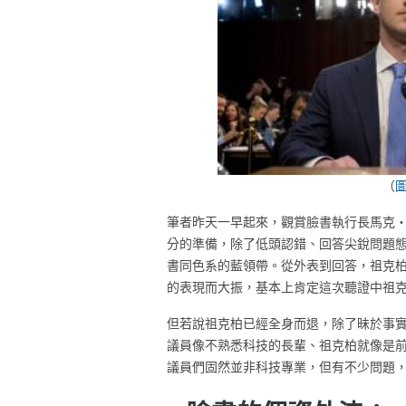
（
筆者昨天一早起來，觀賞臉書執行長馬克‧祖克柏(M
分的準備，除了低頭認錯、回答尖銳問題
書同色系的藍領帶。從外表到回答，祖克
的表現而大振，基本上肯定這次聽證中祖
但若說祖克柏已經全身而退，除了昧於事實
議員像不熟悉科技的長輩、祖克柏就像是
議員們固然並非科技專業，但有不少問題，