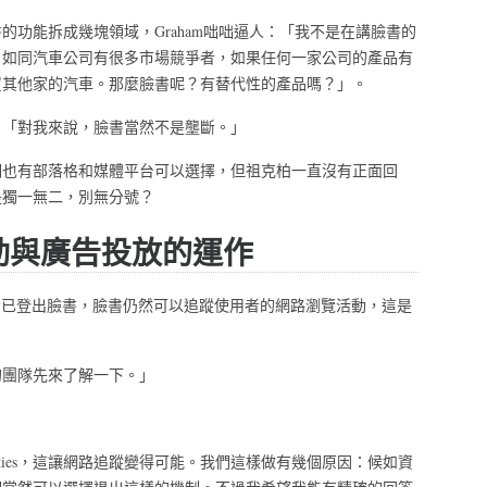
的功能拆成幾塊領域，Graham咄咄逼人：「我不是在講臉書的
。如同汽車公司有很多市場競爭者，如果任何一家公司的產品有
買其他家的汽車。那麼臉書呢？有替代性的產品嗎？」。
：「對我來說，臉書當然不是壟斷。」
們也有部落格和媒體平台可以選擇，但祖克柏一直沒有正面回
是獨一無二，別無分號？
動與廣告投放的運作
用者已登出臉書，臉書仍然可以追蹤使用者的網路瀏覽活動，這是
的團隊先來了解一下。」
kies，這讓網路追蹤變得可能。我們這樣做有幾個原因：候如資