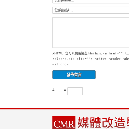
XHTML:
您可以使用這些 html tags:
<a href="" ti
<blockquote cite=""> <cite> <code> <de
<strong>
4 − 二 =