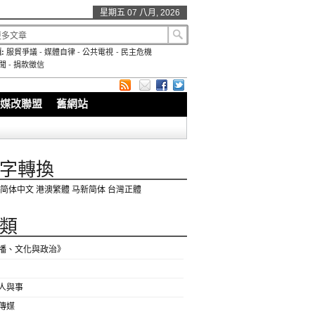
星期五 07 八月, 2026
:
服貿爭議
-
媒體自律
-
公共電視
-
民主危機
聞
-
捐款徵信
媒改聯盟
舊網站
字轉換
简体中文
港澳繁體
马新简体
台灣正體
類
播、文化與政治》
人與事
傳媒