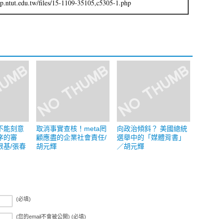
.ntut.edu.tw/files/15-1109-35105,c5305-1.php
不能刻意
取消事實查核！meta罔
向政治傾斜？ 美國總統
序的審
顧應盡的企業社會責任/
選舉中的「媒體背書」
根基/張春
胡元輝
／胡元輝
(必填)
(您的email不會被公開) (必填)