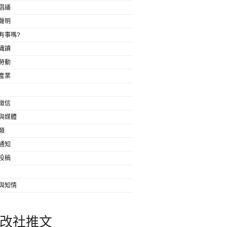
倡議
聲明
有事嗎?
識讀
勞動
產業
徵信
與媒體
類
通知
投稿
與知情
改社推文