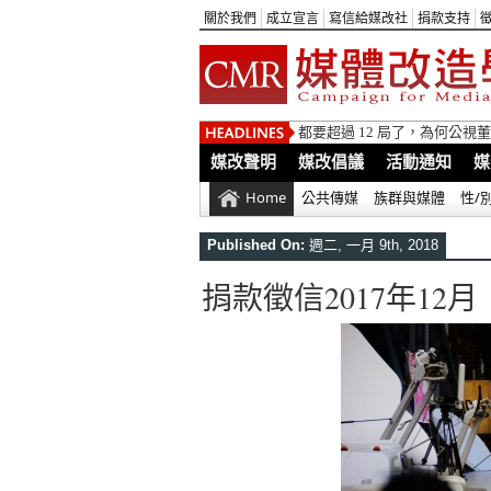
關於我們
成立宣言
寫信給媒改社
捐款支持
都要超過 12 局了，為何公
媒改聲明
媒改倡議
活動通知
媒
Home
公共傳媒
族群與媒體
性/
Published On:
週二, 一月 9th, 2018
捐款徵信2017年12月