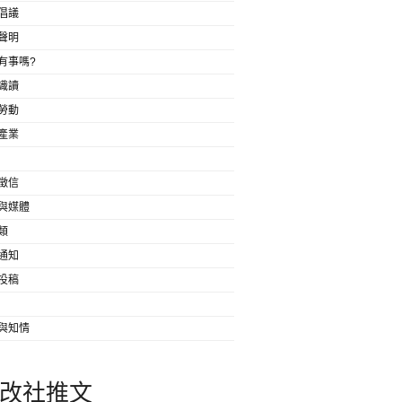
倡議
聲明
有事嗎?
識讀
勞動
產業
徵信
與媒體
類
通知
投稿
與知情
改社推文