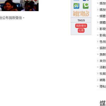
媒改
媒改
媒體
開始公布捐款徵信。
TAGS
媒體
捐款徵信
影視
社務
影視
性/別
捐款
族群
未分
活動
社員
網路
隱私
媒