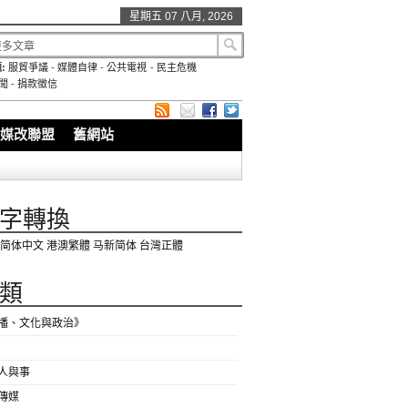
星期五 07 八月, 2026
:
服貿爭議
-
媒體自律
-
公共電視
-
民主危機
聞
-
捐款徵信
媒改聯盟
舊網站
字轉換
简体中文
港澳繁體
马新简体
台灣正體
類
播、文化與政治》
人與事
傳媒