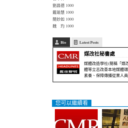
劉昌德 1000
戴瑜慧 1000
簡妙如 1000
魏 玓 1000
Bio
Latest Posts
媒改社秘書處
媒體改造學社(簡稱「媒改
體等立志改善本地媒體環
素養、保障傳播從業人員
您可以繼續看