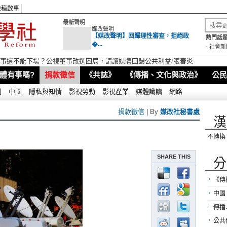
徵稿啟事
最新聲明
媒改聲明
【媒改聲明】回歸理性審查，拒絕政
熱門話題
�...
-
社會新
視董事還不能下場？公視董事改選困局，請讓媒體回歸公共利益/張春炎
體有事嗎?
捐款徵信
《共誌》
《傳播、文化與政治》
公民
別
中國
隱私與知情
影視勞動
影視產業
媒體識讀
網路
捐款徵信
| By
媒改社秘書處
漢
不轉換
SHARE THIS
分
《傳
中國
傳播
公共