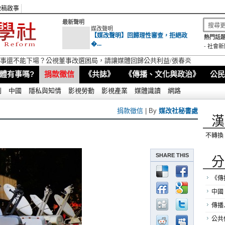
徵稿啟事
最新聲明
媒改聲明
【媒改聲明】回歸理性審查，拒絕政
熱門話題
�...
-
社會新
視董事還不能下場？公視董事改選困局，請讓媒體回歸公共利益/張春炎
體有事嗎?
捐款徵信
《共誌》
《傳播、文化與政治》
公民
別
中國
隱私與知情
影視勞動
影視產業
媒體識讀
網路
捐款徵信
| By
媒改社秘書處
漢
不轉換
SHARE THIS
分
《傳
中國
傳播
公共