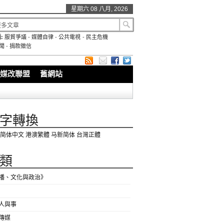
星期六 08 八月, 2026
:
服貿爭議
-
媒體自律
-
公共電視
-
民主危機
聞
-
捐款徵信
媒改聯盟
舊網站
字轉換
简体中文
港澳繁體
马新简体
台灣正體
類
播、文化與政治》
人與事
傳媒