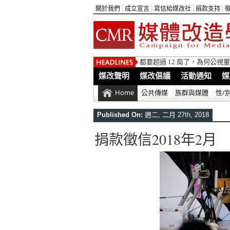
關於我們
成立宣言
寫信給媒改社
捐款支持
都要超過 12 局了，為何公
媒改聲明
媒改倡議
活動通知
媒
Home
公共傳媒
族群與媒體
性/
Published On:
週二, 二月 27th, 2018
捐款徵信2018年2月