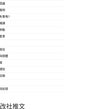
倡議
聲明
有事嗎?
識讀
勞動
產業
徵信
與媒體
類
通知
投稿
與知情
改社推文