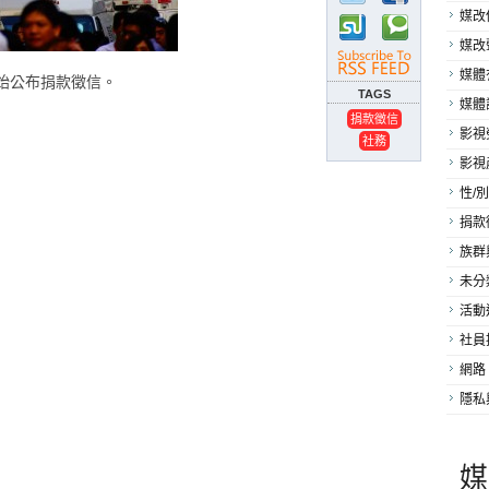
媒改
媒改
媒體
開始公布捐款徵信。
TAGS
媒體
捐款徵信
影視
社務
影視
性/別
捐款
族群
未分
活動
社員
網路
隱私
媒