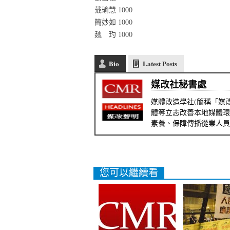
戴瑜慧 1000
簡妙如 1000
魏 玓 1000
Bio
Latest Posts
媒改社秘書處
媒體改造學社(簡稱「媒改
體等立志改善本地媒體環
素養、保障傳播從業人員
您可以繼續看