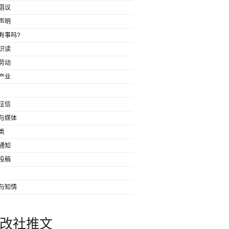
倡议
声明
有事吗?
识读
劳动
产业
征信
与媒体
类
通知
投稿
与知情
改社推文