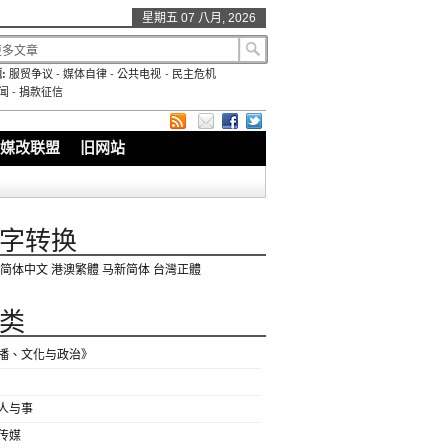
星期五 07 八月, 2026
:
服贸争议
-
媒体自律
-
公共电视
-
民主危机
闻
-
捐款征信
媒改联盟
旧网站
字转换
简体中文
港澳繁體
马新简体
台灣正體
类
播、文化与政治》
人与事
传媒