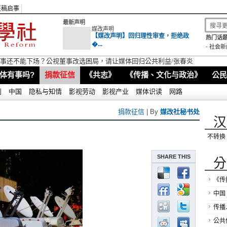
征稿启事
最新声明
媒改声明
【媒改声明】回归理性审查，拒绝政
热门话题
�...
-
社会新
视董事还不能下场？公视董事改选困局，请让媒体回归公共利益/张春炎
体有事吗?
捐款征信
《共志》
《传播、文化与政治》
公民
别
中国
隐私与知情
影视劳动
影视产业
媒体识读
网路
捐款征信
| By
媒改社秘书处
汉
不转换
SHARE THIS
分
《传
中国
传播
公共