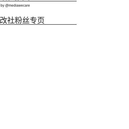
 by @mediawecare
改社粉丝专页