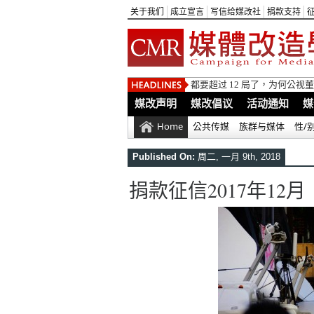
关于我们
成立宣言
写信给媒改社
捐款支持
都要超过 12 局了，为何公
媒改声明
媒改倡议
活动通知
媒
Home
公共传媒
族群与媒体
性/
Published On:
周二, 一月 9th, 2018
捐款征信2017年12月