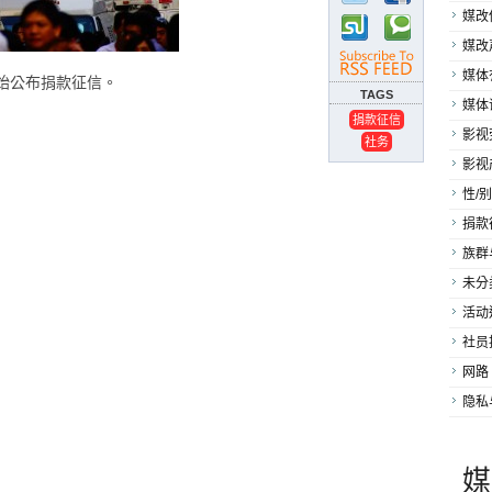
媒改
媒改
媒体
开始公布捐款征信。
TAGS
媒体
捐款征信
影视
社务
影视
性/别
捐款
族群
未分
活动
社员
网路
隐私
媒