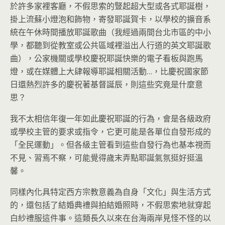
於許多家裡客廳，不假思索的豎起超大型或各式耶誕樹，
掛上流蘇小燈泡和飾物，寄發耶誕賀卡，以學校的擴音系
統在午休時間播放耶誕歌曲（我經過兩間台北市區的中小
學，都聽到從教室或公共區域裡溢出人行道的英文耶誕歌
曲），公家機關或學校慶祝耶誕快樂的電子看板與跑馬
燈，或在媒體上大肆報導耶誕相關活動…，比慶祝國家節
日還熱烈許多的慶祝著基督誕辰，則這些究竟是什麼意
思？
我不太相信年復一年如此慶祝耶誕的行為，會是各級政府
或學校主管的要求或指令，它更可能是各單位自發形成的
「全民運動」。但各級主管看到這些自發行為也基本視而
不見、習焉不察，可能覺得歲末弄點耶誕氣氛挺好挺溫
馨。
同樣內化具特定西方宗教意義為自身「文化」與生活方式
的，還包括了結婚典禮與拍結婚照時，不假思索地就穿起
白紗禮服這件事。這類長久以來在台海兩岸見怪不怪的以