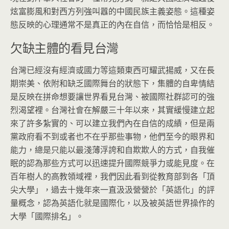
炫富膨風和對西方列強叫囂的中國民族主義姿態。這種姿
態反映的心理通常不是真正的內在自信，而恰恰是相反。
欠缺主體的看見台灣
台灣已經沒有經濟或國力等這類東西可耀武揚威，又在長
期崇美、依附和缺乏國際舞台的狀態下，集體的自卑情結
是反映在拼命想要讓世界看見台灣、被國際社群認可的強
烈渴望裡。台灣社會在解嚴三十年以來，其實緩慢建立起
來了許多紮實的、可以建立我們內在自信的成績，但是兩
黨政府看不到或者也不在乎那些事物，他們至今的眼界和
能力，總是只能以最淺薄浮誇和自欺欺人的方式，自我催
眠的認為那些方式可以迅速提升國際競爭力或能見度。在
百年樹人的高教領域裡，我們因此看到從教育部到各「頂
尖大學」，過去十幾年來一直汲汲營營於「英語化」的評
量概念，認為英語化就是國際化，以及被英語世界操作的
大學「國際排名」。