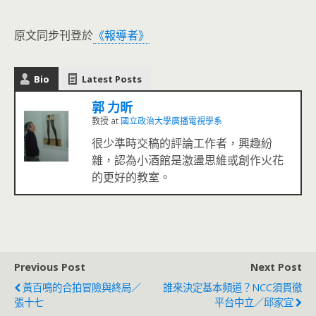
原文同步刊登於
《報導者》
Bio
Latest Posts
郭 力昕
教授
at
國立政治大學廣播電視學系
很少準時交稿的評論工作者，興趣紛
雜，認為小酒館是激盪思維或創作火花
的更好的教室。
Previous Post
Next Post
黃百鳴的合拍冒險與終局／
誰來決定基本頻道？NCC須貫徹
張十七
平台中立／邱家宜