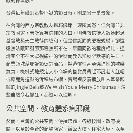
教的神聖感。
台灣每年碰到基督耶誕的節日時，則是另一番景象。
在台灣的西方宗教教友過耶誕節，理所當然。但台灣並非
宗教國家，若計算有信仰的人口，則佛教信徒人數遠超過
基督教與天主教徒的總和，但是佛誕節的慶祝規模，卻遠
遠無法跟耶誕節那種無所不在、舉國同歡的程度相比，遑
論完全不在大眾視線裡的伊斯蘭教先知穆罕默德的生日。
商業領域藉耶誕節促銷商品、製造慣性甚至強迫性的歡樂
氣氛，機械式地規定大小商場的售貨員帶起耶誕老人紅帽
或糜鹿角造型的滑稽絨布帽，賣場裡反覆播放叫人耳朵起
繭的Jingle Bells或We Wish You a Merry Christmas。這
些雖然令我抓狂，都還可以理解。
公共空間、教育體系瘋耶誕
然而，台灣的公共空間、傳播媒體、各級校園、政府機
關，以至於全台的商場店家、辦公大樓、住宅大廈、以至