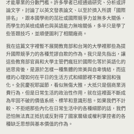
才能畢業的分數門檻。許多學者已經通過研究、分析或評
論文字，討論了以英文發表論文、以至於擠入所謂「國際
排名」，跟本國學術的茁壯或國際競爭力並無多大關係，
而學生的英檢成績也與英語能力無啥關係，多半只是學了
些答題技巧，並順便圖利了相關廠商。
我在這篇文字裡暫不展開教育部和台灣的大學裡那些為提
升國際競爭力的各種荒謬自欺的作為。我只是先指出，讓
這些教育部官員和大學主管們瘋狂於國際化等於英語化的
迷思背後，是源於怎樣一種集體的崇美與自卑情結，而這
樣的心理如何在平日的生活方式和細節裡不斷鞏固和強
化。全民慶祝耶誕節，看似無傷大雅，大抵只是個商業消
費行為，但是日常生活的政治性作用，就在這裡面不斷成
為牢固不破的價值系統、標竿和意識形態。如果我們不計
較、不拒絕那些內化在日常生活中的各種細節的話，我們
恐怕無法真正抵抗或反對得了國家層級或權利掌控者的各
種缺乏思想與基本價值的作為。