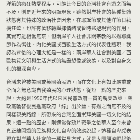
洋節的瘋狂熱愛程度，可能比今日的台灣社會有過之而無
不及，則是近年來的明顯現象。雖然對岸社會的某種集體
狀態有其特殊的政治社會因素，在耶誕節或其他洋節日藉
機狂歡，也許有著移轉壓抑情緒或暫時逃避現實的作用，
其實可能相當無奈，但兩岸華人社會非關宗教的以過耶誕
節作為嚮往、內化美國或西歐生活方式的代表性體現，我
認為背後的心理大抵是一樣的：兩岸華人社會對美國／西
歐物質文明與生活方式的無盡想像或欽羨，以及對自身文
化的根深自卑。
台灣未曾被美國或英國殖民過，而在文化上有如此嚴重或
全面之無意識自我殖民的心理狀態，從短一點的歷史來
說，大約是1950年代以來國民黨政府一貫的親美政策，與
政黨輪替後民進黨政府「綠」出於藍、有過之而無不及的
同樣親美路線，所帶來的台灣全面崇拜美國一切文化的結
果。遠一點的歷史，則通常從鴉片戰爭之後華人至今未曾
真正離開過的民族與文化自卑的效應說起。這種自卑感表
現在對岸華人社會的一種常見方式，就是大國經濟崛起後