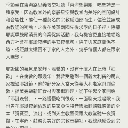
季節坐在東海路思義教堂裡聽「東海聖樂團」唱聖詩是一
種享受，因為教堂外的寧靜星空與教堂內美好的空間設計
和音響性，能使一種莫名的宗教感油然而生，儘管並無成
為教徒的衝動。之後在美英兩國先後求學的日子裡，除卻
耶誕季鼓勵消費的商業促銷活動，我有機會更直接地領略
西方社會在耶誕夜時的平安夜氣氛。除了與家庭關係不
睦、或距離太遠回不了家的人之外，幾乎每個人都在跟家
人團聚。
耶誕節的氣氛是安靜、溫馨的，沒有什麼人在此時「狂
歡」。在倫敦的那幾年，我曾受邀到一個義大利裔的朋友
家裡過耶誕節，他的部分家人當天從義大利老家飛到倫
敦，提著幾籃新鮮食材與家鄉料理，從下午起全家開始
「耶誕晚餐」，一路慢慢吃到很晚，一面聊天或唱歌。我
也曾在耶誕夜到倫敦的皇家亞伯特音樂廳聆聽韓德爾的全
本「彌賽亞」演出，或到天主教聖保羅大教堂聽午夜彌
撒。在寧靜、莊嚴與美好的宗教音樂裡，我總能感受到宗