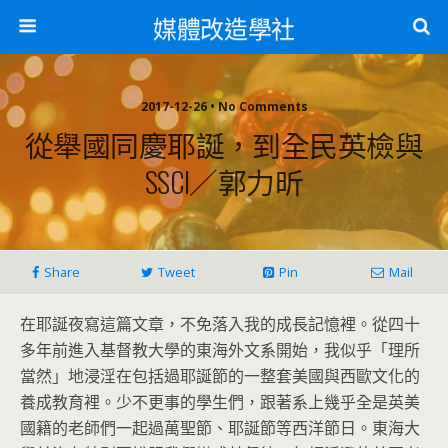
媒體改造學社
2017-12-26 • No Comments
從舉國同慶耶誕，到全民英檢與
SSCI／郭力昕
Share
Tweet
Pin
Mail
在耶誕夜寫這篇文章，不免落入我的成長記憶裡。從四十
多年前進入基督教大學的東海外文系開始，我似乎「理所
當然」地浸淫在包括過耶誕節的一整套美國與西歐文化的
養成教育裡。少不更事的學生們，跟著系上幾乎全是英美
國籍的老師們一起過萬聖節、耶誕節等西洋節日。東海大