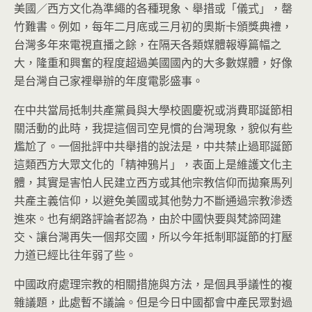
美國／西方文化為準繩的各種現象、舉措或「儀式」，罄
竹難書。例如，每年二月底或三月初的奧斯卡頒獎典禮，
台灣多年來電視直播之餘，在隔天各類媒體報導篇幅之
大，隆重和興奮的程度超過美國國內的大多數媒體，好像
是台灣自己家裡舉辦的年度電影盛事。
在中共當局抵制共產黨員與大學校園慶祝或消費耶誕節相
關活動的此時，我提這個司空見慣的台灣現象，貌似有些
尷尬了。一個批評中共舉措的說法是，中共禁止過耶誕節
這類西方大眾文化的「精神鴉片」，表面上是維護文化主
體，其實是害怕人民建立西方或其他宗教信仰而拋棄馬列
共產主義信仰，以避免美國或其他勢力不斷通過宗教滲透
進來。也有網路評論者認為，由於中國快要與梵諦岡建
交、讓台灣再失一個邦交國，所以今年抵制耶誕節的打壓
力道已經比往年弱了些。
中國政府處理宗教的相關措施與方法，是個具爭議性的複
雜議題，此處暫不議論。但是今日中國都會中產民眾對過