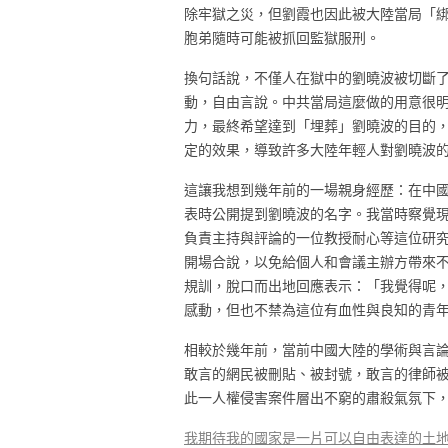
除牢獄之災，但劉霞也因此被大陸當局「
胞弟隨時可能被抓回監獄服刑。
換句話說，不僅人在獄中的劉曉波被切斷
動，自由言說。中共當局這麼做的用意很
力，最終希望達到「埋葬」劉曉波的目的
定的效果，導致許多大陸年輕人對劉曉波
這讓我想到幾年前的一場親身經歷：在中
表時公開提到劉曉波的名字。我當時察覺
負責主持與評論的一位教授耐心等這位研
開場合說，以免給個人和會議主辦方帶來
規訓，脫口而出地回應表示：「我覺得呢
感動，但也不禁為這位有血性與良知的青
相較於幾年前，當前中國大陸的學術與言
敢言的網民被刪貼、被封號，敢言的律師
此一人權侵害案件層出不窮的肅殺氣氛下，
我期待我的國家是一片可以自由表達的土