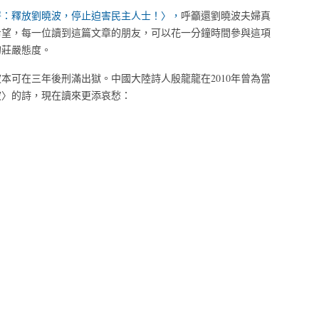
署：釋放劉曉波，停止迫害民主人士！〉，
呼籲還劉曉波夫婦真
希望，每一位讀到這篇文章的朋友，可以花一分鐘時間參與這項
的莊嚴態度。
本可在三年後刑滿出獄。中國大陸詩人殷龍龍在2010年曾為當
波〉的詩，現在讀來更添哀愁：