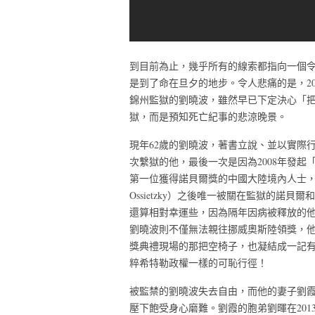
到目前為止，幾乎所有的線索都指向一個
是到了命在旦夕的地步。令人悲痛的是，20
錦州監獄的劉曉波，雖然早已下定決心「
獄，而是預知死亡紀事的悲涼晚景。
現年62歲的劉曉波，著書立說、並以實際
次繫獄的他，最後一次是因為2008年發起
第一位獲得諾貝爾獎的中國大陸境內人士，成為
Ossietzky）之後唯一被關在監獄的諾
還算相對幸運些，因為隔年因病被釋放的
劉曉波則不僅無法親往挪威奧斯陸領獎，
獎典禮現場的那把空椅子，也凝結成一記
粹希特勒政權一樣的可恥行徑！
被監禁的劉曉波失去自由，而他的妻子劉
壓下飽受身心磨難。劉霞的胞弟劉暉在201