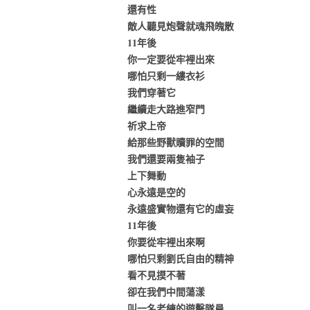
還有性
敵人聽見炮聲就魂飛魄散
11年後
你一定要從牢裡出來
哪怕只剩一縷衣衫
我們穿著它
繼續走大路進窄門
祈求上帝
給那些野獸贖罪的空間
我們還要兩隻袖子
上下舞動
心永遠是空的
永遠盛實物還有它的虛妄
11年後
你要從牢裡出來啊
哪怕只剩劉氏自由的精神
看不見摸不著
卻在我們中間蕩漾
叫一名老練的遊擊隊員