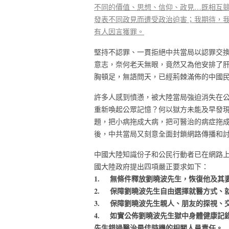
不同的價值、思想、信仰、政見…既相互
發表不同政見而遭受政治迫害；我期待，
有人因言獲罪。
堅持不認罪、一貫拒絕中共當局以認罪交
意志，奈何老天無眼，竟然又為他安排了
胸頓足，無語問天，已經荊棘滿佈的中國
許多人感到憤懣，被大陸當局強迫消失在
重新喚起公眾記憶？何以獄方未能及早發
題，把小病拖成大病，把可醫治的病症拖
後，中共當局又刻意全面封鎖網路傳播和
中國大陸知識份子和公民行動者已在網路
國大陸政府提出四項嚴正要求如下：
1. 無條件釋放劉曉波先生，恢復他及其
2. 保障劉曉波先生自由選擇就醫方式、
3. 保障劉曉波先生親人、朋友的探視、
4. 如實公佈劉曉波先生獄中身體健康記
先生錯過醫治最佳時機的相關人員責任。