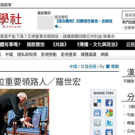
徵稿啟事
最新聲明
媒改聲明
【媒改聲明】回歸理性審查，拒絕政
熱門話題
�...
-
社會新
視董事還不能下場？公視董事改選困局，請讓媒體回歸公共利益/張春炎
體有事嗎?
捐款徵信
《共誌》
《傳播、文化與政治》
公民
別
中國
隱私與知情
影視勞動
影視產業
媒體識讀
網路
中國
/
社員投稿
| By
羅 世宏
漢
位重要領路人／羅世宏
不轉換
SHARE THIS
分
《傳
中國
傳播
公共