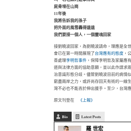
屍骨埋在山崗
11年後
我將告訴我的孫子
把外面的風雪轟得遠遠
我們要接一個人，一個靈魂回家
接劉曉波回家，為劉曉波請命，理應是全
會已在第一時間展現了
台灣應有的態度
，
善處理
李明哲事件
，保障李明哲及家屬應
道與法律方面的協助意願，並以此作謀求
治意識形態分歧。儘管劉曉波目前的病情
窮盡兩岸之力，或許尚存回天有術的一線
灣不必也不能吝於伸出援手。至少，台灣
原文刊登在
《上報》
Bio
Latest Posts
羅 世宏