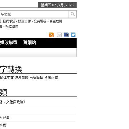
星期五 07 八月, 2026
:
服貿爭議
-
媒體自律
-
公共電視
-
民主危機
聞
-
捐款徵信
媒改聯盟
舊網站
字轉換
简体中文
港澳繁體
马新简体
台灣正體
類
播、文化與政治》
人與事
傳媒