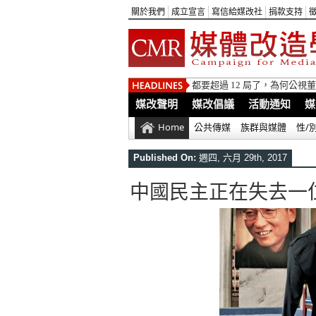
關於我們
成立宣言
寫信給媒改社
捐款支持
都要超過 12 局了，為何公
媒改聲明
媒改倡議
活動通知
媒
Home
公共傳媒
族群與媒體
性/
Published On:
週四, 六月 29th, 2017
中國民主正在失去一