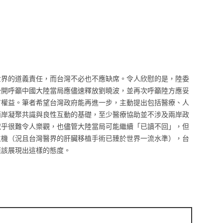
世界的道義責任，而台灣不必也不應缺席。令人欣慰的是，陸委
公開呼籲中國大陸當局應儘速釋放劉曉波，並再次呼籲陸方應妥
有權益。筆者希望台灣政府能再進一步，主動提出包括醫療、人
兩岸凝聚共識與良性互動的基礎，至少醫療協助並不涉及兩岸政
似乎很難令人樂觀，也儘管大陸當局可能繼續「已讀不回」，但
生機（況且台灣醫界的肝臟移植手術已臻於世界一流水準），台
應該展現出這樣的態度。