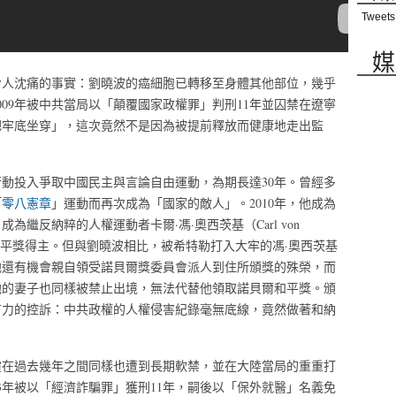
Tweets
媒
令人沈痛的事實：劉曉波的癌細胞已轉移至身體其他部位，幾乎
09年被中共當局以「顛覆國家政權罪」判刑11年並囚禁在遼寧
把牢底坐穿」，這次竟然不是因為被提前釋放而健康地走出監
行動投入爭取中國民主與言論自由運動，為期長達30年。曾經多
「
零八憲章
」運動而再次成為「國家的敵人」。2010年，他成為
繼反納粹的人權運動者卡爾·馮·奧西茨基（Carl von
貝爾和平獎得主。但與劉曉波相比，被希特勒打入大牢的馮·奧西茨基
他還有機會親自領受諾貝爾獎委員會派人到住所頒獎的殊榮，而
他的妻子也同樣被禁止出境，無法代替他領取諾貝爾和平獎。頒
有力的控訴：中共政權的人權侵害紀錄毫無底線，竟然做著和納
霞在過去幾年之間同樣也遭到長期軟禁，並在大陸當局的重重打
3年被以「經濟詐騙罪」獲刑11年，嗣後以「保外就醫」名義免