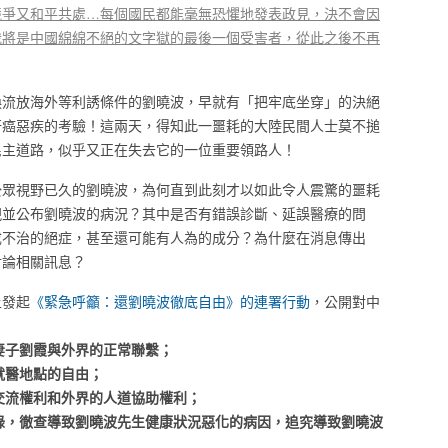
競爭又和平共處…每個國民都能毫無恐懼地發表政見，決不會因
我將是中國綿綿不絕的文字獄的最後一個受害者，從此之後不再
換流放海外等利誘條件的劉曉波，早就有「把牢底坐穿」的決絕
肝癌惡疾的考驗！這兩天，得知此一噩耗的大陸民間人士莫不搥
民主道路，似乎又正在失去它的一位重要領路人！
公眾視野已久的劉曉波，為何直到此刻才以如此令人震驚的噩耗
現並公布劉曉波的病況？其中是否有錯誤診斷、延誤醫療的問
成不治的絕症，甚至還可能有人為的成分？為什麼在消息傳出
討論相關訊息？
上發起
《緊急呼籲：還劉曉波徹底自由》的連署行動
，公開對中
妻子劉霞與外界的正常聯繫；
就醫地點的自由；
交流權利和外界的人道協助權利；
錄，徹查導致劉曉波先生健康狀況惡化的病因，追究導致劉曉波