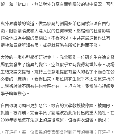
綁架」和「封口」，無法對外分享有關劉曉波的獄中情況，否則
了與外界聯繫的管道，做為家屬的劉霞姊弟也同樣無法自由行
明顯，阻斷劉曉波和大陸人民的任何聯繫，壓縮他的社會影響
，避免他成為中國的曼德拉。不得不說，中共當局這種作法有一
的犧牲和貢獻所知有限，或是就算略有所知也避而不談。
國大陸的一場小型學術研討會上，我曾聽到一位研究生在論文發
現場氣氛發生了詭異的變化，空氣似乎立時變得凝重起來。現場
究生結束論文提報，婉轉且善意地提醒有些人的名字不適合在公
不必要的「麻煩」。看得出來，那位研究生似乎不太服氣這樣的
，…學術討論不應有任何禁區存在」。坦白說，我當時心裡頗受
年學子暗暗擔心。
論自由環境明顯已更加惡化，敢言的大學教授被停課、被開除，
被抓補、被判刑，完全辜負了劉曉波為此所付出的重大犧牲。在
2009年劉曉波在法庭上的最後陳述，值得再次溫習。他說：
地，在這裡，每一位國民的發言都會得到同等的善待；在這裡，