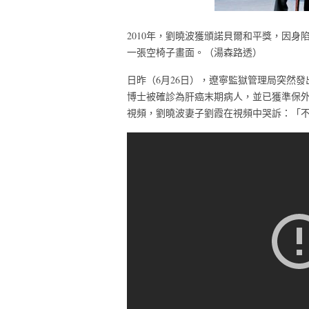
2010年，劉曉波獲頒諾貝爾和平獎，因
一張空椅子畫面。（湯森路透）
日昨（6月26日），遼寧監獄管理局突然
博士被確診為肝癌末期病人，並已獲準保外
視頻，劉曉波妻子劉霞在視頻中哭訴：「