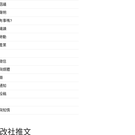
倡議
聲明
有事嗎?
識讀
勞動
產業
徵信
與媒體
類
通知
投稿
與知情
改社推文