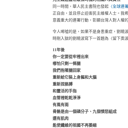
同一時間，華人民主書院也發起
〈全球連
正自由，並且停止迫害民主維權人士。我
意義重大的連署行動，彰顯台灣人對人權
令人唏噓的是，如果不是身患重症，劉曉波
時剛入獄的劉曉波寫下一首題為〈留下奧
11年後
你一定要從牢裡出來
哪怕只剩一條腿
我們抱著腿回家
重新給它裝上身軀和大腦
重新捏胳膊
和靈活的手指
血管裡乾乾淨淨
有風有雨
骨骼是由一個磷分子、九個憤怒組成
還有肌肉
能使纖維的祖國不再萎縮