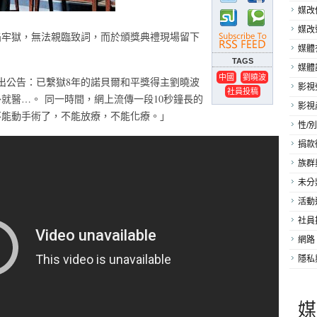
媒改
媒改
身陷牢獄，無法親臨致詞，而於頒獎典禮現場留下
媒體
TAGS
媒體
中國
劉曉波
發出公告：已繫獄8年的諾貝爾和平獎得主劉曉波
影視
社員投稿
就醫…。 同一時間，網上流傳一段10秒鐘長的
影視
不能動手術了，不能放療，不能化療。」
性/別
捐款
族群
未分
活動
社員
網路
隱私
媒