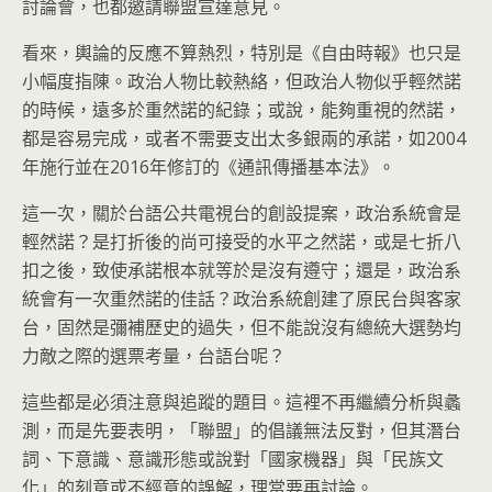
討論會，也都邀請聯盟宣達意見。
看來，輿論的反應不算熱烈，特別是《自由時報》也只是
小幅度指陳。政治人物比較熱絡，但政治人物似乎輕然諾
的時候，遠多於重然諾的紀錄；或說，能夠重視的然諾，
都是容易完成，或者不需要支出太多銀兩的承諾，如2004
年施行並在2016年修訂的《通訊傳播基本法》。
這一次，關於台語公共電視台的創設提案，政治系統會是
輕然諾？是打折後的尚可接受的水平之然諾，或是七折八
扣之後，致使承諾根本就等於是沒有遵守；還是，政治系
統會有一次重然諾的佳話？政治系統創建了原民台與客家
台，固然是彌補歷史的過失，但不能說沒有總統大選勢均
力敵之際的選票考量，台語台呢？
這些都是必須注意與追蹤的題目。這裡不再繼續分析與蠡
測，而是先要表明，「聯盟」的倡議無法反對，但其潛台
詞、下意識、意識形態或說對「國家機器」與「民族文
化」的刻意或不經意的誤解，理當要再討論。