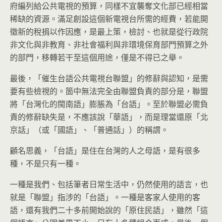
府編列給公共電視的預算，同樣不宜襲奪文化部已經相當
稀缺的資源。滿足創設這個新電視台所需的經費，若能開
徵新的稅捐以作因應，是最上策，檢討、也就是從行政院
非文化與非教育、非社會福利與非環境保育部門預算之外
的部門，移轉若干至這個用途，僅是不得已之舉。
最後，「催生台語公共電視台聯盟」的修辭與認知，是需
要有些檢視的。箇中無法完全由聯盟負責的部分是，聯盟
將「台灣化的閩南語」膨脹為「台語」。至於聯盟必需負
責的修辭缺失是，不應該說「華語」，而是理當還原「北
京話」（或「國語」、「普通話」）的稱謂。
顧名思義，「台語」是住在台灣的人之母語，是有很多
種，不是只有一種。
一種是我們、包括筆者日常生活中，仍然使用的語言，也
就是「聯盟」指涉的「台語」。一種是客家人使用的客
語，還有我們二十多前開始說的「原住民語」，雖然「這