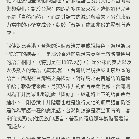
化。在這個全球化的過程，許多種語言及其文化不斷的流
失與變化；對於台灣在內的許多國家來說，這個過程完全
不是「自然而然」，而是其語言的減少與流失，另有政治
力當中的不恰當成分，對於「台語」施加非份的壓制所造
成。
假使對比香港，台灣的這個政治差異或說特色，顯現為兩
個語言的結果。一是部分香港的統治菁英與高教階層使用
的語言相同，（特別是在1997以前，）是外來的英語以及
大多數人的母語（廣東話），台灣則是脫胎於北京地區的
語言，而現在台灣稱之為國語，對岸稱之為普通話的這種
華語；就香港來說，菁英與市井的語言差距明顯，台灣則
因為市井民眾也都能說「國語」，遂能將上下的語言差距
縮小。二則香港市井階層也就是流行文化的通用語言仍然
是作為華語一種的廣東話，台灣則無論是源出閩南的、客
家的或原(先)住民族的語言，普及的程度隨年齡階層遞減
而減少。