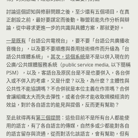
討論這個認知與修辭問題之後，至少還有五個項目，在真
正創設之前，最好要謀定而後動。聯盟若能先作分析與辯
論，從中尋求更進一步的共識與具體方案，那就更好。
一是既有
「台語公共電視台」，要不要「台語公共廣播收
音機台」，以及要不要順應與善用技術條件而升級為「台
語公共媒體系統」。
其次，這個系統
是不是以併入現在的
公廣/公共媒體服務系統（public service media, 以下簡稱
PSM），以及，客語台及原民台是不是也要併入，各台併
入或不併入的考慮，又是什麼？以及，為什麼？主體性與
公共性不能協調嗎？不合併就是本位主義在作祟嗎？合併
會讓組織太大而失去彈性，或者合併才能收取規模經濟的
效益，對於各自語言的能見與提倡，反而更有幫助？
至此就得再有
第三個提問
：這些目前不是所有台人都能使
用的語言，有了各自語言的傳媒，自然多或少都能對各自
的語言留存與流通，從而對活化該語言，會有幫助，但有