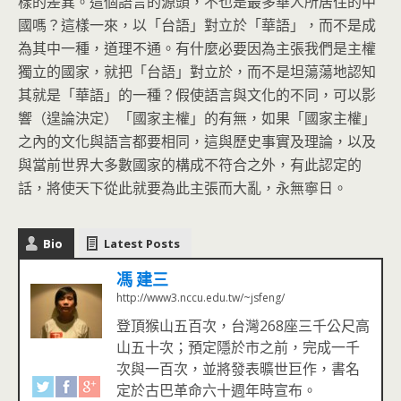
樣的差異。這個語言的源頭，不也是最多華人所居住的中
國嗎？這樣一來，以「台語」對立於「華語」，而不是成
為其中一種，道理不通。有什麼必要因為主張我們是主權
獨立的國家，就把「台語」對立於，而不是坦蕩蕩地認知
其就是「華語」的一種？假使語言與文化的不同，可以影
響（遑論決定）「國家主權」的有無，如果「國家主權」
之內的文化與語言都要相同，這與歷史事實及理論，以及
與當前世界大多數國家的構成不符合之外，有此認定的
話，將使天下從此就要為此主張而大亂，永無寧日。
Bio
Latest Posts
馮 建三
http://www3.nccu.edu.tw/~jsfeng/
登頂猴山五百次，台灣268座三千公尺高
山五十次；預定隱於市之前，完成一千
次與一百次，並將發表曠世巨作，書名
定於古巴革命六十週年時宣布。