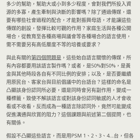
多少的幫助，幫助大或小到多少程度，會對我們所投入資
源的多寡，產生牽制與決斷的影響嗎？除了通過傳媒，還
要有哪些社會過程的配合，才能對振興母語，才能讓這些
傳媒的創設，發揮比較可觀的作用？家庭生活與各種公開
場合，從教育至各種商場與議會等各種場合的語言使用，
需不需要另有高低層度不等的培養或要求？
與此有關的
第四個問題是
，這些始自語言關懷的傳媒，所
有內容都要用該語言製作嗎？或者，是50%對50%，是黃
金與其他時段各自有不同比例的安排；以及，是否要繼續
用原民台、客家台與目前倡議中的台語台？這樣的命名是
凸顯該身份認同所必要，還是同時會另有副作用，變成一
種標籤，致使不解該語言或對該身份認同敏感的人才會收
看或不收看，反而成為一種語言除認同外，竟然可能變成
促進溝通與欣賞的阻力？這個課題與前述第二個提問，也
有關係。
假設不凸顯這些語言，而是用PSM 1、2、3、4….台，但各