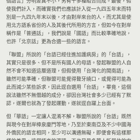
個語言」分明差異不小，另有十多種組合而成。最後，假
使我們計入，而確實我們也應該計入從一九四五年末而特
別是一九四九年末以後，才由對岸來台的人，而尤其是使
用北方語系省份的人及其後代所用的方言，但如今在對岸
稱作是「普通話」，我們說是「國語」而比較準確地說，
也許「北京話」更為合適一些的語言。
「聯盟」所說的「台語已經住進加護病房」的「台語」，
其實只是很多、但不是所有國人的母語。發起聯盟的人自
然不會不知道這層道理，但假使用「台灣化的閩南語」，
雖然可能準確，但聯盟可能覺得聱牙繞口，或覺得可能為
此而減少某些訴求，因此逕自選用「台語」，畢竟，這個
說法雖然不無僭越的成分，卻因台灣社會多少已經有了默
認，遂爾也就為了發起運動，遂就逕自躍上台面。
但「華語」一定讓人混淆不解，聯盟所說的「台語」既然
與現今在對岸樟泉廈門等地，乃至於東南亞及不少中國海
外僑民的語言相同，至少可以溝通無礙，即便會有這樣那