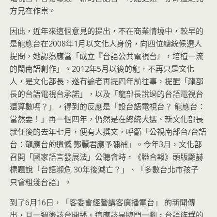
方兄在作祟。
因此，近年來這個意見的提出，不在商業情境中，較早的
是龍應台在2008年1月以文化人身份，向四位總統候選人
提問，她認為應當「成立『台語公共電視台』，培植一流
的閩南語創作」。2012年5月以後的龍，不再只是文化
人，是文化部長，遂有論者再提四年前往事，提醒「龍部
長的台語電視台承諾」，以及「龍部長說過的台語電視台
還算數嗎？」，得到的反應是「設台語電視台？ 龍應台：
當然要！」再一個四年，仍然是在總統大選、新文化部長
就任後的去年七月，便有人撰文，呼籲「公視南部台/台語
台：龍應台的遺憾 鄭麗君應予彌補」。今年3月，文化部
召開「國家語言發展法」公聽會時，《聯合報》頭版顯赫
標題說「台語瀕危 30年後滅亡？」、「多數台北市孩子
只會粗淺台語」。
到了6月16日，「客委會經營講客廣播電台」 的新聞傳
出，且一週後該台開播。這應該是臨門一腳，台語族群的