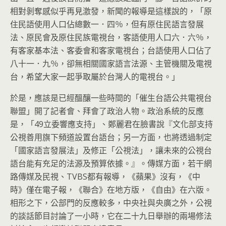
相對剝奪感似乎再見激發，新聞的報導是這樣說的，「原
住民語使用人口佔總數一．四％，但有原住民語言發展
法、原民會及原住民族電視台，客語使用人口六．六％，
有客家基本法、客委會和客家電視台；台語使用人口佔了
八十一．九％，卻無相關國家語言法源、主管機關及電視
台，希望大家一起爭取屬於台灣人的電視台。」
於是，應該是已經醞釀一些時間的「催生台語公共電視台
聯盟」開了記者會、拜會了政治人物。政治系統的反應
是，「49立委響應支持」、鄭麗君在臉書說『文化部支持
公視善用旗下頻道設置台語台；另一方面，也將透過制定
「國家語言發展法」及修正「公視法」，讓未來的公視台
語台能有充足的法源及預算依據。』。傳媒方面，若干網
路傳媒及民視、TVBS都有報導，《蘋果》沒有，《中
時》僅在電子報，《聯合》在地方版，《自由》在六版。
相形之下，公部門的反應較多，中央社與央廣之外，公視
的談話節目討論了一小時，它在二十九日舉辦的兩場修法