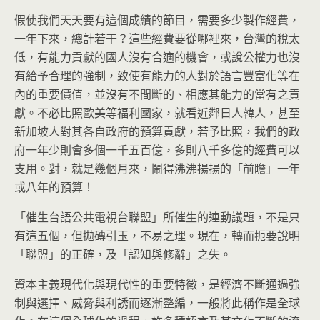
假使我們天天要有這個成績的節目，需要多少製作經費，
一年下來，總計若干？這些經費要從哪裡來，台灣的稅太
低，有能力貢獻的國人沒有合適的機會，或說公權力也沒
有給予合理的強制，致使有能力的人對於語言豐富化等在
內的重要價值，並沒有不間斷的、相應其能力的當有之貢
獻。不必比照歐美等福利國家，就看近鄰日人韓人，甚至
新加坡人對其各自政府的預算貢獻，若予比照，我們的政
府一年少則會多個一千五百億，多則八千多億的經費可以
支用。對，就是幾個月來，鬧得沸沸揚揚的「前瞻」一年
或八年的預算！
「催生台語公共電視台聯盟」所催生的連動議題，不是只
有這五個，但拋磚引玉，不易之理。現在，轉而扼要說明
「聯盟」的正確，及「認知與修辭」之失。
資本主義現代化與現代性的重要特徵，是經濟不斷通過強
制與選擇、威脅與利誘而逐漸整編，一般將此稱作是全球