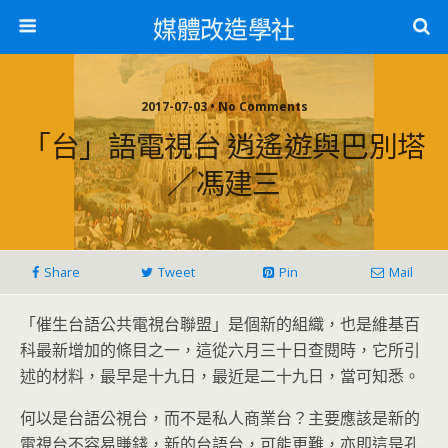
媒體改造學社
2017-07-03 • No Comments
「台」語電視台 逍遙遊與巴別塔
／馮建三
Share
Tweet
Pin
Mail
「催生台語公共電視台聯盟」是個新的組織，也是維基百
科最新增加的條目之一，這從六月三十日查閱時，它所引
述的材料，最早是十九日，最近是二十九日，當可知悉。
何以是台語公視台，而不是私人商業台？主要應該是新的
電視台不容易賺錢，新的台語台，可能更難，亦即這是孔