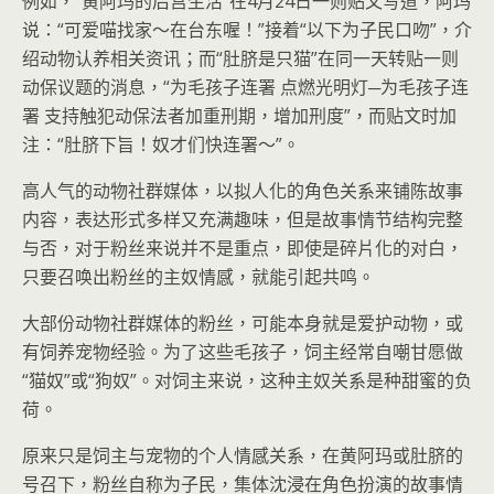
例如，“黄阿玛的后宫生活”在4月24日一则贴文写道，阿玛
说：“可爱喵找家～在台东喔！”接着“以下为子民口吻”，介
绍动物认养相关资讯；而“肚脐是只猫”在同一天转贴一则
动保议题的消息，“为毛孩子连署 点燃光明灯─为毛孩子连
署 支持触犯动保法者加重刑期，增加刑度”，而贴文时加
注：“肚脐下旨！奴才们快连署～”。
高人气的动物社群媒体，以拟人化的角色关系来铺陈故事
内容，表达形式多样又充满趣味，但是故事情节结构完整
与否，对于粉丝来说并不是重点，即使是碎片化的对白，
只要召唤出粉丝的主奴情感，就能引起共鸣。
大部份动物社群媒体的粉丝，可能本身就是爱护动物，或
有饲养宠物经验。为了这些毛孩子，饲主经常自嘲甘愿做
“猫奴”或“狗奴”。对饲主来说，这种主奴关系是种甜蜜的负
荷。
原来只是饲主与宠物的个人情感关系，在黄阿玛或肚脐的
号召下，粉丝自称为子民，集体沈浸在角色扮演的故事情