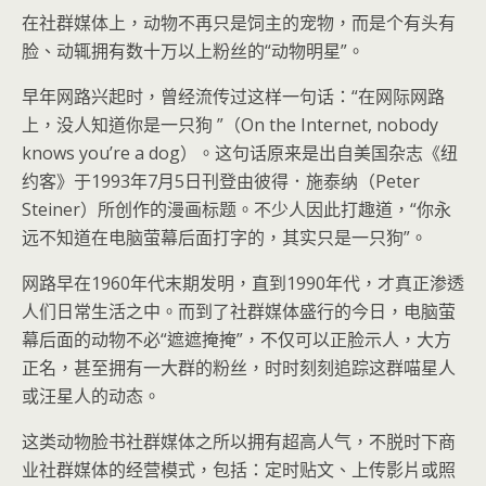
在社群媒体上，动物不再只是饲主的宠物，而是个有头有
脸、动辄拥有数十万以上粉丝的“动物明星”。
早年网路兴起时，曾经流传过这样一句话：“在网际网路
上，没人知道你是一只狗 ”（On the Internet, nobody
knows you’re a dog）。这句话原来是出自美国杂志《纽
约客》于1993年7月5日刊登由彼得．施泰纳（Peter
Steiner）所创作的漫画标题。不少人因此打趣道，“你永
远不知道在电脑萤幕后面打字的，其实只是一只狗”。
网路早在1960年代末期发明，直到1990年代，才真正渗透
人们日常生活之中。而到了社群媒体盛行的今日，电脑萤
幕后面的动物不必“遮遮掩掩”，不仅可以正脸示人，大方
正名，甚至拥有一大群的粉丝，时时刻刻追踪这群喵星人
或汪星人的动态。
这类动物脸书社群媒体之所以拥有超高人气，不脱时下商
业社群媒体的经营模式，包括：定时贴文、上传影片或照