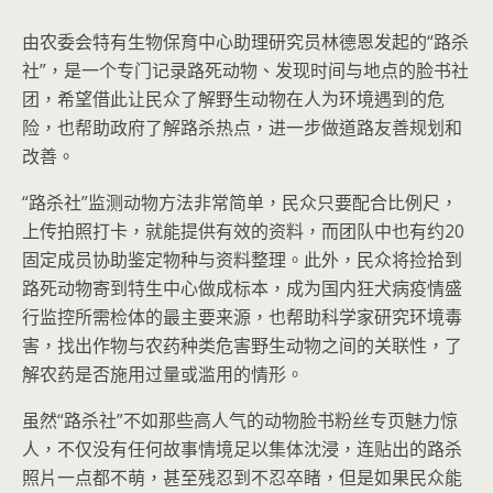
由农委会特有生物保育中心助理研究员林德恩发起的“路杀
社”，是一个专门记录路死动物、发现时间与地点的脸书社
团，希望借此让民众了解野生动物在人为环境遇到的危
险，也帮助政府了解路杀热点，进一步做道路友善规划和
改善。
“路杀社”监测动物方法非常简单，民众只要配合比例尺，
上传拍照打卡，就能提供有效的资料，而团队中也有约20
固定成员协助鉴定物种与资料整理。此外，民众将捡拾到
路死动物寄到特生中心做成标本，成为国内狂犬病疫情盛
行监控所需检体的最主要来源，也帮助科学家研究环境毒
害，找出作物与农药种类危害野生动物之间的关联性，了
解农药是否施用过量或滥用的情形。
虽然“路杀社”不如那些高人气的动物脸书粉丝专页魅力惊
人，不仅没有任何故事情境足以集体沈浸，连贴出的路杀
照片一点都不萌，甚至残忍到不忍卒睹，但是如果民众能