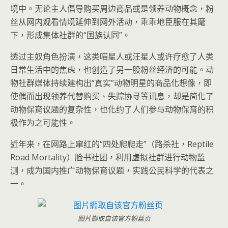
境中。无论主人倡导购买周边商品或是领养动物概念，粉
丝从网内观看情境延伸到网外活动，乖乖地臣服在其麾
下，形成集体社群的“国族认同”。
透过主奴角色扮演，这类喵星人或汪星人或许疗愈了人类
日常生活中的焦虑，也创造了另一股粉丝经济的可能。动
物社群媒体持续建构出“真实”动物明星的商品化想像，即
使偶而出现领养代替购买、失踪协寻等讯息，却是简化了
动物保育议题的复杂性，也化约了人们参与动物保育的积
极作为之可能性。
近年来，在网路上窜红的“四处爬爬走”（路杀社，Reptile
Road Mortality）脸书社团，利用虚拟社群进行动物监
测，成为国内推广动物保育议题，实践公民科学的代表之
一。
图片撷取自该官方粉丝页