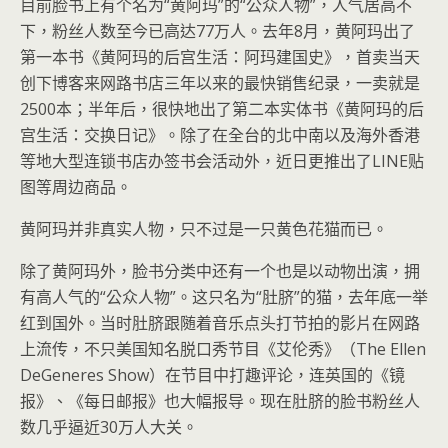
目前脸书上有个名为“黄阿玛”的“公众人物”，人气居高不
下，粉丝人数至今已高达77万人。去年8月，黄阿玛出了
第一本书《黄阿玛的后宫生活：阿玛建国史》，首卖当天
创下博客来网路书店三年以来的最快销售纪录，一卖就是
2500本；半年后，很快地出了第二本实体书《黄阿玛的后
宫生活：交换日记》。除了在全台的北中南以及海外香港
等地大型连锁书店办签书会活动外，近日更推出了LINE贴
图等周边商品。
黄阿玛并非真实人物，只不过是一只黄色花猫而已。
除了黄阿玛外，脸书分类中还有一个也是以动物出演，拥
有高人气的“公众人物”。这只名为“肚脐”的猫，去年底一举
红到国外。当时肚脐跟随着音乐点头打节拍的影片在网路
上流传，不只美国知名脱口秀节目《艾伦秀》（The Ellen
DeGeneres Show）在节目中打趣评论，连英国的《镜
报》、《每日邮报》也大幅报导。现在肚脐的脸书粉丝人
数几乎逼近30万人大关。