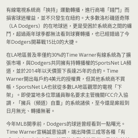
有線電視系統商「挾持」運動轉播，進行商場「錢鬥」而
損害球迷權益，並不只發生在紐約。大多數洛杉磯道奇隊
（LA Dodgers）的在地球迷，更是受困於系統商之間的纏
鬥，超過兩年球季都無法看到球賽轉播，也已經錯過了今
年Dodgers開幕戰15比0的大捷。
在LA地區普及率僅約30%的Time Warner有線系統為了擴
張市場，與Dodgers共同擁有持轉播權的SportsNet LA頻
道，並於2014年以天價簽下長達25年的合約。Time
Warner開出每戶約4美元的授權費，但其他系統商不買
帳，SportsNet LA也就從多數LA地區觀眾的電視「下
架」。即使當地多位眾議員聯名要求主管機關FCC介入協
調，「擁兵（頻道）自重」的系統諸侯，至今還是廝殺到
日月無光、轉播無著。
今年MLB開季前，Dodgers的球迷曾經看到一點曙光。
Time Warner宣稱誠意協調，端出降價三成等各種「有