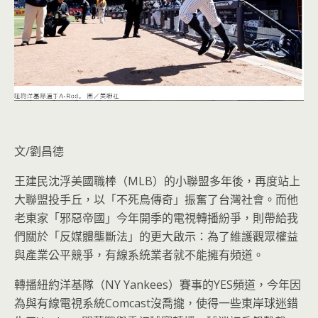
文/劉昌德
王建民沈浮美國職棒（MLB）的小聯盟多年後，再度站上
大聯盟投手丘，以「不死鳥傳奇」振奮了台灣社會。而他
老東家「邪惡帝國」今年開季的電視轉播紛爭，則帶給我
們關於「反媒體壟斷法」的更大啟示：為了維護觀眾權益
與產業公平競爭，有線系統業者就不能擁有頻道。
轉播紐約洋基隊（NY Yankees）賽事的YES頻道，今年因
為與有線電視系統Comcast沒喬攏，使得一些東岸球迷錯