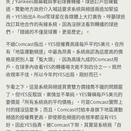
失了Yankees開幕戰與季初球賽轉播。球迷訂戶怨聲載
道，驚動地方政府介入喊話要求系統與頻道兩造加緊協
商。YES抬出A-Rod等球星在各媒體上大打廣告，呼籲球迷
改訂其他合作的有線系統，因為沒辦法看到轉播的球迷
們，「錯過的不僅是球賽，更是歷史」。
不過Comcast指出，YES授權費高達每戶平均5美元，在所
有「地區運動頻道」中最為昂貴。系統商認為這麼高的價
格是把別人當「冤大頭」，因為高達九成的Comcast用
戶，在球季內收看YES的轉播場次竟不到四分之一。既然
收視率不佳，所以今年判YES出局，剛好而已。
乍看之下，這是系統與頻道買賣雙方價錢喬不攏的問題罷
了。但YES反駁說，案情並不單純。YES聲稱每戶5美元的
要價是「所有系統商的平均價格」，可是Comcast實際上
付的錢沒這麼多；而且，Comcast付給本身旗下地區運動
頻道的授權費更高，即使那些頻道的收視率都沒有YES
好。因此YES指責，被Comcast下架，其實是系統商「自