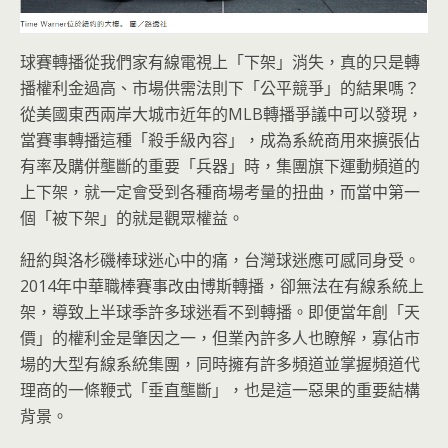
球賽轉播從我們家有線電視上「下架」消失，真的只是轉
播權利金過高、市場供需法則下「公平競爭」的結果嗎？
從美國東西兩岸大城市近年的MLB轉播爭議中可以發現，
當賽事轉播這種「殺手級內容」，成為系統商用來擴張佔
有率及購併壟斷的重要「兵器」時，集團旗下運動頻道的
上下架，就一定會受到各種商場考量的扭曲，而當中第一
個「被下架」的就是觀眾權益。
紐約與洛杉磯棒球迷心中的痛，台灣球迷應可感同身受。
2014年中華職棒賽事改由博斯轉播，卻無法在有線系統上
架，導致上半球季許多球迷看不到轉播。即便當年創「天
價」的權利金是肇因之一，但業內許多人也瞭解，寡佔市
場的大型有線系統集團，同時擁有許多頻道並掌握頻道代
理商的一條鞭式「垂直壟斷」，也是這一惡果的重要結構
背景。