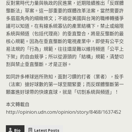
反對黨時代力量與執政的民進黨，近期陸續推出「反媒體
壟斷法」草案。這一部重要的媒體改革法案，當然需要許
多眉眉角角的細緻條文；不過從美國與台灣的職棒轉播爭
議可以知道，在有線系統寡佔的產業結構下，禁止或縮限
系統與頻道（包括代理商）的垂直整合，將是反壟斷的最
核心規範。因為在垂直壟斷的電視產業中，即使有公平交
易法規的「行為」規範，往往還是難以維持頻道「公平上
下架」的自由競爭；所以從源頭的「結構」規範，清楚切
割與禁止垂直壟斷，才是正辦。
如同許多棒球迷所熟知，面對刁鑽的打者（業者），投手
（法案）搶好球數的第一球至關緊要；而反媒體壟斷第一
顆塞進好球帶的快速直球，就是「切割系統與頻道」！
本文轉載自
http://opinion.udn.com/opinion/story/8468/1637452
Bio
Latest Posts