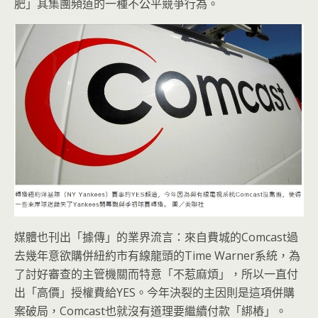
肥」其集團頻道的一種不公平競爭行為。
媒體也刊出「據傳」的業界流言：來自費城的Comcast過
去幾年意欲購併紐約市有線龍頭的Time Warner系統，為
了討好審查的主管機關而特意「不惹麻煩」，所以一直付
出「高價」授權費給YES。今年決裂的主因則是這項併購
案破局，Comcast也就沒有道理要繼續付款「綁樁」。