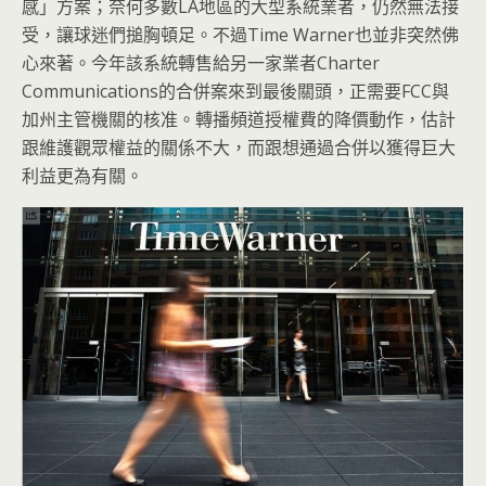
感」方案；奈何多數LA地區的大型系統業者，仍然無法接
受，讓球迷們搥胸頓足。不過Time Warner也並非突然佛
心來著。今年該系統轉售給另一家業者Charter
Communications的合併案來到最後關頭，正需要FCC與
加州主管機關的核准。轉播頻道授權費的降價動作，估計
跟維護觀眾權益的關係不大，而跟想通過合併以獲得巨大
利益更為有關。