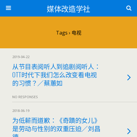
媒体改造学社
Tags › 电视
2019-04-22
从节目表阅听人到追剧阅听人：
OTT时代下我们怎么改变看电视
的习惯？／蔡蕙如
NO RESPONSES
2018-06-19
为低薪而道歉：《奇蹟的女儿》
是劳动与性别的双重压迫／刘昌
德