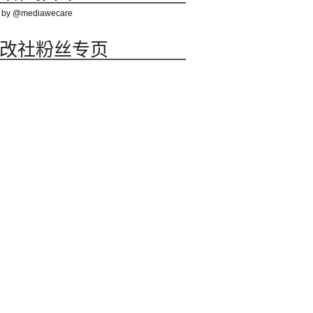
 by @mediawecare
改社粉丝专页