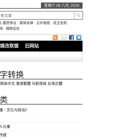
星期六 08 八月, 2026
:
服贸争议
-
媒体自律
-
公共电视
-
民主危机
闻
-
捐款征信
媒改联盟
旧网站
字转换
简体中文
港澳繁體
马新简体
台灣正體
类
播、文化与政治》
人与事
传媒