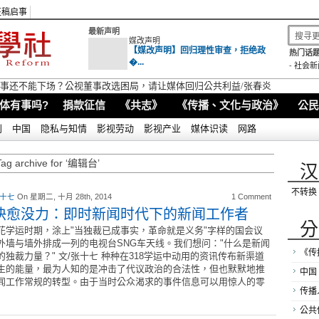
征稿启事
最新声明
媒改声明
【媒改声明】回归理性审查，拒绝政
热门话题
�...
-
社会新
视董事还不能下场？公视董事改选困局，请让媒体回归公共利益/张春炎
体有事吗?
捐款征信
《共志》
《传播、文化与政治》
公民
别
中国
隐私与知情
影视劳动
影视产业
媒体识读
网路
Tag archive for ‘编辑台’
汉
不转换
 十七
On 星期二, 十月 28th, 2014
1 Comment
快愈没力：即时新闻时代下的新闻工作者
分
花学运时期，涂上"当独裁已成事实，革命就是义务"字样的国会议
外墙与墙外排成一列的电视台SNG车天线。我们想问："什么是新闻
《传
的独裁力量？" 文/张十七 种种在318学运中动用的资讯传布新渠道
生的能量，最为人知的是冲击了代议政治的合法性，但也默默地推
中国
闻工作常规的转型。由于当时公众渴求的事件信息可以用惊人的零
传播
公共