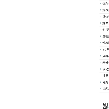
媒改
媒改
媒体
媒体
影视
影视
性/别
捐款
族群
未分
活动
社员
网路
隐私
媒