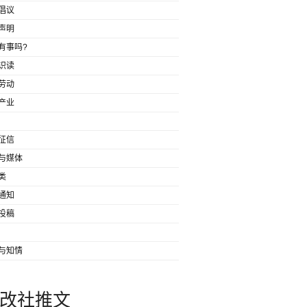
倡议
声明
有事吗?
识读
劳动
产业
征信
与媒体
类
通知
投稿
与知情
改社推文