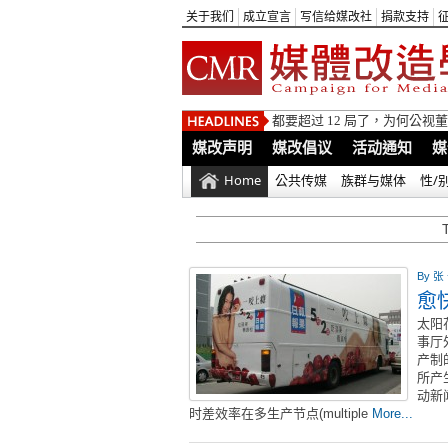
关于我们
成立宣言
写信给媒改社
捐款支持
都要超过 12 局了，为何公
媒改声明
媒改倡议
活动通知
媒
Home
公共传媒
族群与媒体
性/
By
张
愈
太阳
事厅
产制
所产
动新
时差效率在多生产节点(multiple
More...