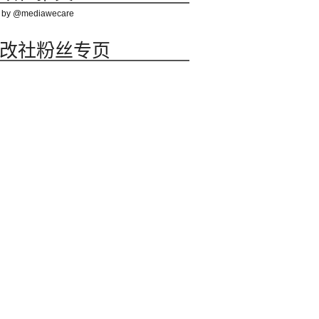
 by @mediawecare
改社粉丝专页