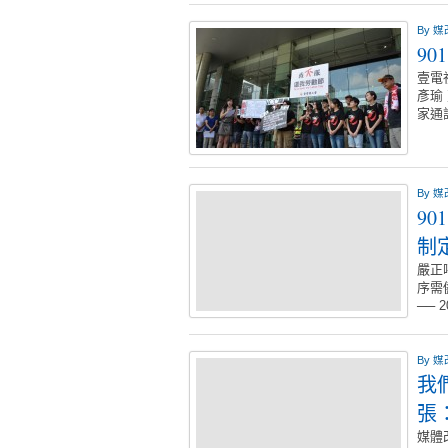
By
媒
9
壹電
彥瑜
家通
By
媒
9
制
嚴正
序需
── 
By
媒
我
張
媒體