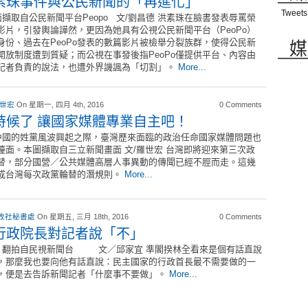
素珠事件與公民新聞的「再進化」
Tweets
擷取自公民新聞平台Peopo 文/劉昌德 洪素珠在臉書發表辱罵榮
影片，引發輿論譁然，更因為她具有公視公民新聞平台（PeoPo）
媒
身份、過去在PeoPo發表的數篇影片被檢舉分裂族群，使得公民新
開放制度遭到質疑；而公視在事發後指PeoPo僅提供平台、內容由
記者負責的說法，也遭外界譏諷為「切割」。
More...
 世宏
On 星期一, 四月 4th, 2016
0 Comments
時候了 讓國家媒體專業自主吧！
國的姓黨風波興起之際，臺灣歷來面臨的政治任命國家媒體問題也
檯面。本圖擷取自三立新聞畫面 文/羅世宏 台灣即將迎來第三次政
替，部分國營／公共媒體高層人事異動的傳聞已經不脛而走。這幾
成台灣每次政黨輪替的潛規則。
More...
改社秘書處
On 星期五, 三月 18th, 2016
0 Comments
行政院長對記者說「不」
翻拍自民視新聞台 文／邱家宜 準閣揆林全看來是個有話直說
，那麼我也要向他有話直說：民主國家的行政首長最不需要做的一
，便是去告訴新聞記者「什麼事不要做」。
More...