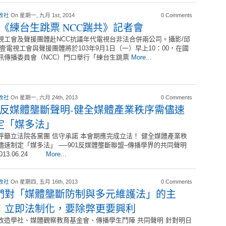
改社
On 星期一, 九月 1st, 2014
0 Comments
01《練台生跳票 NCC踹共》記者會
視工會及聲援團體赴NCC抗議年代電視台非法合併兩公司。攝影/邱
 壹電視工會與聲援團體將於103年9月1日（一）早上10：00，在國
訊傳播委員會（NCC）門口舉行「練台生跳票
More...
改社
On 星期一, 六月 24th, 2013
0 Comments
01反媒體壟斷聲明-健全媒體產業秩序需儘速
定「媒多法」
呼籲立法院各黨團 信守承諾 本會期應完成立法！ 健全媒體產業秩
儘速制定「媒多法」 ──901反媒體壟斷聯盟–傳播學界的共同聲明
2013.06.24
More...
改社
On 星期四, 五月 16th, 2013
0 Comments
們對「媒體壟斷防制與多元維護法」的主
：立即法制化，要除弊更要興利
改造學社、媒體觀察教育基金會、傳播學生鬥陣 共同聲明 針對明日