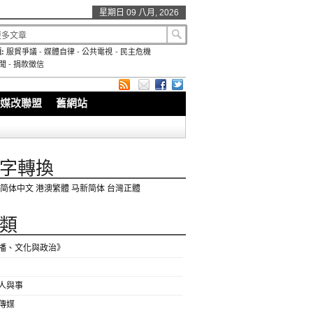
星期日 09 八月, 2026
:
服貿爭議
-
媒體自律
-
公共電視
-
民主危機
聞
-
捐款徵信
媒改聯盟
舊網站
字轉換
简体中文
港澳繁體
马新简体
台灣正體
類
播、文化與政治》
人與事
傳媒