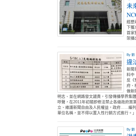
未
N
經歷
下獲
首家
架播
By
劉
違
新聞
料中
反《
府、
做新
明志、並在網路發文譴責，引發傳播學界集
呼聲，在2011年初隨即修法禁止各級政府買
立、維護新聞自由及人民權益，政府……編
單位名稱，並不得以置入性行銷方式進行。
By
劉