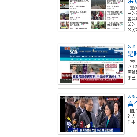
洪
畫面
民的
會員
聞的
公民
By
羅
是
當中
浮上
黨輪
乎已
By
媒
當
圖片
的人
件事