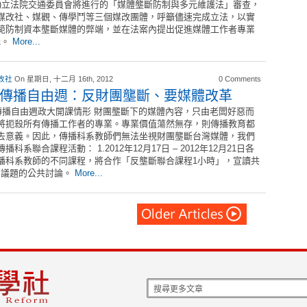
/16)立法院交通委員會將進行的「媒體壟斷防制與多元維護法」審查，
媒改社、媒觀、傳學鬥等三個媒改團體，呼籲儘速完成立法，以實
範防制資本壟斷媒體的弊端，並在法案內提出促進媒體工作者專業
元。
More...
改社
On 星期日, 十二月 16th, 2012
0 Comments
23傳播自由週：反財團壟斷、要媒體改革
3傳播自由週政大開課情形 財團壟斷下的媒體內容，只由老闆好惡而
將扼殺所有傳播工作者的專業。專業價值蕩然無存，則傳播教育都
去意義。因此，傳播科系教師們無法坐視財團壟斷台灣媒體，我們
播科系聯合課程活動： 1.2012年12月17日 – 2012年12月21日各
播科系教師的不同課程，將合作「反壟斷聯合課程1小時」，宣讀共
」議題的公共討論。
More...