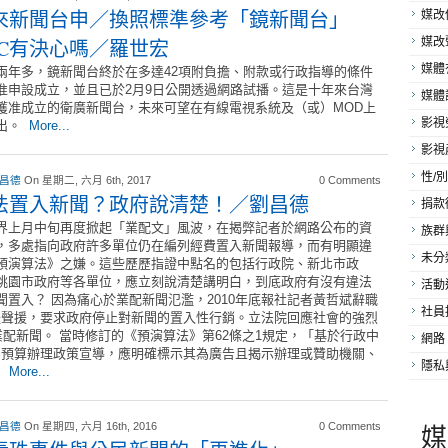
來新聞台申／換照標準參考「鏡新聞台」
媒改
CC有決心嗎／羅世宏
媒改
媒體
兩年多，鏡新聞台終於在多達42項附負擔、附款或行政指導的條件
准申設成立，並且已於2月9日公開透過網路試播。這是十年來台灣
媒體
獲准成立的衛廣新聞台，未來可望在有線電視系統及（或）MOD上
影視
出。
More...
影視
性/別
 昌德
On 星期二, 六月 6th, 2017
0 Comments
法置入新聞？政府說清楚！／劉昌德
捐款
界上月中旬再度掀起「業配文」風波，在揭弊記者於網路公布的資
族群
，多處指向政府許多單位仍在編列經費置入新聞報導，而有明顯違
未分
預演算法》之嫌。這些歷歷指證中點名的包括行政院、新北市政
桃園市政府等各單位，應立刻說清楚講明白，到底政府有沒有違法
活動
聞置入？ 因為痛心於業配新聞氾濫，2010年底報社記者黃哲斌辭職
社員
體聲援，要求政府停止對新聞的置入性行銷。立法院回應社會的強烈
業配新聞。 當時修訂的《預演算法》第62條之1規定，「基於行政中
網路
列預算辦理政策宣導，應明確標示其為廣告且揭示辦理或贊助機關、
隱私
」
More...
媒
 昌德
On 星期四, 六月 16th, 2016
0 Comments