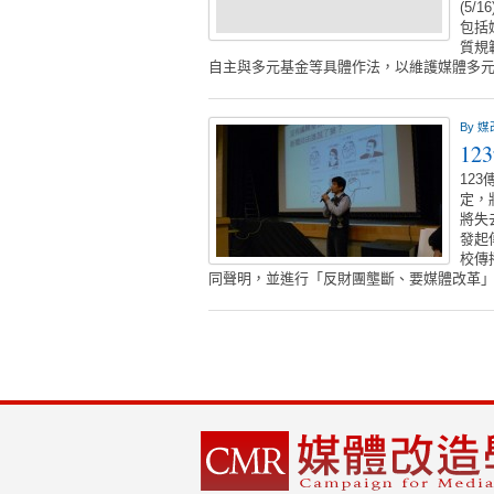
(5
包括
質規
自主與多元基金等具體作法，以維護媒體多
By
媒
1
12
定，
將失
發起傳
校傳
同聲明，並進行「反財團壟斷、要媒體改革