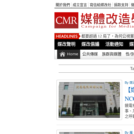
關於我們
成立宣言
寫信給媒改社
捐款支持
都要超過 12 局了，為何公
媒改聲明
媒改倡議
活動通知
媒
Home
公共傳媒
族群與媒體
性/
T
By
媒
【
N
鏡電
事、
之呼
By
羅