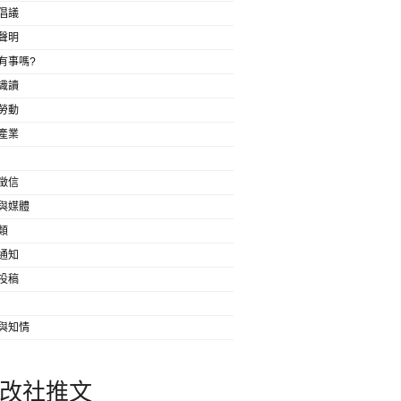
倡議
聲明
有事嗎?
識讀
勞動
產業
徵信
與媒體
類
通知
投稿
與知情
改社推文