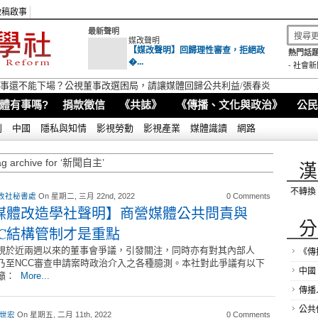
徵稿啟事
最新聲明
媒改聲明
【媒改聲明】回歸理性審查，拒絕政
熱門話題
�...
-
社會新
視董事還不能下場？公視董事改選困局，請讓媒體回歸公共利益/張春炎
體有事嗎?
捐款徵信
《共誌》
《傳播、文化與政治》
公民
別
中國
隱私與知情
影視勞動
影視產業
媒體識讀
網路
ag archive for ‘新聞自主’
漢
不轉換
改社秘書處
On 星期二, 三月 22nd, 2022
0 Comments
媒體改造學社聲明】商營媒體公共問責與
分
CC結構管制才是重點
視於近兩週以來的董事會爭議，引發關注，同時亦有對其內部人
《傳
乃至NCC審查申請案時政治介入之各種臆測。本社對此爭議有以下
中國
籲：
More...
傳播
公共
 世宏
On 星期五, 二月 11th, 2022
0 Comments