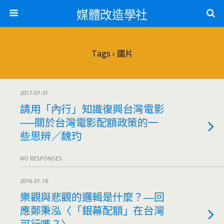
媒體改造學社
Tags › 國片
2017-07-31
請用「內行」知識復興台灣電影
──關於台灣電影配額政策的一
些思辨／魏玓
NO RESPONSES
2016-01-18
樂觀與悲觀的邏輯是什麼？―回
應鄭秉泓〈「銀幕配額」在台灣
可行嗎？〉