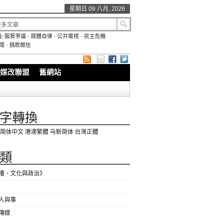
星期日 09 八月, 2026
:
服貿爭議
-
媒體自律
-
公共電視
-
民主危機
聞
-
捐款徵信
媒改聯盟
舊網站
字轉換
简体中文
港澳繁體
马新简体
台灣正體
類
播、文化與政治》
人與事
傳媒