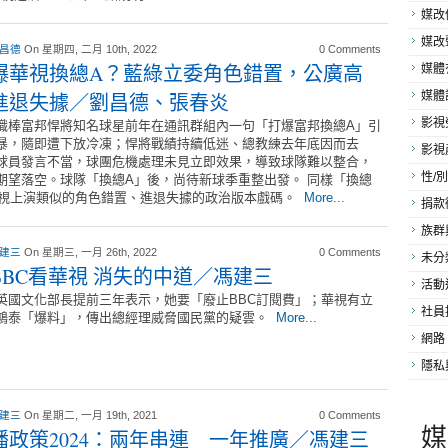
媒改
媒改
 昌德
On 星期四, 二月 10th, 2022
0 Comments
爆華視換總A？藍綠立委角色錯置，公廣高
媒體
進退失據／劉昌德、張春炎
媒體
影視
職棒富邦悍將知名球星前年在通訊群組內一句「打爆富邦換總A」引
暴，隨即遭下放冷凍；悍將戰績持續低迷、總教練去年底因而去
影視
球員發言不當，球團危機處理未見立即效果，導致球隊難以整合，
性/別
期望落空。球隊「換總A」後，尚待新球季重整出發。 同樣「換總
華視上演類似的角色錯置、進退失據的政治版本戲碼。
More...
捐款
族群
 建三
On 星期三, 一月 26th, 2022
0 Comments
未分
BBC看華視 消失的中道／馮建三
活動
英國文化部長提前三年表示，她要「廢止BBC訂閱費」；華視有立
社員
鴻泰「爆料」，傳出總經理威脅國民黨的疑雲。
More...
網路
隱私
 建三
On 星期二, 一月 19th, 2021
0 Comments
媒
播政策2024：兩年串連 一年推廣／馮建三