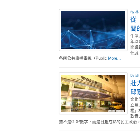
By
林
從
聞
牛津大學
年以
聞議
任度
各國公共廣播電視（Public
More...
By
邱
壯
邱
文化
立意
權」
軟實
勢不是GDP數字，而是日趨成熟的民主政治