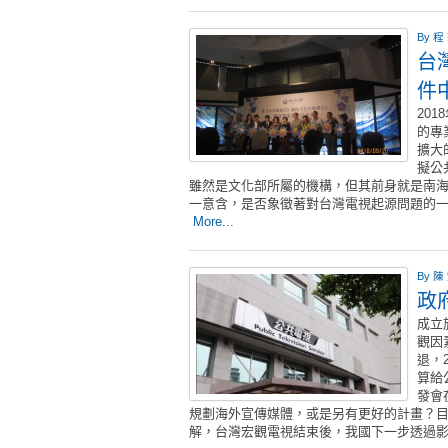
By
程
台
件
20
的專
擴大
擬公
雖然是文化部所屬的機構，但其前身就是南
一意含，是否象徵著對台灣電視起源問題的
More...
By
陳
政
成立
觀因
退，
算給
發會
規劃海外宣傳媒體，或是另有更好的計畫？
解，台灣宏觀電視結束後，我國下一步透過