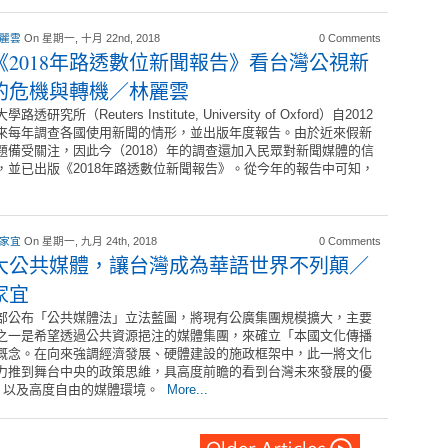
 麗雲
On 星期一, 十月 22nd, 2018
0 Comments
《2018年路透數位新聞報告》看台灣公視新
的危機與轉機／林麗雲
路透研究所（Reuters Institute, University of Oxford）自2012
來每年調查各國使用新聞的情形，並出版年度報告。由於近來假新
題備受關注，因此今（2018）年的調查還加入民眾對新聞媒體的信
，並已出版《2018年路透數位新聞報告》。從今年的報告中可知，
 家宜
On 星期一, 九月 24th, 2018
0 Comments
大公共媒體，讓台灣成為華語世界不列顛／
家宜
部公布「公共媒體法」立法藍圖，將現有公廣集團規模擴大，主要
之一是希望透過公共資源挹注的媒體集團，來確立「本國文化傳播
概念。在向來強調經濟發展、硬體建設的施政框架中，此一將文化
力推到舞台中央的政策思維，具高度前瞻的看到台灣未來發展的優
，以及高度自由的媒體環境。
More...