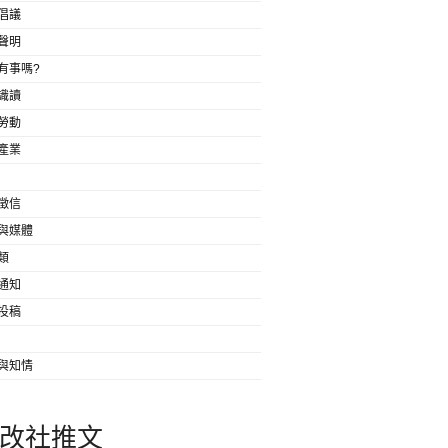
倡議
聲明
有事嗎?
識讀
勞動
產業
徵信
與媒體
類
通知
投稿
與知情
改社推文