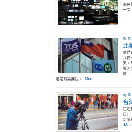
國民
一次
By
羅
比
雖然
我仍
果。
會的
地。
還是有話要說。
More...
By
羅
台
短短
日）
新聞
More