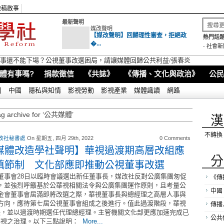
徵稿啟事
最新聲明
媒改聲明
【媒改聲明】回歸理性審查，拒絕政
熱門話題
�...
-
社會新
視董事還不能下場？公視董事改選困局，請讓媒體回歸公共利益/張春炎
體有事嗎?
捐款徵信
《共誌》
《傳播、文化與政治》
公民
別
中國
隱私與知情
影視勞動
影視產業
媒體識讀
網路
ag archive for ‘公共媒體’
漢
不轉換
改社秘書處
On 星期五, 四月 29th, 2022
0 Comments
媒體改造學社聲明】華視過渡期高層改組應
分
慎節制 文化部應即推動公視董事改選
董事會28日以臨時會議選出新任董事長，媒改社反對公廣集團匆促
《傳
，並強烈呼籲基於公華視相關法令與公廣集團運作原則，且考量公
中國
金會董事會屆滿即將改選之際，華視董事長與總經理之高層人事與
方向，應待第七屆公視董事會組成之後進行。值此過渡階段，華視
傳播
決，並以過渡時期選任代理總經理。主管機關文化部更應加速完成已
公共
華視之治理。以下三點說明：
More...