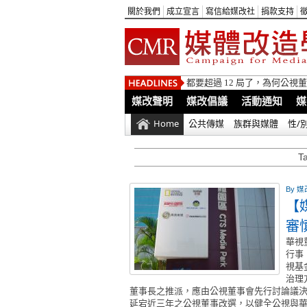
關於我們
成立宣言
寫信給媒改社
捐款支持
都要超過 12 局了，為何公
媒改聲明
媒改倡議
活動通知
媒
Home
公共傳媒
族群與媒體
性/
T
By
媒
【
審
華視
行事
視基
治理
董事長之推派，應由公視董事會先行討論議
延宕近三年之公視董事改選，以健全公視與