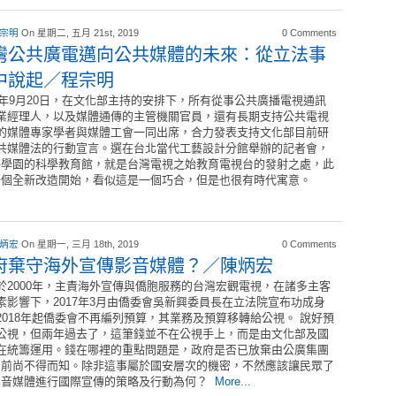
 宗明
On 星期二, 五月 21st, 2019
0 Comments
灣公共廣電邁向公共媒體的未來：從立法事
中說起／程宗明
18年9月20日，在文化部主持的安排下，所有從事公共廣播電視通訊
業經理人，以及媒體通傳的主管機關官員，還有長期支持公共電視
的媒體專家學者與媒體工會一同出席，合力發表支持文化部目前研
共媒體法的行動宣言。選在台北當代工藝設計分館舉辦的記者會，
海學園的科學教育館，就是台灣電視之始教育電視台的發射之處，此
一個全新改造開始，看似這是一個巧合，但是也很有時代寓意。
 炳宏
On 星期一, 三月 18th, 2019
0 Comments
府棄守海外宣傳影音媒體？／陳炳宏
於2000年，主責海外宣傳與僑胞服務的台灣宏觀電視，在諸多主客
素影響下，2017年3月由僑委會吳新興委員長在立法院宣布功成身
2018年起僑委會不再編列預算，其業務及預算移轉給公視。 說好預
公視，但兩年過去了，這筆錢並不在公視手上，而是由文化部及國
在統籌運用。錢在哪裡的重點問題是，政府是否已放棄由公廣集團
目前尚不得而知。除非這事屬於國安層次的機密，不然應該讓民眾了
影音媒體進行國際宣傳的策略及行動為何？
More...