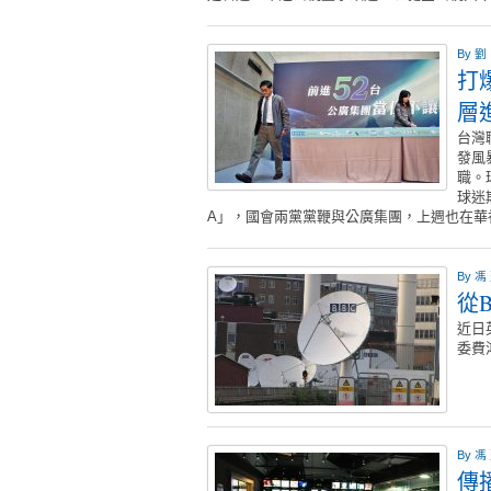
By
劉
打
層
台灣
發風
職。
球迷
A」，國會兩黨黨鞭與公廣集團，上週也在
By
馮
從
近日
委費
By
馮
傳