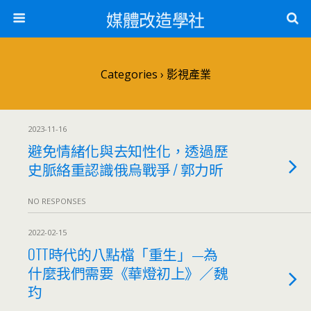
媒體改造學社
Categories ›
影視產業
2023-11-16
避免情緒化與去知性化，透過歷
史脈絡重認識俄烏戰爭 / 郭力昕
NO RESPONSES
2022-02-15
OTT時代的八點檔「重生」—為
什麼我們需要《華燈初上》／魏
玓