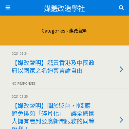
媒體改造學社
Categories ›
媒改聲明
2021-06-24
【媒改聲明】譴責香港及中國政
府以國家之名迫害言論自由
NO RESPONSES
2021-02-25
【媒改聲明】關於52台，NCC應
避免排頻「碎片化」 讓全體國
人擁有看到公廣新聞服務的同等
權利！