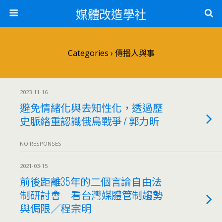
媒體改造學社
Categories ›
傳播人與事
2023-11-16
避免情緒化與去知性化，透過歷
史脈絡重認識俄烏戰爭 / 郭力昕
NO RESPONSES
2021-03-15
前後距離35年的二個言論自由法
制研討會 看台灣媒體管制趨勢
與侷限／程宗明