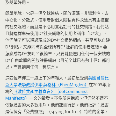
及簡單好用。
簡單地說，它是一個全球連結、開放源碼、非營利性、去
中心化、分散式、使用者對個人隱私資料永遠具有主控權
的社交媒體，而且是不必用實名註冊的社交網路。我們姑
且將這群率先使用D*社交網路的使用者稱作「D*友」，
他們除了可以通過現成的D*社交網路網站，甚至可以自建
D*網站，又能同時與全球所有D*社群的使用者連結。要
怎麼成為D*友呢？很簡單，只要隨便選用任何一個安裝的
D*自由軟體的開放註冊網站（目前全球已有數十個）都可
以，而且適用任何一種語言。
這四位年僅二十歲上下的年輕人，最初是受到
美國哥倫比
亞大學法學教授伊本·莫格林（EbenMoglen）
在2003年所
寫的
《數位共產主義宣言》（dotCommunist
Manifesto）
一文的啟發。不像所有抱怨、但仍然不得不
依賴臉書的大多數用戶，他們起而行動。他們批評：臉書
是個擁有「免費監控」（spying for free）特權的企業，