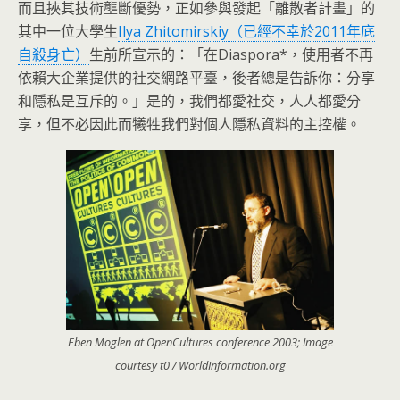
而且挾其技術壟斷優勢，正如參與發起「離散者計畫」的
其中一位大學生
Ilya Zhitomirskiy（已經不幸於2011年底
自殺身亡）
生前所宣示的：「在Diaspora*，使用者不再
依賴大企業提供的社交網路平臺，後者總是告訴你：分享
和隱私是互斥的。」是的，我們都愛社交，人人都愛分
享，但不必因此而犧牲我們對個人隱私資料的主控權。
Eben Moglen at OpenCultures conference 2003; Image
courtesy t0 / WorldInformation.org