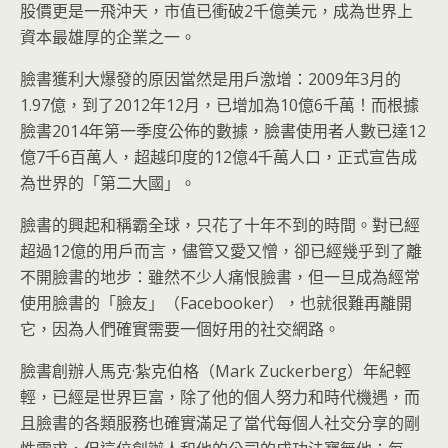
股價更是一飛沖天，市值已衝破2千億美元，成為世界上
資本最雄厚的企業之一。
臉書獲利大爆發的原因當然是用戶激增：2009年3月的
1.97億，到了2012年12月，已增加為10億6千萬！而根據
臉書2014年第一季度公佈的數據，臉書使用者人數已達12
億7千6百萬人，超越印度的12億4千萬人口，正式宣告成
為世界的「第二大國」。
臉書的興起和稱霸全球，只花了十年不到的時間。對已經
超過12億的用戶而言，儘管又愛又憎，卻已經幾乎到了離
不開臉書的地步：雖然不少人痛恨臉書，但一旦成為經常
使用臉書的「臉友」（Facebooker），也就很難再離開
它，因為人們確實需要一個好用的社交網路。
臉書創辦人馬克·紮克伯格（Mark Zuckerberg）年紀輕
輕，已經是世界巨富，除了他的個人努力和時代機遇，而
且臉書的各類服務也確實滿足了當代每個人社交分享的剛