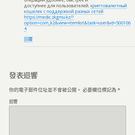
доступнее для пользователей.
криптовалютный
кошелек с поддержкой разных сетей
https://medic.zkgmu.kz/?
option=com_k2&view=itemlist&task=user&id=500106
4
回覆
發表迴響
你的電子郵件位址並不會被公開。
必要欄位標記為
*
迴響