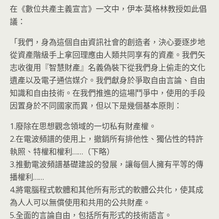
在《數位共產主義宣言》一文中，伊本·莫格林教授如此倡
議：
「我們，身為這個自由資訊社會的創造者，決心要逐步地
從資產階級手上拿回理應由人類共同享有的資產。我們矢
志收復用『智慧財產』名義偽裝下從我們身上偷走的文化
遺產以及電子通信媒介。我們獻身於爭取自由言論、自由
知識和自由技術。在我們推進的這場鬥爭中，使用的手段
因置身於不同國家而異，但以下是幾個基本原則：
1.廢除在思想觀念領域的一切私有財產權。
2.在電波頻譜的使用上，撤銷所有排他性、獨佔性的特許
執照、特權和權利……（下略）
3.推動電波頻譜基礎建設的發展，讓每個人擁有平等的傳
播權利……
4.將電腦程式軟體和其他所有形式的軟體公共化，使其成
為人人可以無償使用和共用的公共財產。
5.全面的言論自由，包括所有形式的技術語言。