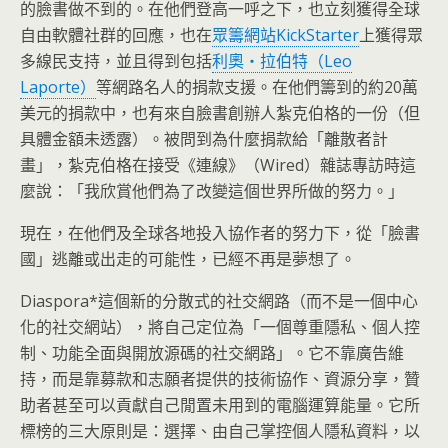
的臉書做不到的。在他們登高一呼之下，也立刻獲得全球
自由軟體社群的回應，也在
眾籌網站KickStarter
上獲得眾
多線民支持，並且得到包括
利奧‧拉伯特（Leo
Laporte）
等網路名人的捐款支援。在他們籌到的約20萬
美元的捐款中，也有來自臉書創辦人紮克伯格的一份（但
具體金額未透露）。被問到為什麼捐款給「離散者計
畫」，紮克伯格在接受《連線》（Wired）雜誌專訪時這
麼說：「我欣賞他們為了改變這個世界所做的努力。」
現在，在他們及全球各地投入協作者的努力下，從「臉書
國」逃離或出走的可能性，已經不再是夢想了。
Diaspora*這個新的分散式的社交網路（而不是一個中心
化的社交網站），將自己定位為「一個尊重隱私、個人控
制、功能全面與開放源碼的社交網路」。它不靠廣告維
持，而是靠募款和志願者提供的技術協作、資源分享，贊
助者甚至可以貢獻自己閒置未用到的電腦運算能量。它所
標榜的三大原則是：選擇、由自己掌控個人隱私資料，以