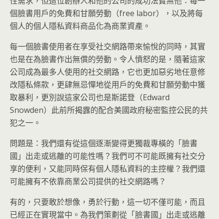
性需求，但這位創辦人和他的公司的成功法寶無他：每一
個臉書用戶的免費和甘願勞動（free labor），以及將每
個人的個人隱私資料商品化為商業資產。
每一個臉書使用者在享受社交網路帶來愉悅的同時，其實
也是在為臉書作出無償的勞動。令人憤怒的是，隨著這家
公司成為最多人使用的社交網路，它也更加惡劣地任意修
改隱私條款，更肆無忌憚地從用戶的免費和甘願勞動中獲
取暴利，更別說這家公司也是斯諾登（Edward
Snowden）此前所揭露的配合美國政府秘密監控公民的共
犯之一。
問題是：我們還有從這個逐漸變得更獨裁專橫的「臉書
國」出走或逃離的可能性嗎？我們可不可能既擁有社交分
享的便利，又能同時保有個人隱私資料的主控權？我們還
可能擁有不依靠商業公司提供的社交網路嗎？
有的，只要敢於想像，勇於行動，這一切不僅可能，而且
已經正在實現當中。為我們策劃從「臉書國」出走或逃離