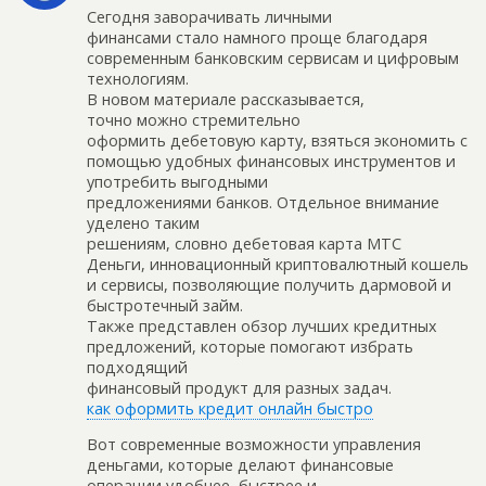
Сегодня заворачивать личными
финансами стало намного проще благодаря
современным банковским сервисам и цифровым
технологиям.
В новом материале рассказывается,
точно можно стремительно
оформить дебетовую карту, взяться экономить с
помощью удобных финансовых инструментов и
употребить выгодными
предложениями банков. Отдельное внимание
уделено таким
решениям, словно дебетовая карта МТС
Деньги, инновационный криптовалютный кошель
и сервисы, позволяющие получить дармовой и
быстротечный займ.
Также представлен обзор лучших кредитных
предложений, которые помогают избрать
подходящий
финансовый продукт для разных задач.
как оформить кредит онлайн быстро
Вот современные возможности управления
деньгами, которые делают финансовые
операции удобнее, быстрее и