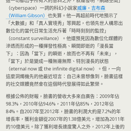
這一切都出乎所有人的意料之外，就連發明「網路空間」
（cyberspace）一詞的科幻小說家
威廉‧吉布森
（William Gibson）
也失算。他一再超前時代地預示了
「大數據」和「真人實境秀」等興起，也領先世人構思出
數位化的當代日常生活充斥著「時時刻刻的監控」
（constant surveillance）。他還預見因為數位化媒體的
滲透而形成的一種揮發性極高、瞬間即逝的「漫長當
下」：因為「當下」的瞬逝，故而也不再有「未來」，
「當下」於是變成一種無邊無際、特別漫長的狀態
（eternal now 或 the infinite digital now）。但，一向
這麼洞燭機先的他最近坦言：自己未曾想像到，臉書這樣
的社交媒體竟然會在這個時代發展得如此繁榮。
根據公佈的財報，臉書的營收大多來自廣告：2009年佔
98.3%，2010年佔94.6%，2011年佔85%，2012年佔
84%。自2007年至2012年，臉書的利潤大約是7.2%的年
增長率，獲利金額從2007年的1.38億美元，增加為2011年
的10億美元。除了獲利增長速度驚人之外，2012年上後的