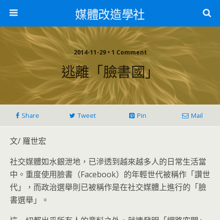
媒體改造學社
2014-11-29 • 1 Comment
逃離「臉書國」
Share
Tweet
Pin
Mail
文/ 羅世宏
社交媒體如水銀泄地，已滲透到越來越多人的日常生活當
中。重度使用臉書（Facebook）的年輕世代被稱作「讚世
代」，而政治選舉則已被稱作是在社交媒體上進行的「臉
書選舉」。