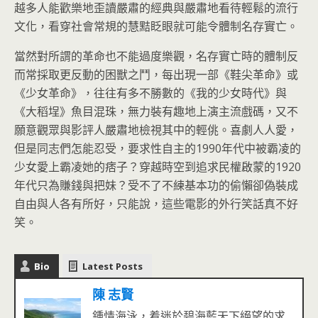
越多人能歡樂地歪讀嚴肅的經典與嚴肅地看待輕鬆的流行
文化，看穿社會常規的慧黠眨眼就可能令體制名存實亡。
當然對所謂的革命也不能過度樂觀，名存實亡時的體制反
而常採取更反動的困獸之鬥，每出現一部《鞋尖革命》或
《少女革命》，往往有多不勝數的《我的少女時代》與
《大稻埕》魚目混珠，無力裝有趣地上演主流戲碼，又不
願意觀眾與影評人嚴肅地檢視其中的輕佻。喜劇人人愛，
但是同志們怎能忍受，要求性自主的1990年代中被霸凌的
少女愛上霸凌她的痞子？穿越時空到追求民權啟蒙的1920
年代只為賺錢與把妹？受不了不練基本功的偷懶卻偽裝成
自由與人各有所好，只能說，這些電影的外行笑話真不好
笑。
Bio
Latest Posts
陳 志賢
鍾情海泳，着迷於碧海藍天下絕望的求