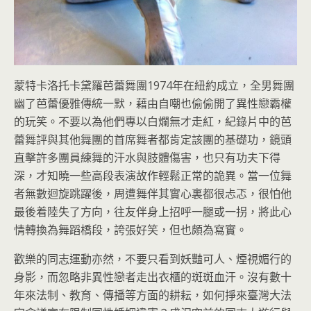
蒙特卡洛托卡黛羅芭蕾舞團1974年在紐約成立，全男舞團
幽了芭蕾優雅傳統一默，藉由自嘲也偷偷開了異性戀霸權
的玩笑。不要以為他們專以白爛無才走紅，紀錄片中的芭
蕾舞評與其他舞團的首席舞者都肯定該團的基礎功，鏡頭
直擊許多團員練舞的汗水與肢體傷害，也只有功夫下得
深，才知曉一些高段表演故作輕鬆正常的詭異。當一位舞
者無數迴旋跳躍後，周遭舞伴其實心裏都很忐忑，很怕他
最後着陸失了方向，往友伴身上招呼一腿或一拐，將此心
情轉換為舞蹈橋段，誇張好笑，但也頗為寫實。
歡樂的同志運動亦然，不要只看到妖豔可人、煙視媚行的
身影，而忽略非異性戀者走出衣櫃的斑斑血汗。沒有數十
年來法制、教育、傳播等方面的耕耘，如何掙來臺灣大法