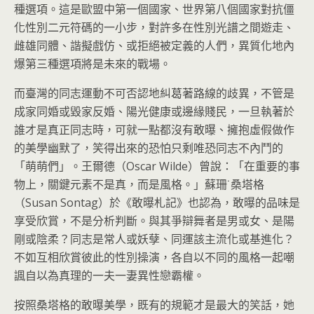
種選項。這是歐盟中第一個國家、世界第八個國家對抗僵
化性別二元符碼的一小步，對許多在性別光譜之間遊走、
雌雄同體、諧擬戲仿、或拒絕被定義的人們，異質化地內
爆第三種選項將是未來的戰場。
而臺灣的同志運動不可否認地糾葛著路線的歧異，不管是
成家同婚或毀家反婚、陽光健康或邊緣賤民，一旦執著於
誰才是真正同志時，可就一點都沒有敢曝、擁抱虛假做作
的美學幽默了，笑得出來的恐怕只剩唯恐同志不內鬥的
「萌萌們」。王爾德（Oscar Wilde）曾說：「在重要的事
物上，關鍵元素不是真，而是風格。」蘇珊˙桑塔格
（Susan Sontag）於《敢曝札記》也認為，敢曝的品味是
享受欣賞，不是分析判斷。與其爭辯舞者是男或女、是陽
剛或陰柔？同志是常人或妖孽、同運該主流化或基進化？
不如互相欣賞彼此的性別操演，各自以不同的風格一起嘲
諷自以為真理的一夫一妻異性戀霸權。
按照桑塔格的敢曝美學，既有的規範才是最大的笑話，她