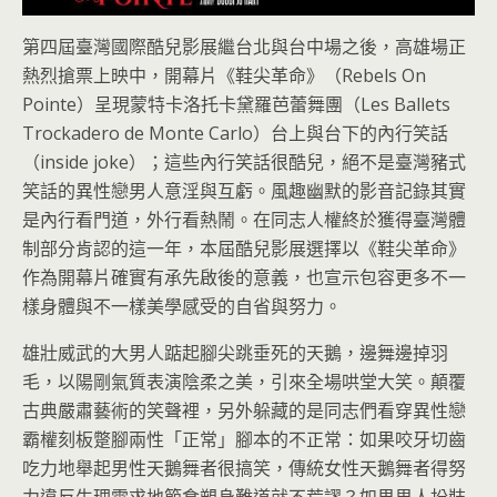
第四屆臺灣國際酷兒影展繼台北與台中場之後，高雄場正
熱烈搶票上映中，開幕片《鞋尖革命》（Rebels On
Pointe）呈現蒙特卡洛托卡黛羅芭蕾舞團（Les Ballets
Trockadero de Monte Carlo）台上與台下的內行笑話
（inside joke）；這些內行笑話很酷兒，絕不是臺灣豬式
笑話的異性戀男人意淫與互虧。風趣幽默的影音記錄其實
是內行看門道，外行看熱鬧。在同志人權終於獲得臺灣體
制部分肯認的這一年，本屆酷兒影展選擇以《鞋尖革命》
作為開幕片確實有承先啟後的意義，也宣示包容更多不一
樣身體與不一樣美學感受的自省與努力。
雄壯威武的大男人踮起腳尖跳垂死的天鵝，邊舞邊掉羽
毛，以陽剛氣質表演陰柔之美，引來全場哄堂大笑。顛覆
古典嚴肅藝術的笑聲裡，另外躲藏的是同志們看穿異性戀
霸權刻板蹩腳兩性「正常」腳本的不正常：如果咬牙切齒
吃力地舉起男性天鵝舞者很搞笑，傳統女性天鵝舞者得努
力違反生理需求地節食塑身難道就不荒謬？如果男人扮裝