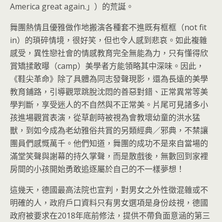
America great again.」）的荒誕。
舞團熱情且優雅做作地搬演各種套不進既有框框（not fit
in）的瑣碎情境，很好笑，但也令人感到悲哀。如此複雜
感受，異性戀社會的情感教育完全無能為力，只有懂得欣
賞矯揉敢曝（camp）美學者方能領略其中深味。因此，
《鞋尖革命》除了具體為同志發聲現影，還為長遠的美學
教育鋪路，引導觀眾跳脫沈悶的善惡對錯、正常異常等美
學判斷，享受迷人的不自然與不正常美。片尾可見諸多小
孩進場觀賞表演，從草創時被視為會教壞幼童的洪水猛
獸，到如今成為老幼雅俗共賞的另類經典／邪典，不禁讓
團員們感慨萬千。他們知道，舞團的成功不是來自當場的
滿堂笑聲與謝幕的持久掌聲，而是散戲後，無數回到家裡
房間的小孩開始勇敢追逐屬於自己的不一樣夢想！
這幾天，德國最高法院也宣判，對男女之外性徵混雜或不
明確的人，政府戶口資料只有男女選項是身份歧視，德國
政府被要求在2018年底前修法，提供不帶負面意涵的第三