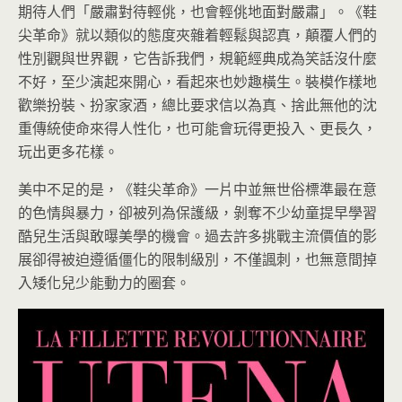
期待人們「嚴肅對待輕佻，也會輕佻地面對嚴肅」。《鞋
尖革命》就以類似的態度夾雜着輕鬆與認真，顛覆人們的
性別觀與世界觀，它告訴我們，規範經典成為笑話沒什麼
不好，至少演起來開心，看起來也妙趣橫生。裝模作樣地
歡樂扮裝、扮家家酒，總比要求信以為真、捨此無他的沈
重傳統使命來得人性化，也可能會玩得更投入、更長久，
玩出更多花樣。
美中不足的是，《鞋尖革命》一片中並無世俗標準最在意
的色情與暴力，卻被列為保護級，剝奪不少幼童提早學習
酷兒生活與敢曝美學的機會。過去許多挑戰主流價值的影
展卻得被迫遵循僵化的限制級別，不僅諷刺，也無意間掉
入矮化兒少能動力的圈套。