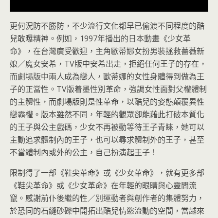
更何況防不勝防，不少流行文化都早已偷渡不同程度的酷
兒敢曝精神。例如，1997年播出的日本動畫《少女革
命》，在台灣廣受歡迎，主角歐蒂娜女扮男裝拯救薔薇新
娘／魔女安希，TV版中安希出走，拒絕任何王子的存在，
而劇場版中兩人成為戀人，歐蒂娜的女性身體得到做為王
子的正當性。TV版着墨性別革命，強調女性面對父權體制
的主體性，而劇場版則是性革命，以酷兒的姿態顛覆異性
戀霸權。版本雖然不同，年輕的觀眾卻能藉此打破本質化
的王子與公主戲碼，少女不再被動等待王子青睞，她可以
主動追求體制內的王子，也可以尋求體制外的王子，甚至
不當體制內或外的公主，自己扮演起王子！
限制得了一部《鞋尖革命》或《少女革命》，就有更多部
《鞋尖革命》或《少女革命》在年輕的眼睛與心靈間流
竄。感謝前仆後繼的性／別運動者與創作者的集體努力，
於恐同的石縫砂礫中開拓出酷兒情慾流動的空間，當越來