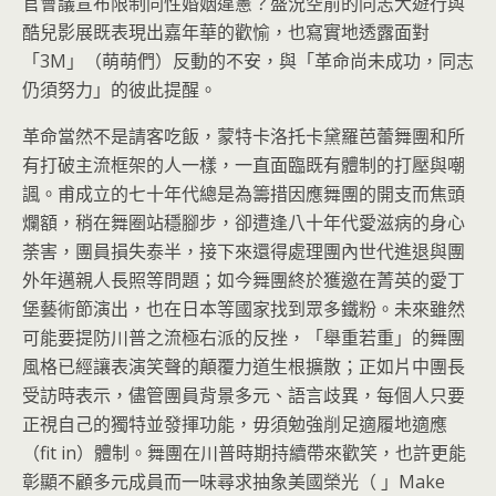
官會議宣布限制同性婚姻違憲？盛況空前的同志大遊行與
酷兒影展既表現出嘉年華的歡愉，也寫實地透露面對
「3M」（萌萌們）反動的不安，與「革命尚未成功，同志
仍須努力」的彼此提醒。
革命當然不是請客吃飯，蒙特卡洛托卡黛羅芭蕾舞團和所
有打破主流框架的人一樣，一直面臨既有體制的打壓與嘲
諷。甫成立的七十年代總是為籌措因應舞團的開支而焦頭
爛額，稍在舞圈站穩腳步，卻遭逢八十年代愛滋病的身心
荼害，團員損失泰半，接下來還得處理團內世代進退與團
外年邁親人長照等問題；如今舞團終於獲邀在菁英的愛丁
堡藝術節演出，也在日本等國家找到眾多鐵粉。未來雖然
可能要提防川普之流極右派的反挫，「舉重若重」的舞團
風格已經讓表演笑聲的顛覆力道生根擴散；正如片中團長
受訪時表示，儘管團員背景多元、語言歧異，每個人只要
正視自己的獨特並發揮功能，毋須勉強削足適履地適應
（fit in）體制。舞團在川普時期持續帶來歡笑，也許更能
彰顯不顧多元成員而一味尋求抽象美國榮光（ 」Make