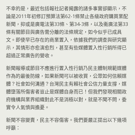
不幸的是，最近包括報社記者揭露的諸多事實卻顯示，不
論是2011年初修訂預算法第62-1條禁止各級政府購買業配
新聞，抑或是廣電法第33條、第34-3條，以及衞廣法第33
條有關節目與廣告需分離的法條規定，如今似乎已成具
文。即使早已存在的商業置入，依據我們的調查與研究顯
示，其情形亦愈演愈烈，甚至有些媒體置入性行銷所得已
超過正常廣告的營收。
新聞報導或節目不應進行置入性行銷乃民主體制規範媒體
作為的最後防線，如果新聞可以被收買，公眾如何信賴媒
體？社會如何溝通？台灣民主有賴社會公信力量支撐，媒
體墮落所傷害者豈止是媒體自身而已！但我們發現相關政
府機構與業界組織對此不是消極以對，就是不聞不問，委
實令人氣憤與擔憂。
新聞不容變賣，民主不容傷害。我們要嚴正提出以下幾項
呼籲：