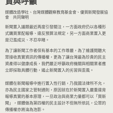
責與呼籲
媒體改造學社、台灣媒體觀察教育基金會、優質新聞發展協
會 共同聲明
新聞置入議題最近再度引發關注，一方面政府仍以各種形
式購買業配報導、違反預算法規定，另一方面商業置入更
是氾濫成災、不忍卒睹。
為了讓新聞工作者保有基本的工作尊嚴，為了維護閱聽大
眾接收真實資訊的傳播權，更為了讓台灣最為珍貴的民主
資產得以健康成長，我們嚴正呼籲政府機關與相關業者應
立即採取具體行動，遏止新聞置入的劣習與歪風。
媒體在新聞報導中進行置入性行銷，乃我國法律所不允，
亦為民主國家之管制通則，原因就在於新聞置入嚴重違背
報導真實的基本原理，一旦政治與商業力量都可以「買新
聞」，媒體做為第四權的民主設計不但無所依託，公眾的
傳播權亦將淪為泡影。