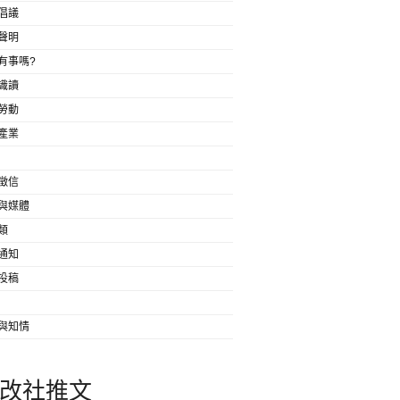
倡議
聲明
有事嗎?
識讀
勞動
產業
徵信
與媒體
類
通知
投稿
與知情
改社推文