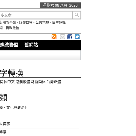
星期六 08 八月, 2026
:
服貿爭議
-
媒體自律
-
公共電視
-
民主危機
聞
-
捐款徵信
媒改聯盟
舊網站
字轉換
简体中文
港澳繁體
马新简体
台灣正體
類
播、文化與政治》
人與事
傳媒