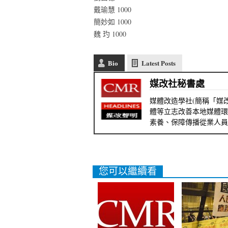
戴瑜慧 1000
簡妙如 1000
魏 玓 1000
Bio
Latest Posts
媒改社秘書處
媒體改造學社(簡稱「媒改
體等立志改善本地媒體環
素養、保障傳播從業人員
您可以繼續看