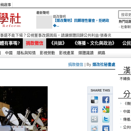
徵稿啟事
最新聲明
媒改聲明
【媒改聲明】回歸理性審查，拒絕政
熱門話題
�...
-
社會新
視董事還不能下場？公視董事改選困局，請讓媒體回歸公共利益/張春炎
體有事嗎?
捐款徵信
《共誌》
《傳播、文化與政治》
公民
別
中國
隱私與知情
影視勞動
影視產業
媒體識讀
網路
捐款徵信
| By
媒改社秘書處
漢
不轉換
SHARE THIS
分
《傳
中國
傳播
公共