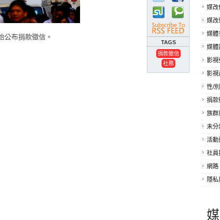
媒改
媒改
媒體
開始公布捐款徵信。
TAGS
媒體
捐款徵信
影視
社務
影視
性/別
捐款
族群
未分
活動
社員
網路
隱私
媒