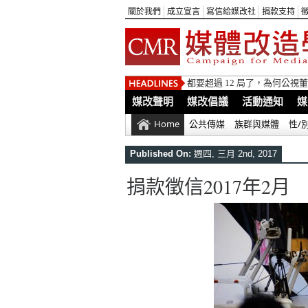
關於我們
成立宣言
寫信給媒改社
捐款支持
都要超過 12 局了，為何公
媒改聲明
媒改倡議
活動通知
媒
Home
公共傳媒
族群與媒體
性/
Published On:
週四, 三月 2nd, 2017
捐款徵信2017年2月