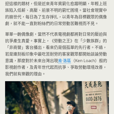
迎這樣的題材，但是近來青年貧窮化愈趨明顯，年輕上班
族陷入低薪、高壓、前景不明的窮忙困境。當社會現實中
的崩世代，每日為了生存掙扎，以青年為目標觀眾的偶像
劇，就不能一直對粉絲們的日常勞動苦難視而不見。
單單一齣偶像劇，當然不代表電視劇都將對日常的壓迫與
抗爭產生真愛。事實上，《勞動之王》在「少數族群」的
「非商營」客台播出，看來仍是個孤單的先行者。不過，
若是連刻板印象中最吃苦耐勞的客家觀眾都開始談論勞動
意識，那麼對於未來台灣出現
肯·洛區
（Ken Loach）般的
影視創作者，及青年世代起而抗爭、爭取勞動環境改善，
我們就有樂觀的理由。