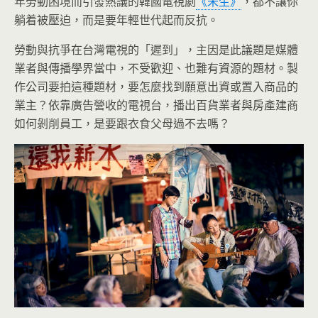
年勞動困境而引發熱議的韓國電視劇
《未生》
，都不讓你
躺着被壓迫，而是要年輕世代起而反抗。
勞動與抗爭在台灣電視的「遲到」，主因是此議題是媒體
業者與傳播學界當中，不受歡迎、也難有資源的題材。製
作公司要拍這種題材，要怎麼找到願意出資或置入商品的
業主？依靠廣告營收的電視台，播出百貨業者與房產建商
如何剝削員工，是要跟衣食父母過不去嗎？