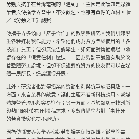
勞動與抗爭在台灣電視的「遲到」，主因是此議題是媒體
業者與傳播學界當中，不受歡迎、也難有資源的題材。 圖
／《勞動之王》劇照
傳播學界多傾向「產學合作」的教學與研究。我們訓練學
生各種媒材製作能力，希望他們成為資方樂於使用的「多
技能」員工；但卻無法告訴學生，如何面對傳播職場中隨
處存在的「假責任制」壓迫——因為勞動意識雖有助於改
善整體勞工處境，但卻不保證對抗資方的校友們可以在媒
體一展所長，遑論獲得升遷。
此外，研究者也對傳播業的勞動剝削與抗爭缺乏興趣。一
方面，來自業界的敵意，讓此主題不若新科技應用、或媒
體經營管理那般容易進行；另一方面，基於熱切尋找創新
與熱門題材的期刊投稿需求，多數傳播學者對「老掉牙」
的勞資衝突也提不起勁。
因為傳播業界與學界都對勞動議題保持距離，從學院畢