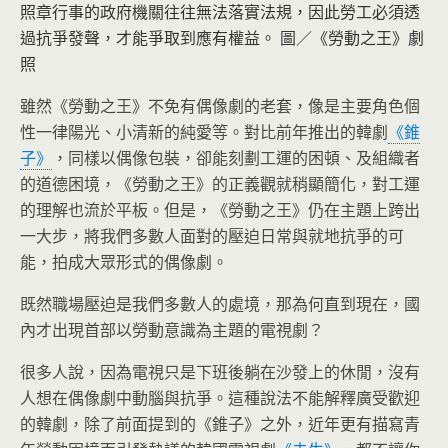
照章行事的政府機關往往無法落實法規，因此勞工必須透
過抗爭發聲，才能爭取到應有權益。 圖／《勞動之王》劇
照
雖然《勞動之王》不免有偶像劇的老套，像是主要角色個
性一律陽光、小清新的純愛等。對比前年推出的韓劇
《錐
子》
，同樣以偶像包裝，卻能刻劃工運的困頓、及組織者
的道德困境，《勞動之王》的正義觀就稍顯簡化，對工運
的理解也流於平板。但是，《勞動之王》仍在主題上跨出
一大步，將我們多數人面對的壓迫日常與就地抗爭的可
能，拍成大眾形式的偶像劇。
既然職場壓迫是我們多數人的處境，那為何直到現在，國
內才出現首部以勞動意識為主題的電視劇？
很多人說，因為電視只是下班後躺在沙發上的休閒，沒有
人想在偶像劇中動腦與抗爭。這種說法不能解釋廣受歡迎
的韓劇，除了前面提到的《錐子》之外，近年更有描寫青