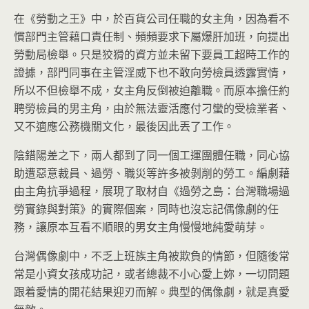
在《勞動之王》中，於百貨公司任職的女主角，因為看不
慣部門主管藉口責任制、頻頻要求下屬爆肝加班，向提出
勞動局檢舉。只是狡猾的資方並未留下要員工超時工作的
證據，部門同事在主管淫威下也不敢向勞檢員透露實情，
所以不但檢舉不成，女主角反倒被迫離職。而原本擔任約
聘勞檢員的男主角，由於無法靈活應付刁蠻的受檢業者、
又不適應公務機關文化，最後因此丟了工作。
陰錯陽差之下，兩人都到了同一個工運團體任職，同心協
助遭惡意裁員、過勞、職災等許多被剝削的勞工。編劇藉
由主角抗爭過程，展現了取材自《過勞之島：台灣職場過
勞實錄與對策》的實際個案，同時也沒忘記偶像劇的任
務，讓原本互看不順眼的男女主角慢慢地純愛萌芽。
台灣偶像劇中，不乏上班族主角被欺負的情節，但隨後常
常是小資女孩成功記，或者總裁不小心愛上妳，一切問題
跟着愛情的開花結果迎刃而解。典型的偶像劇，就是真愛