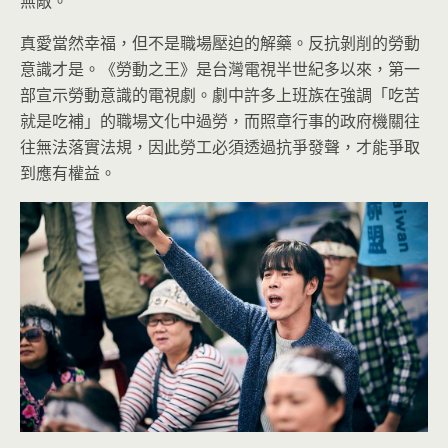
無敵。
真愛當然幸福，但不是職場壓迫的解藥。反抗剝削的勞動
意識才是。《勞動之王》是台灣電視半世紀多以來，第一
部宣示勞動意識的電視劇。劇中許多上班族在強調「吃苦
就是吃補」的職場文化中過勞，而照章行事的政府機關往
往無法落實法規，因此勞工必須透過抗爭發聲，才能爭取
到應有權益。