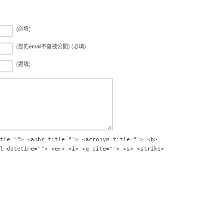
(必填)
(您的email不會被公開) (必填)
(選填)
tle=""> <abbr title=""> <acronym title=""> <b>
l datetime=""> <em> <i> <q cite=""> <s> <strike>