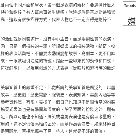
包含兩個不同方面和層次。第一個是表演的素材：要選擇什麼人
Tweets
希特拉和納粹？有人幫當事師生緩頰，說這或許是基於對某種崇
媒
崇高、進取有很多詮釋方式，代表人物也不一定非得是納粹不
次的活動就是扮裝遊行，沒有中心主旨，而是娛樂性質的表演，
內涵，只是一個扮裝的主題。所謂娛樂式的扮裝活動，新奇、搞
這樣的表演活動裡，不需要太動腦筋想故事、寫劇本，更不用練
出來、一眼就吸引注意的符號，搭配一些印象式的動作和口號。
為符號鮮明），以及用戲謔的方式表達（從照片和遊行時的致詞
們美學涵養上的嚴重不足。此處所謂的美學涵養是廣泛的，以歷
史故事、歷史劇、歷史電影、服裝史、表演知識、喜劇內涵等等
「參考資料庫」有限，竟找了一個自己也知道不是很恰當的扮裝
、搞笑式表演也是有學問和深度的，除了表面的扮裝之外，還有
不足，所以可能也不知道，搞笑或喜劇表演也是有倫理考量的，
使用的。這不是低俗高雅的區分，而是作為表演者，如果終極目
果很明顯地、直接地傷害了另一些人，這就是不好的表演。