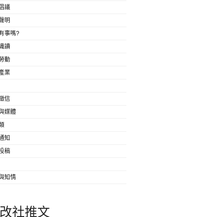
倡議
聲明
有事嗎?
識讀
勞動
產業
徵信
與媒體
類
通知
投稿
與知情
改社推文