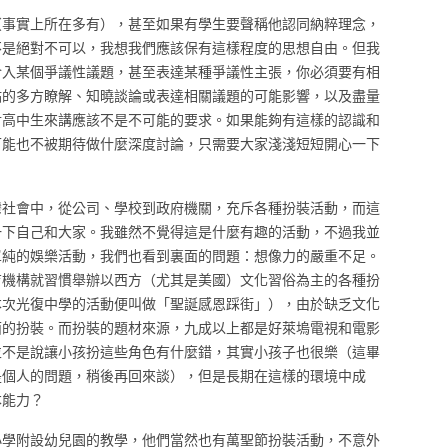
（事實上所在多有），甚至如果有學生要聲稱他認同納粹理念，
不是絕對不可以，我想我們應該保有這樣程度的思想自由。但我
介入某個爭議性議題，甚至表達某種爭議性主張，你必須要有相
點的多方瞭解、知曉談論或表達相關議題的可能影響，以及盡量
對高中生來講應該不是不可能的要求。如果能夠有這樣的認識和
可能也不被期待做什麼深度討論，只需要大家淺淺短短開心一下
灣社會中，從公司、學校到政府機關，充斥各種扮裝活動，而這
一下自己和大家。我雖然不覺得這是什麼有趣的活動，不過我並
單純的娛樂活動，我們也看到裏面的問題：想像力的嚴重不足。
育機構就習慣舉辦以西方（尤其是美國）文化習俗為主的各種扮
本次光復中學的活動便叫做「聖誕感恩踩街」），由於缺乏文化
面的扮裝。而扮裝的題材來源，九成以上都是好萊塢電視和電影
並不是說讓小孩扮這些角色有什麼錯，其實小孩子也很樂（這畢
是個人的問題，稍後再回來談），但是長期在這樣的環境中成
本能力？
小學附設幼兒園的教學，他們當然也有萬聖節扮裝活動，不意外