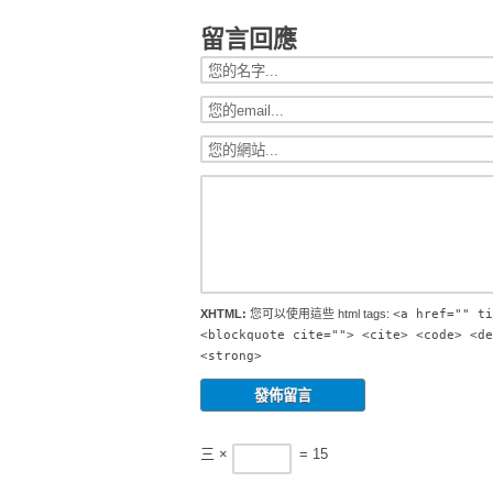
留言回應
XHTML:
您可以使用這些 html tags:
<a href="" ti
<blockquote cite=""> <cite> <code> <de
<strong>
三 ×
= 15