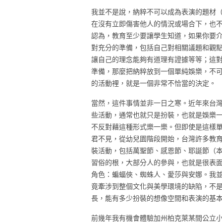
我並不是說，納粹不可以成為表演的題材
在沒有立即傷害他人的情況或場合下，也
認為，教育至少要讓學生知道，如果你要
對充分的準備，包括自己對相關議題和觀
讓自己的理念能夠有道理有證據等等；這
準備，那麼把納粹放到一個單純娛樂，不
的活動裡，就是一個非常不恰當的決定。
當然，這件事情並非一日之寒。近年來台
些活動，通常也就只是扮裝，也就是娛樂
不反對藉這種形式樂一樂。但即使是這樣
君不見，從幼兒園階段開始，台灣許多教
裝活動，包括萬聖節、感恩節、耶誕節（
習俗的根，大部分人的參與，也就是很表
角色：蝙蝠俠、蜘蛛人、愛莎與安娜。我
竟牽涉到整個文化與美學環境的缺陷，不
長，能有多少扮裝的想像空間和表演的基
前幾年我有機會體驗加州柏克萊某間公立