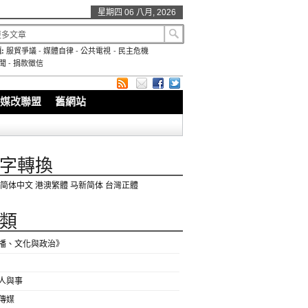
星期四 06 八月, 2026
:
服貿爭議
-
媒體自律
-
公共電視
-
民主危機
聞
-
捐款徵信
媒改聯盟
舊網站
字轉換
简体中文
港澳繁體
马新简体
台灣正體
類
播、文化與政治》
人與事
傳媒