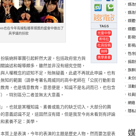
媒改
媒改
媒體
TAGS
46也在今年有線點播率頒獎的盛會中做出了
媒體
光復中學
具爭議的扮妝
影視
希特拉
社員投稿
影視
納粹
性/別
美學素養
，扮裝納粹軍團引起軒然大波，包括政府官方與
捐款
相關論述和報導頗多，雖然並非沒有細究空間，
族群
義與人權概念的認知不足，
殆無疑義，此處不再就此申論。也有
未分
是無知的範圍（請參考署名周威同的高中老師在「公民行動影音
識教育，也是情意教育，意思便是，知識不是名詞而已，也包含
活動
等），特別區分二者並無太大意義。
社員
網絡
知」，也就是某種知識、素養或能力的缺乏切入。大部分的輿
隱私
件的意義認識不足，這固然沒有錯，但是我至今尚未看到有評論
識和素養不足：美學。
媒
，本質上是表演，今年的表演的主題是歷史人物。然而要怎麼表