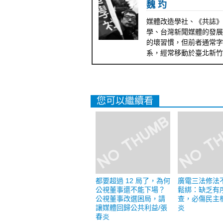
魏 玓
媒體改造學社、《共誌》
學、台灣新聞媒體的發展
的壞習慣，但前者通常字
系，經常移動於臺北新竹
您可以繼續看
都要超過 12 局了，為何
廣電三法修法
公視董事還不能下場？
鬆綁：缺乏有
公視董事改選困局，請
查，必傷民主
讓媒體回歸公共利益/張
炎
春炎