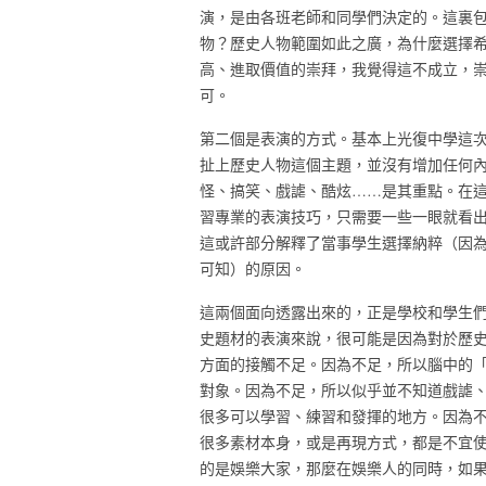
演，是由各班老師和同學們決定的。這裏
物？歷史人物範圍如此之廣，為什麼選擇
高、進取價值的崇拜，我覺得這不成立，
可。
第二個是表演的方式。基本上光復中學這
扯上歷史人物這個主題，並沒有增加任何
怪、搞笑、戲謔、酷炫……是其重點。在
習專業的表演技巧，只需要一些一眼就看
這或許部分解釋了當事學生選擇納粹（因
可知）的原因。
這兩個面向透露出來的，正是學校和學生
史題材的表演來說，很可能是因為對於歷
方面的接觸不足。因為不足，所以腦中的
對象。因為不足，所以似乎並不知道戲謔
很多可以學習、練習和發揮的地方。因為
很多素材本身，或是再現方式，都是不宜
的是娛樂大家，那麼在娛樂人的同時，如