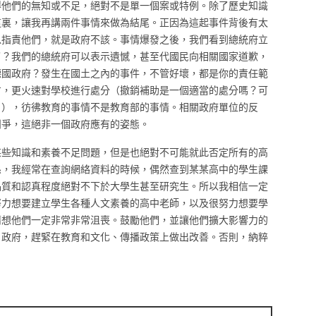
得他們的無知或不足，絕對不是單一個案或特例。除了歷史知識
這裏，讓我再講兩件事情來做為結尾。正因為這起事件背後有太
以指責他們，就是政府不該。事情爆發之後，我們看到總統府立
了？我們的總統府可以表示遺憾，甚至代國民向相關國家道歉，
德國政府？發生在國土之內的事件，不管好壞，都是你的責任範
方，更火速對學校進行處分（撤銷補助是一個適當的處分嗎？可
？），彷彿教育的事情不是教育部的事情。相關政府單位的反
鬥爭，這絕非一個政府應有的姿態。
某些知識和素養不足問題，但是也絕對不可能就此否定所有的高
係，我經常在查詢網絡資料的時候，偶然查到某某高中的學生課
品質和認真程度絕對不下於大學生甚至研究生。所以我相信一定
努力想要建立學生各種人文素養的高中老師，以及很努力想要學
猜想他們一定非常非常沮喪。鼓勵他們，並讓他們擴大影響力的
）政府，趕緊在教育和文化、傳播政策上做出改善。否則，納粹