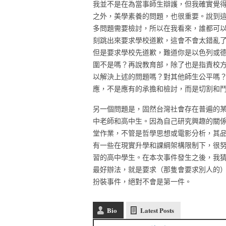
我並不是在為當事師生辯護，但我確實覺
之外，美學素養的問題，也很重要。說到
多問題需要檢討，所以在我看來，誰都可
刻跳出來要求學校道歉，這會不會太錯亂
但是要求學校先道歉，難道你是以色列或
圍不是嗎？再說教育部，除了也是指責校
以解決上述的問題嗎？對其他師生公平嗎
應，不是應有的承擔和檢討，而是切割和
另一個問題是，固然台灣社會存在普遍的
中老師和高中生。因為自己研究興趣的關
堂作業，不管是哲學思想或電影分析，其
有一些在現實升學和課綱架構限制下，很
習的高中學生。在本次事件發生之後，我
最好辦法，就是要求（那隻會要求別人的
扮裝事件，絕對不會是第一件。
Bio
Latest Posts