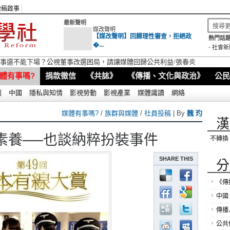
徵稿啟事
最新聲明
媒改聲明
【媒改聲明】回歸理性審查，拒絕政
熱門話題
�...
-
社會新
視董事還不能下場？公視董事改選困局，請讓媒體回歸公共利益/張春炎
體有事嗎?
捐款徵信
《共誌》
《傳播、文化與政治》
公民
別
中國
隱私與知情
影視勞動
影視產業
媒體識讀
網絡
媒體有事嗎?
/
族群與媒體
/
社員投稿
| By
魏 玓
漢
素養──也談納粹扮裝事件
不轉換
SHARE THIS
分
《傳
中國
傳播
公共