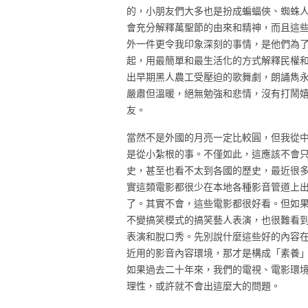
的，小朋友們大多也是扮成蝙蝠俠、蜘蛛
會充分解釋萬聖節的由來和精神，而且這
外一件更令我印象深刻的事情，是他們為
起，用最簡單和最生活化的方式解釋民權
出早期黑人農工受壓迫的歌舞劇，朗誦雋
嚴肅但溫暖，絕無勉強和悲情，沒有打鬧
友。
當然不是外國的月亮一定比較圓，但我從
是從小紮根的事。不僅如此，這應該不會
史，甚至也看不太到各國的歷史，最近很
實這類電影都很少在本地各種影音管道上
了。其實不會，這些電影都很好看。但如
不變搞笑模式的搞笑藝人表演，也很難看
表演和脫口秀。先別說什麼這些好的內容
近用的影音內容環境，那才是構成「素養
如果過去二十年來，我們的電視、電影環
理性，或許就不會出這麼大的問題。