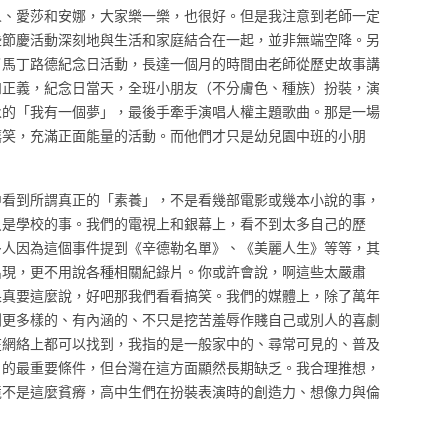
人、愛莎和安娜，大家樂一樂，也很好。但是我注意到老師一定
些節慶活動深刻地與生活和家庭結合在一起，並非無端空降。另
了馬丁路德紀念日活動，長達一個月的時間由老師從歷史故事講
和正義，紀念日當天，全班小朋友（不分膚色、種族）扮裝，演
永的「我有一個夢」，最後手牽手演唱人權主題歌曲。那是一場
嬉笑，充滿正面能量的活動。而他們才只是幼兒園中班的小朋
中看到所謂真正的「素養」，不是看幾部電影或幾本小說的事，
只是學校的事。我們的電視上和銀幕上，看不到太多自己的歷
多人因為這個事件提到《辛德勒名單》、《美麗人生》等等，其
出現，更不用說各種相關紀錄片。你或許會說，啊這些太嚴肅
果真要這麼說，好吧那我們看看搞笑。我們的媒體上，除了萬年
到更多樣的、有內涵的、不只是挖苦羞辱作賤自己或別人的喜劇
在網絡上都可以找到，我指的是一般家中的、尋常可見的、普及
」的最重要條件，但台灣在這方面顯然長期缺乏。我合理推想，
境不是這麼貧瘠，高中生們在扮裝表演時的創造力、想像力與倫