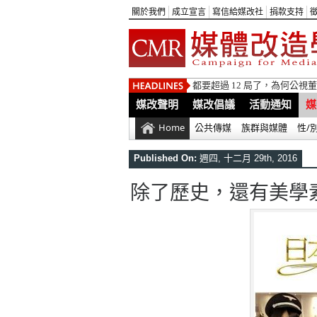
關於我們
成立宣言
寫信給媒改社
捐款支持
都要超過 12 局了，為何公
媒改聲明
媒改倡議
活動通知
媒
Home
公共傳媒
族群與媒體
性/
Published On:
週四, 十二月 29th, 2016
除了歷史，還有美學