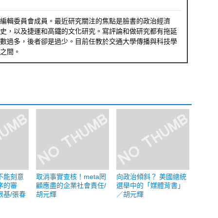
編輯委員會成員。最近研究關注的焦點是臉書的政治經濟
史，以及捷運和高鐵的文化研究。寫評論和做研究都有拖延
數過多，後者卻是過少。目前任教於交通大學傳播與科技學
之間。
不能刻意
取消事實查核！meta罔
向政治傾斜？ 美國總統
序的審
顧應盡的企業社會責任/
選舉中的「媒體背書」
根基/張春
胡元輝
／胡元輝