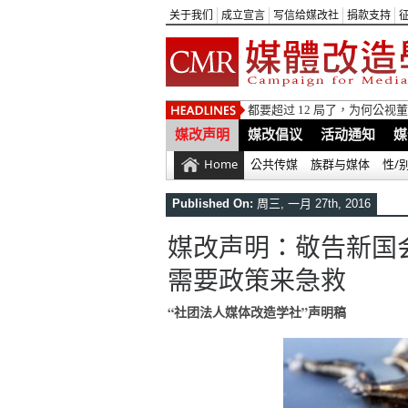
关于我们
成立宣言
写信给媒改社
捐款支持
都要超过 12 局了，为何公
媒改声明
媒改倡议
活动通知
媒
Home
公共传媒
族群与媒体
性/
Published On:
周三, 一月 27th, 2016
媒改声明：敬告新国
需要政策来急救
“社团法人媒体改造学社”声明稿