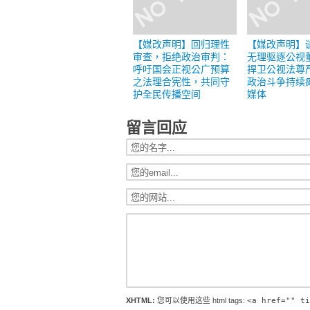
【媒改声明】回归理性
【媒改声明】
审查，拒绝政治审判：
无理驱逐公视
呼吁国会正视公广预算
捍卫公视法尊
之法理合宪性，共同守
政治斗争持续
护全民传播空间
媒体
留言回应
XHTML:
您可以使用这些 html tags:
<a href="" ti