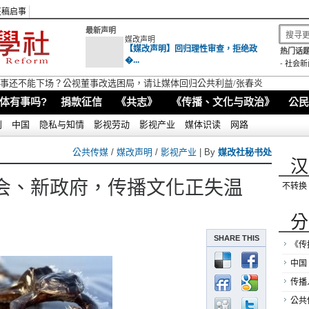
征稿启事
最新声明
媒改声明
【媒改声明】回归理性审查，拒绝政
热门话题
�...
-
社会新
视董事还不能下场？公视董事改选困局，请让媒体回归公共利益/张春炎
体有事吗?
捐款征信
《共志》
《传播、文化与政治》
公民
别
中国
隐私与知情
影视劳动
影视产业
媒体识读
网路
公共传媒
/
媒改声明
/
影视产业
| By
媒改社秘书处
汉
会、新政府，传播文化正失温
不转换
分
SHARE THIS
《传
中国
传播
公共