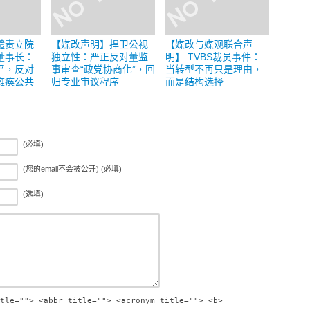
谴责立院
【媒改声明】捍卫公视
【媒改与媒观联合声
董事长：
独立性：严正反对董监
明】 TVBS裁员事件：
严，反对
事审查“政党协商化”，回
当转型不再只是理由，
瘫痪公共
归专业审议程序
而是结构选择
(必填)
(您的email不会被公开) (必填)
(选填)
tle=""> <abbr title=""> <acronym title=""> <b>