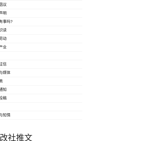
倡议
声明
有事吗?
识读
劳动
产业
征信
与媒体
类
通知
投稿
与知情
改社推文