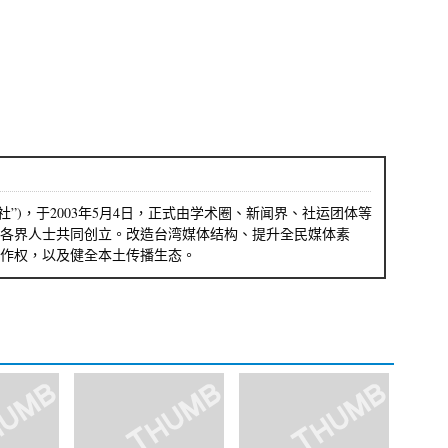
社”)，于2003年5月4日，正式由学术圈、新闻界、社运团体等
各界人士共同创立。改造台湾媒体结构、提升全民媒体素
作权，以及健全本土传播生态。