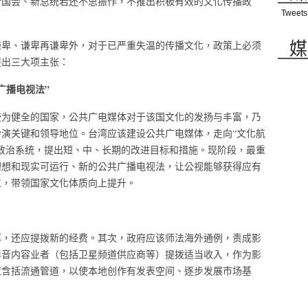
新国会、新总统若还不思振作，不推出积极有效的文化传播政
Tweets
媒
谦卑、谦卑再谦卑外，对于已严重失温的传播文化，政策上必须
提出三大项主张：
广播电视法”
较为健全的国家，公共广电媒体对于该国文化的发扬与丰富，乃
演关键和领导地位。台湾应该建设公共广电媒体，走向“文化航
政治系统，提出短、中、长期的改进目标和措施。现阶段，最重
理想和现实可运行、新的公共广播电视法，让公视能够获得应有
位，带领国家文化体质向上提升。
率，还应提拨新的经费。其次，政府应该师法海外通例，责成影
影音内容业者（包括卫星频道供应商等）提拨适当收入，作为影
应含括流通管道，以使本地创作有发表空间、逐步发展市场基