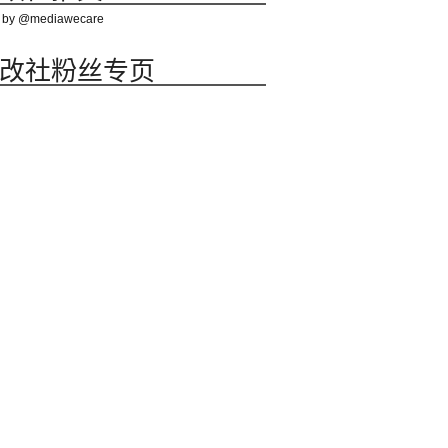
 by @mediawecare
改社粉丝专页