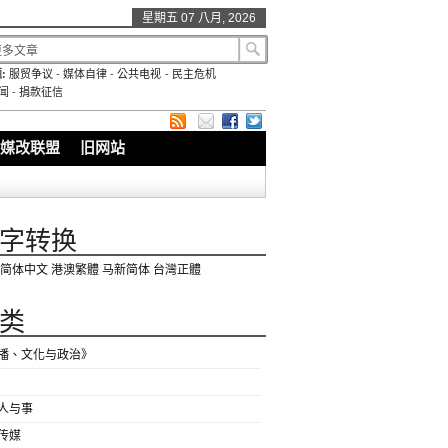
星期五 07 八月, 2026
:
服贸争议
-
媒体自律
-
公共电视
-
民主危机
闻
-
捐款征信
媒改联盟
旧网站
字转换
简体中文
港澳繁體
马新简体
台灣正體
类
播、文化与政治》
人与事
传媒