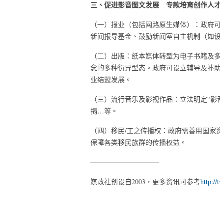
三、促进影音图文发展 专款培育创作人
（一）报业（包括网路原生媒体）：政府
新闻报导基金、鼓励新闻室自主机制（如
（二）出版：纸本媒体转型为电子书籍及
念的多种衍异型态。政府可设立辅导及补
业结盟发展。
（三）流行音乐及影视作品：立法明定“影
捐…等。
（四）移民/工之传播权：政府需善用国家
保障各类移民族群的传播权益。
——————————
媒改社创设自2003，更多资讯可参考
http:/