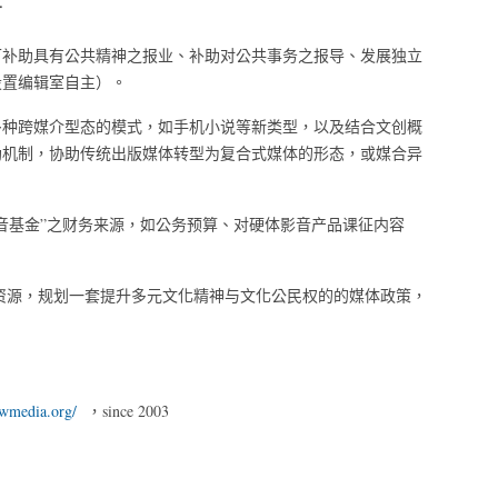
才
可补助具有公共精神之报业、补助对公共事务之报导、发展独立
设置编辑室自主）。
多种跨媒介型态的模式，如手机小说等新类型，以及结合文创概
助机制，协助传统出版媒体转型为复合式媒体的形态，或媒合异
音基金”之财务来源，如公务预算、对硬体影音产品课征内容
资源，规划一套提升多元文化精神与文化公民权的的媒体政策，
/twmedia.org/
，since 2003