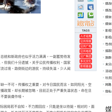
媒改
媒改
媒体
媒体
TAGS
影视
人才培育
影视
公共传媒
性/别
公共广电
公共电视
捐款
新总统和新政府也似乎活力满满，一副蓄势待发
公广集团
族群
多元文化
象，但我们十分遗憾，关乎公民传播权利、国家
未分
影视基金
寒流过境、路倒街边的游民，持续失温，少人闻
活动
社员
，缺一不可。传播权之重要，对今日国民而言，如同阳光、空
网路
传播政策，却长期被忽略，目前正处于严重失温状态，命在旦
隐私
，不要装聋作哑。
国际困局若不自知，不力图回应，只能是坐以待毙。相对的，面
媒