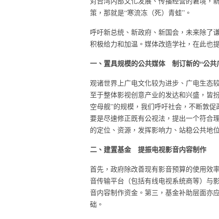
对台湾内部文化发展、传播经营的窘境，
策，那就是“寒流冻（死）青蛙”。
呼吁新总统、新政府、新国会，未来除了
积极给力和加温。媒体改造学社，在此也
一、置具规模的公共媒体 制订新的“公共
观诸世界上广电文化较为进步、广电生态
至于整体影视创意产业的发达和兴盛，皆扮
空母舰”的规模，我们呼吁社会，不断敦促
要是尽速修正既有公视法，提出一个符合
的定位、资源，发挥影响力、站稳公共地
二、建置基金 提振电视影音内容制作
首先，政府除改善现有影音预算的使用效
音传输平台（包括有线电视系统商等）与
音内容制作资金。第三，基金补助层面亦
础。