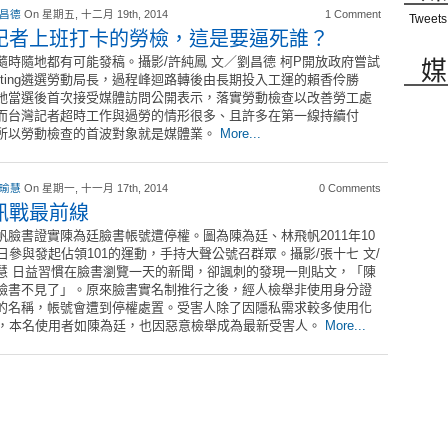
 昌德
On 星期五, 十二月 19th, 2014
1 Comment
Tweets
記者上班打卡的勞檢，這是要逼死誰？
媒
隨時隨地都有可能發稿。攝影/許純鳳 文／劉昌德 柯P開放政府嘗試
Voting遴選勞動局長，過程峰迴路轉後由長期投入工運的賴香伶勝
她當選後首次接受媒體訪問公開表示，落實勞動檢查以改善勞工處
而台灣記者超時工作與過勞的情形很多、且許多在第一線持續付
所以勞動檢查的首波對象就是媒體業。
More...
 瑜慧
On 星期一, 十一月 17th, 2014
0 Comments
訊戰最前線
帆臉書證實陳為廷臉書帳號遭停權。圖為陳為廷、林飛帆2011年10
5日參與發起佔領101的運動，手持大聲公號召群眾。攝影/張十七 文/
慧 日益習慣在臉書瀏覽一天的新聞，卻諷刺的發現一則貼文，「陳
臉書不見了」。原來臉書實名制推行之後，經人檢舉非使用身分證
的名稱，帳號會遭到停權處置。受害人除了因隱私需求較多使用化
外，本名使用者如陳為廷，也因惡意檢舉成為最新受害人。
More...