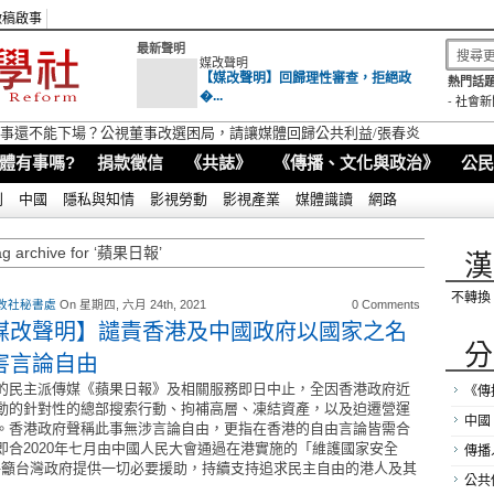
徵稿啟事
最新聲明
媒改聲明
【媒改聲明】回歸理性審查，拒絕政
熱門話題
�...
-
社會新
視董事還不能下場？公視董事改選困局，請讓媒體回歸公共利益/張春炎
體有事嗎?
捐款徵信
《共誌》
《傳播、文化與政治》
公民
別
中國
隱私與知情
影視勞動
影視產業
媒體識讀
網路
ag archive for ‘蘋果日報’
漢
不轉換
改社秘書處
On 星期四, 六月 24th, 2021
0 Comments
媒改聲明】譴責香港及中國政府以國家之名
分
害言論自由
的民主派傳媒《蘋果日報》及相關服務即日中止，全因香港政府近
《傳
動的針對性的總部搜索行動、拘補高層、凍結資產，以及迫遷營運
中國
。香港政府聲稱此事無涉言論自由，更指在香港的自由言論皆需合
即合2020年七月由中國人民大會通過在港實施的「維護國家安全
傳播
呼籲台灣政府提供一切必要援助，持續支持追求民主自由的港人及其
公共