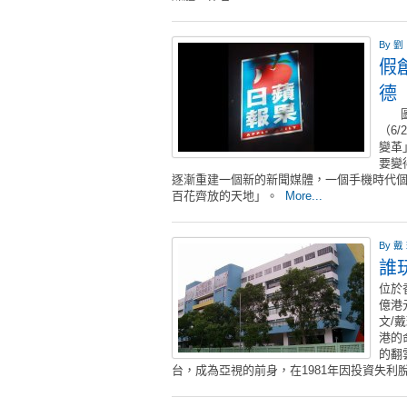
By
劉
假
德
圖／
（6
變革
要變
逐漸重建一個新的新聞媒體，一個手機時代
百花齊放的天地」。
More...
By
戴
誰
位於
億港
文/
港的
的翻
台，成為亞視的前身，在1981年因投資失利