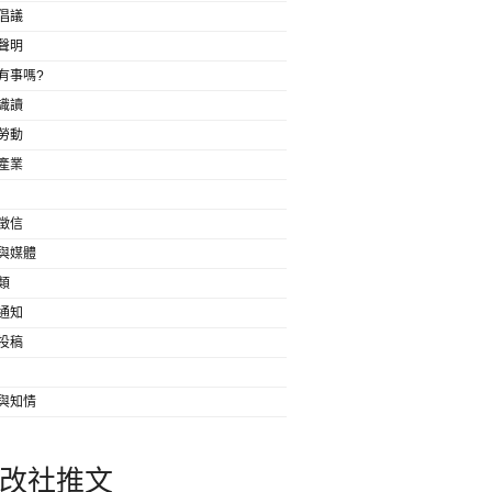
倡議
聲明
有事嗎?
識讀
勞動
產業
徵信
與媒體
類
通知
投稿
與知情
改社推文