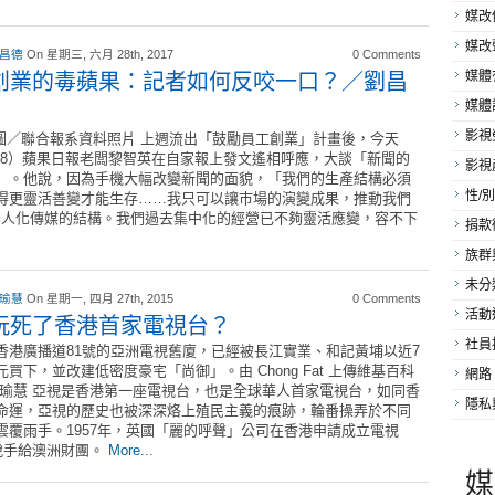
媒改
媒改
 昌德
On 星期三, 六月 28th, 2017
0 Comments
創業的毒蘋果：記者如何反咬一口？／劉昌
媒體
媒體
影視
聯合報系資料照片 上週流出「鼓勵員工創業」計畫後，今天
/28）蘋果日報老闆黎智英在自家報上發文遙相呼應，大談「新聞的
影視
」。他說，因為手機大幅改變新聞的面貌，「我們的生產結構必須
性/別
得更靈活善變才能生存……我只可以讓巿場的演變成果，推動我們
個人化傳媒的結構。我們過去集中化的經營已不夠靈活應變，容不下
捐款
族群
未分
 瑜慧
On 星期一, 四月 27th, 2015
0 Comments
活動
玩死了香港首家電視台？
社員
香港廣播道81號的亞洲電視舊廈，已經被長江實業、和記黃埔以近7
元買下，並改建低密度豪宅「尚御」。由 Chong Fat 上傳維基百科
網路
戴瑜慧 亞視是香港第一座電視台，也是全球華人首家電視台，如同香
隱私
命運，亞視的歷史也被深深烙上殖民主義的痕跡，輪番操弄於不同
雲覆雨手。1957年，英國「麗的呼聲」公司在香港申請成立電視
脫手給澳洲財團。
More...
媒