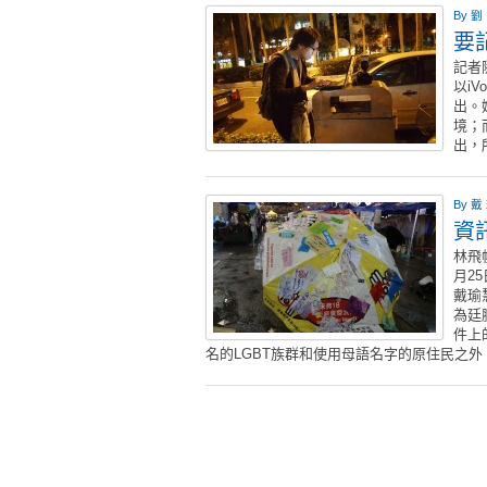
By
劉
要
記者
以i
出。
境；
出，
By
戴
資
林飛
月2
戴瑜
為廷
件上
名的LGBT族群和使用母語名字的原住民之