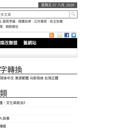
星期五 07 八月, 2026
:
服貿爭議
-
媒體自律
-
公共電視
-
民主危機
聞
-
捐款徵信
媒改聯盟
舊網站
字轉換
简体中文
港澳繁體
马新简体
台灣正體
類
播、文化與政治》
人與事
傳媒