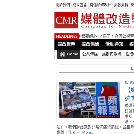
關於我們
成立宣言
寫信給媒改社
捐款支持
都要超過 12 局了，為何公
媒改聲明
媒改倡議
活動通知
媒
Home
公共傳媒
族群與媒體
性/
T
By
媒
【
迫
香港
日發
處所
法，
法」。我們對此感到非常沉痛與遺憾，並且
媒體工作者。
More...