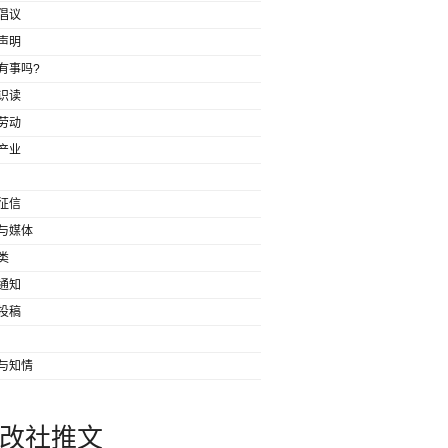
倡议
声明
有事吗?
识读
劳动
产业
征信
与媒体
类
通知
投稿
与知情
改社推文