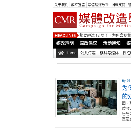
关于我们
成立宣言
写信给媒改社
捐款支持
都要超过 12 局了，为何公
媒改声明
媒改倡议
活动通知
媒
Home
公共传媒
族群与媒体
性/
By
刘
为
的
图／
质收
纷纷
直是