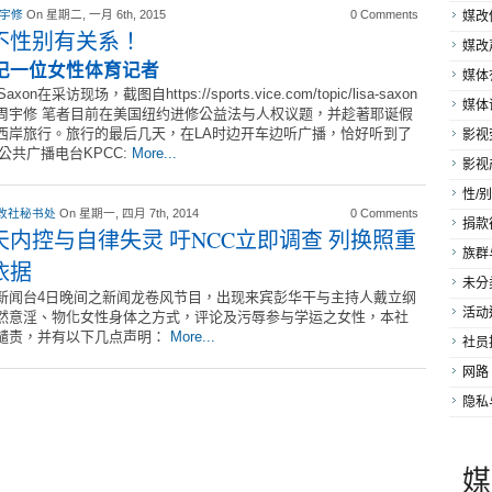
 宇修
On 星期二, 一月 6th, 2015
0 Comments
媒改
不性别有关系！
媒改
小记一位女性体育记者
媒体
 Saxon在采访现场，截图自https://sports.vice.com/topic/lisa-saxon
媒体
周宇修 笔者目前在美国纽约进修公益法与人权议题，并趁著耶诞假
西岸旅行。旅行的最后几天，在LA时边开车边听广播，恰好听到了
影视
的公共广播电台KPCC:
More...
影视
性/别
改社秘书处
On 星期一, 四月 7th, 2014
0 Comments
捐款
天内控与自律失灵 吁NCC立即调查 列换照重
族群
依据
未分
新闻台4日晚间之新闻龙卷风节目，出现来宾彭华干与主持人戴立纲
活动
然意淫、物化女性身体之方式，评论及污辱参与学运之女性，本社
谴责，并有以下几点声明：
More...
社员
网路
隐私
媒