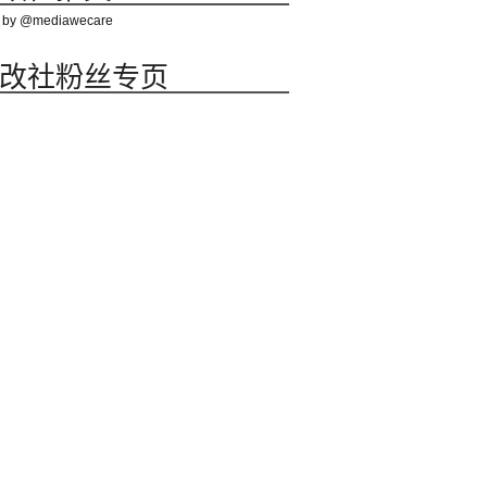
 by @mediawecare
改社粉丝专页