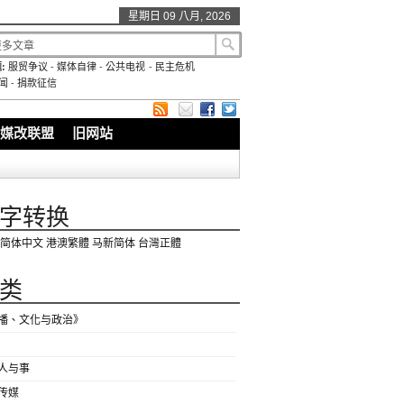
星期日 09 八月, 2026
:
服贸争议
-
媒体自律
-
公共电视
-
民主危机
闻
-
捐款征信
媒改联盟
旧网站
字转换
简体中文
港澳繁體
马新简体
台灣正體
类
播、文化与政治》
人与事
传媒