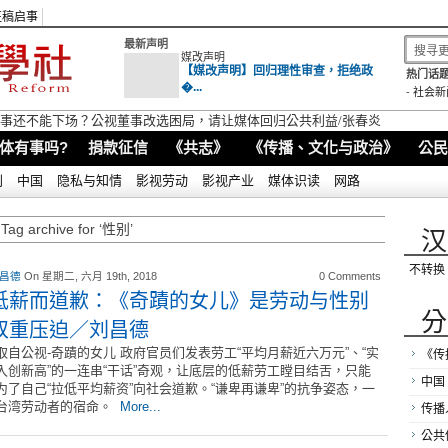
征稿启事
最新声明
媒改声明
【媒改声明】回归理性审查，拒绝政
热门话题
�...
-
社会新
视董事还不能下场？公视董事改选困局，请让媒体回归公共利益/张春炎
体有事吗?
捐款征信
《共志》
《传播、文化与政治》
公民
别
中国
隐私与知情
影视劳动
影视产业
媒体识读
网路
Tag archive for ‘性别’
汉
不转换
 昌德
On 星期二, 六月 19th, 2018
0 Comments
低薪而道歉：《奇蹟的女儿》是劳动与性别
分
双重压迫／刘昌德
取自公视-奇蹟的女儿 政府官员们发表劳工“平均月薪近六万元”、“实
《传
入创新高”的一连串“干话”奇观，让底层的低薪劳工瞠目结舌，只能
中国
为了自己“拉低平均薪资”向社会道歉。“谦卑再谦卑”的抗争姿态，一
台湾劳动者的宿命。
More...
传播
公共