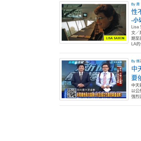
By
周
性
-
Lisa
文／
期至
LA
By
媒
中
要
中天
以公
强烈