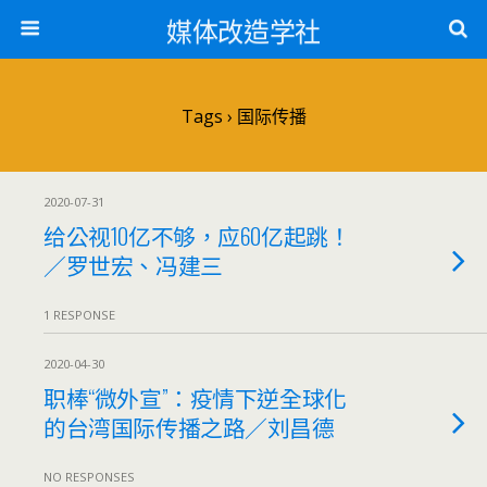
媒体改造学社
Tags › 国际传播
2020-07-31
给公视10亿不够，应60亿起跳！
／罗世宏、冯建三
1 RESPONSE
2020-04-30
职棒“微外宣”：疫情下逆全球化
的台湾国际传播之路／刘昌德
NO RESPONSES