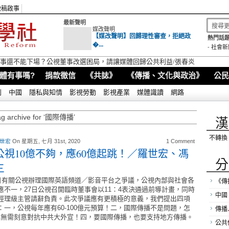
徵稿啟事
最新聲明
媒改聲明
【媒改聲明】回歸理性審查，拒絕政
熱門話題
�...
-
社會新
視董事還不能下場？公視董事改選困局，請讓媒體回歸公共利益/張春炎
體有事嗎?
捐款徵信
《共誌》
《傳播、文化與政治》
公民
別
中國
隱私與知情
影視勞動
影視產業
媒體識讀
網路
ag archive for ‘國際傳播’
漢
不轉換
 世宏
On 星期五, 七月 31st, 2020
1 Comment
公視10億不夠，應60億起跳！／羅世宏、馮
分
三
有關公視辦理國際英語頻道／影音平台之爭議，公視內部與社會各
《傳
應不一，27日公視召開臨時董事會以11：4表決通過前導計畫，同時
中國
經理級主管請辭負責。此次爭議應有更積極的意義，我們提出四項
：一，公視每年應有60-100億元預算！二，國際傳播不是問題，怎
傳播
也無需刻意對抗中共大外宣！四，要國際傳播，也要支持地方傳播。
公共