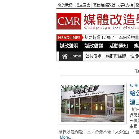
關於我們
成立宣言
寫信給媒改社
捐款支持
都要超過 12 局了，為何公
媒改聲明
媒改倡議
活動通知
媒
Home
公共傳媒
族群與媒體
性/
T
By
羅
給
建
近日
界反
三位
主張
麼做才是問題！三，台灣不做「大外宣」，
More...