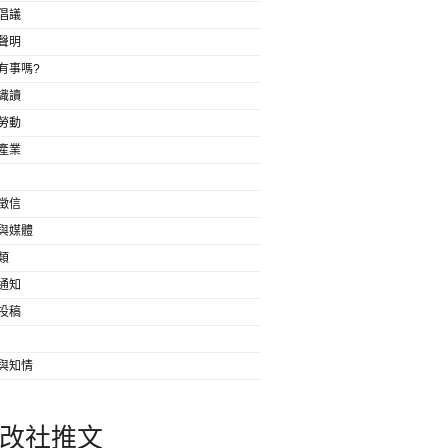
倡議
聲明
有事嗎?
識讀
勞動
產業
徵信
與媒體
類
通知
投稿
與知情
改社推文