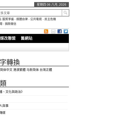
星期四 06 八月, 2026
:
服貿爭議
-
媒體自律
-
公共電視
-
民主危機
聞
-
捐款徵信
媒改聯盟
舊網站
字轉換
简体中文
港澳繁體
马新简体
台灣正體
類
播、文化與政治》
人與事
傳媒