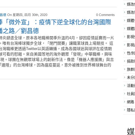
媒改
媒改
 昌德
On 星期四, 四月 30th, 2020
0 Comments
棒「微外宣」：疫情下逆全球化的台灣國際
媒體
播之路／劉昌德
媒體
影視
肺炎肆虐全球，原本各地職棒開季升溫的4月，卻因疫情延賽而一片
。唯有台灣棒球獨步全球，「閉門開賽」讓職業球員上場競技。 這
影視
台灣職棒更透過Twitter以英語轉播，成為各國球迷與球評在疫情期
性/別
球可看的慰藉。來自美國等地的海外觀眾「發現」中華職棒，興味
表現。球團在無觀眾球場上的創新作法，像是「機器人應援團」與吉
捐款
「邊陲」的台灣棒球，因為瘟疫蔓延，意外被推到世界棒球舞台的
族群
未分
活動
社員
網路
隱私
媒