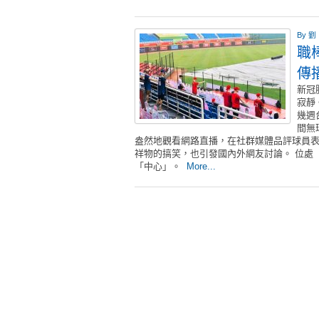
By
劉
職
傳
新冠
寂靜
幾週
間無
盎然地觀看網路直播，在社群媒體品評球員
祥物的搞笑，也引發國內外網友討論。 位處
「中心」。
More...