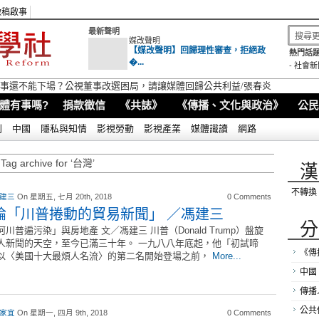
徵稿啟事
最新聲明
媒改聲明
【媒改聲明】回歸理性審查，拒絕政
熱門話題
�...
-
社會新
視董事還不能下場？公視董事改選困局，請讓媒體回歸公共利益/張春炎
體有事嗎?
捐款徵信
《共誌》
《傳播、文化與政治》
公民
別
中國
隱私與知情
影視勞動
影視產業
媒體識讀
網路
Tag archive for ‘台灣’
漢
不轉換
 建三
On 星期五, 七月 20th, 2018
0 Comments
論「川普捲動的貿易新聞」 ／馮建三
分
河川普遍污染」與房地產 文／馮建三 川普（Donald Trump）盤旋
人新聞的天空，至今已滿三十年。 一九八八年底起，他「初試啼
《傳
以〈美國十大最煩人名流〉的第二名開始登場之前，
More...
中國
傳播
公共
 家宜
On 星期一, 四月 9th, 2018
0 Comments