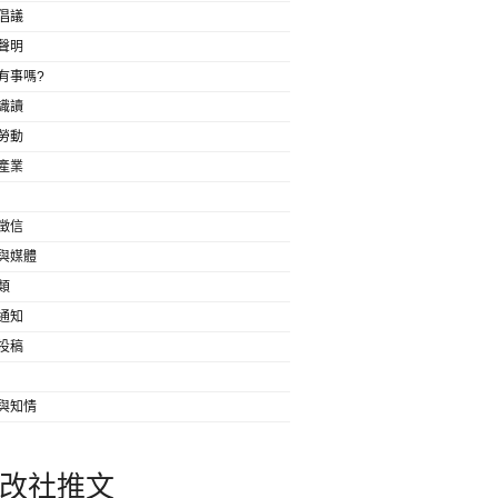
倡議
聲明
有事嗎?
識讀
勞動
產業
徵信
與媒體
類
通知
投稿
與知情
改社推文