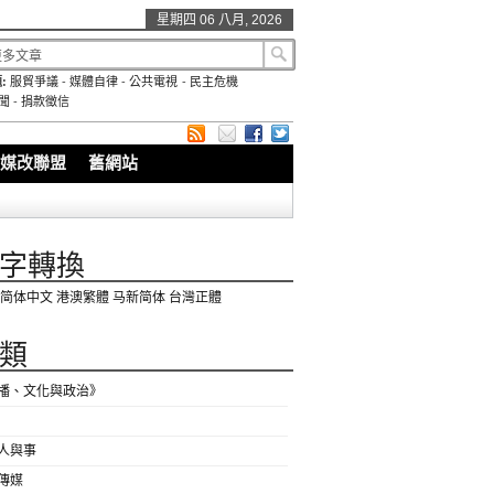
星期四 06 八月, 2026
:
服貿爭議
-
媒體自律
-
公共電視
-
民主危機
聞
-
捐款徵信
媒改聯盟
舊網站
字轉換
简体中文
港澳繁體
马新简体
台灣正體
類
播、文化與政治》
人與事
傳媒