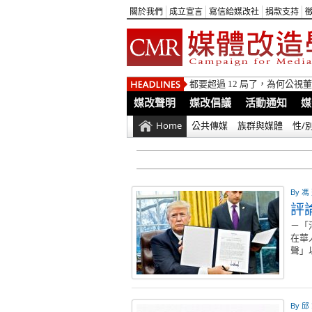
關於我們
成立宣言
寫信給媒改社
捐款支持
都要超過 12 局了，為何公
媒改聲明
媒改倡議
活動通知
媒
Home
公共傳媒
族群與媒體
性/
By
馮
評
－「
在華
聲」
By
邱