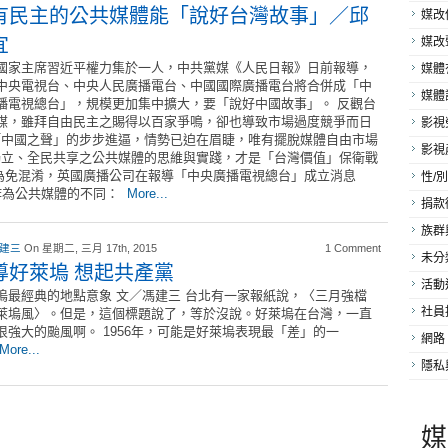
有民主的公共媒體能「說好台灣故事」／邱
媒改
宜
媒改
國家主席習近平權力集於一人，中共黨媒《人民日報》日前報導，
媒體
中央電視台、中央人民廣播電台、中國國際廣播電台將合併成「中
媒體
播電視總台」，規模更加集中擴大，要「說好中國故事」。 反觀台
媒，雖拜自由民主之賜得以百家爭鳴，卻也導致市場過度競爭而日
影視
「中國之聲」的步步進逼，情勢已迫在眉睫，唯有擺脫媒體自由市場
影視
獨立、全民共享之公共媒體的思維與實踐，才是「台灣價值」保衛戰
為免混淆，英國廣播公司在報導「中央廣播電視總台」成立消息
性/別
作為公共媒體的不同：
More...
捐款
族群
 建三
On 星期二, 三月 17th, 2015
1 Comment
未分
導好萊塢 想起共產黨
活動
塢最經典的地點意象 文／馮建三 台北有一家報紙說，〈三月強檔
社員
萊塢風〉。但是，這個標題說了，等於沒說。好萊塢在台灣，一直
很強大的颱風啊。 1956年，可能是好萊塢表現最「差」的一
網路
More...
隱私
媒