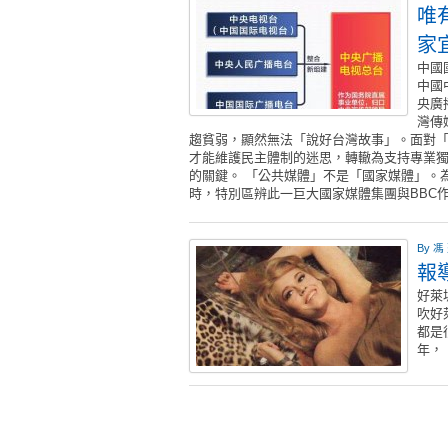
唯
家
中國
中國
央廣
灣傳
趨貧弱，顯然無法「說好台灣故事」。面對
才能維護民主體制的迷思，轉轍為支持專業
的關鍵。 「公共媒體」不是「國家媒體」。
時，特別區辨此一巨大國家媒體集團與BBC
By
馮
報
好萊
吹好
都是
年，