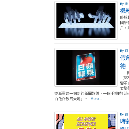
By
唐
機
終於
國語
戶，
By
劉
假
德
圖／
（6
變革
要變
逐漸重建一個新的新聞媒體，一個手機時代
百花齊放的天地」。
More...
By
劉
時