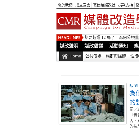
關於我們
成立宣言
寫信給媒改社
捐款支持
都要超過 12 局了，為何公
媒改聲明
媒改倡議
活動通知
媒
Home
公共傳媒
族群與媒體
性/
By
劉
為
的
圖／
「實
舌，
的抗