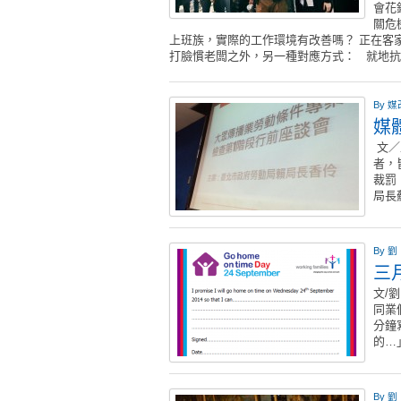
會花
關危
上班族，實際的工作環境有改善嗎？ 正在客
打臉慣老闆之外，另一種對應方式： 就地
By
媒
媒
文／
者，
裁罰
局長
By
劉
三
文/
同業
分鐘
的…
By
劉