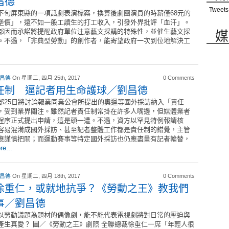
昌德
Tweets
下旬屏東縣的一項話劇表演標案，換算後劇團演員的時薪僅68元的
堡價」，遠不如一般工讀生的打工收入，引發外界批評「血汗」。
媒
部因而承諾將提醒政府單位注意藝文採購的特殊性，並催生藝文採
。不過，「非典型勞動」的創作者，能寄望政府一次到位地解決工
 昌德
On 星期二, 四月 25th, 2017
0 Comments
任制 逼記者用生命護球／劉昌德
部25日將討論報業同業公會所提出的奧運等國外採訪納入「責任
，受到業界關注。雖然記者責任制常掛在許多人嘴邊，但媒體業者
程序正式提出申請，這是頭一遭。不過，資方以罕見特例報請核
容易混淆成國外採訪、甚至記者整體工作都是責任制的錯覺，主管
應謹慎把關；而運動賽事等特定國外採訪也仍應盡量有記者輪替，
re...
 昌德
On 星期二, 四月 18th, 2017
0 Comments
徐重仁，或就地抗爭？《勞動之王》教我們
事／劉昌德
以勞動議題為題材的偶像劇，能不能代表電視劇將對日常的壓迫與
產生真愛？ 圖／《勞動之王》劇照 全聯總裁徐重仁一席「年輕人很