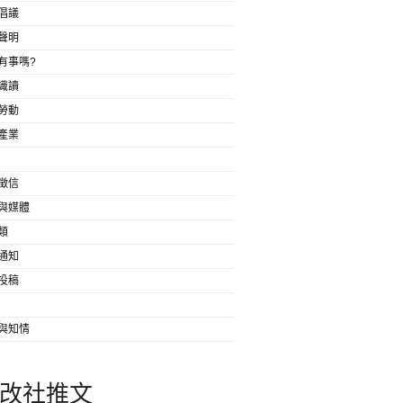
倡議
聲明
有事嗎?
識讀
勞動
產業
徵信
與媒體
類
通知
投稿
與知情
改社推文