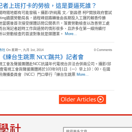
記者上班打卡的勞檢，這是要逼死誰？
隨時隨地都有可能發稿。攝影/許純鳳 文／劉昌德 柯P開放政府嘗試
Voting遴選勞動局長，過程峰迴路轉後由長期投入工運的賴香伶勝
她當選後首次接受媒體訪問公開表示，落實勞動檢查以改善勞工處
而台灣記者超時工作與過勞的情形很多、且許多在第一線持續付
所以勞動檢查的首波對象就是媒體業。
More...
改社
On 星期一, 九月 1st, 2014
0 Comments
01《練台生跳票 NCC踹共》記者會
視工會及聲援團體赴NCC抗議年代電視台非法合併兩公司。攝影/邱
 壹電視工會與聲援團體將於103年9月1日（一）早上10：00，在國
訊傳播委員會（NCC）門口舉行「練台生跳票
More...