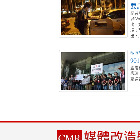
要
記者
以i
出。
境；
出，
By
媒
9
壹電
彥瑜
家通