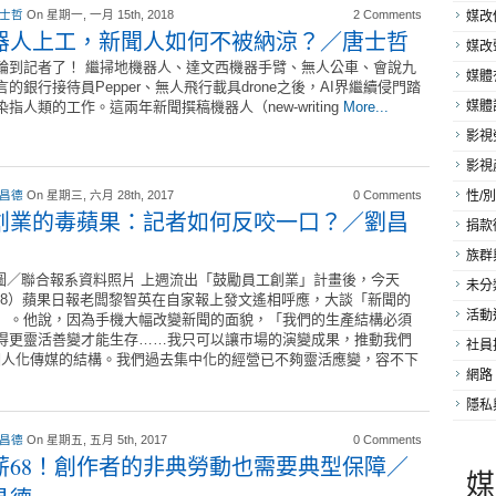
 士哲
On 星期一, 一月 15th, 2018
2 Comments
媒改
器人上工，新聞人如何不被納涼？／唐士哲
媒改
輪到記者了！ 繼掃地機器人、達文西機器手臂、無人公車、會說九
媒體
言的銀行接待員Pepper、無人飛行載具drone之後，AI界繼續侵門踏
染指人類的工作。這兩年新聞撰稿機器人（new-writing
More...
媒體
影視
影視
 昌德
On 星期三, 六月 28th, 2017
0 Comments
性/別
創業的毒蘋果：記者如何反咬一口？／劉昌
捐款
族群
聯合報系資料照片 上週流出「鼓勵員工創業」計畫後，今天
未分
/28）蘋果日報老闆黎智英在自家報上發文遙相呼應，大談「新聞的
活動
」。他說，因為手機大幅改變新聞的面貌，「我們的生產結構必須
得更靈活善變才能生存……我只可以讓巿場的演變成果，推動我們
社員
個人化傳媒的結構。我們過去集中化的經營已不夠靈活應變，容不下
網路
隱私
 昌德
On 星期五, 五月 5th, 2017
0 Comments
薪68！創作者的非典勞動也需要典型保障／
媒