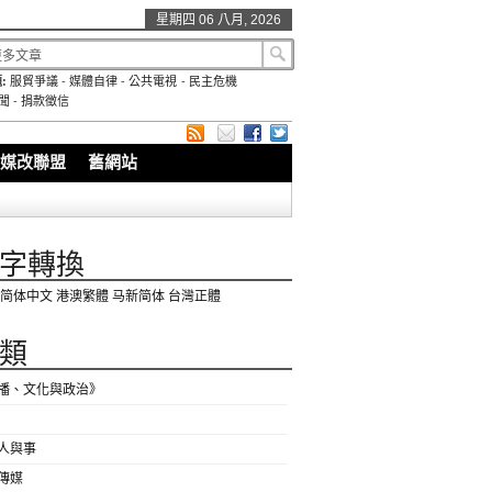
星期四 06 八月, 2026
:
服貿爭議
-
媒體自律
-
公共電視
-
民主危機
聞
-
捐款徵信
媒改聯盟
舊網站
字轉換
简体中文
港澳繁體
马新简体
台灣正體
類
播、文化與政治》
人與事
傳媒