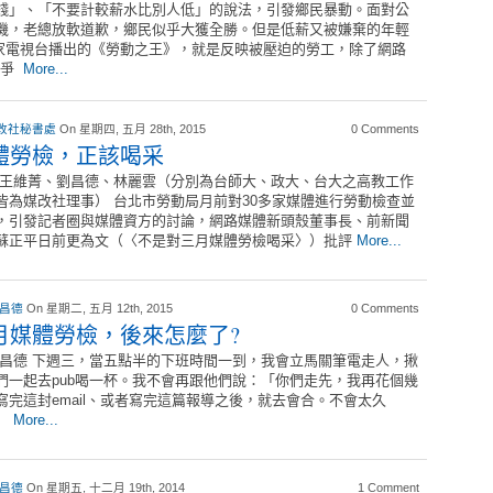
錢」、「不要計較薪水比別人低」的說法，引發鄉民暴動。面對公
機，老總放軟道歉，鄉民似乎大獲全勝。但是低薪又被嫌棄的年輕
家電視台播出的《勞動之王》，就是反映被壓迫的勞工，除了網路
抗爭
More...
改社秘書處
On 星期四, 五月 28th, 2015
0 Comments
體勞檢，正該喝采
王維菁、劉昌德、林麗雲（分別為台師大、政大、台大之高教工作
皆為媒改社理事） 台北市勞動局月前對30多家媒體進行勞動檢查並
，引發記者圈與媒體資方的討論，網路媒體新頭殼董事長、前新聞
蘇正平日前更為文（〈不是對三月媒體勞檢喝采〉）批評
More...
 昌德
On 星期二, 五月 12th, 2015
0 Comments
月媒體勞檢，後來怎麼了?
劉昌德 下週三，當五點半的下班時間一到，我會立馬關筆電走人，揪
們一起去pub喝一杯。我不會再跟他們說：「你們走先，我再花個幾
寫完這封email、或者寫完這篇報導之後，就去會合。不會太久
」
More...
 昌德
On 星期五, 十二月 19th, 2014
1 Comment