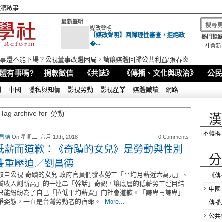
徵稿啟事
最新聲明
媒改聲明
【媒改聲明】回歸理性審查，拒絕政
熱門話題
�...
-
社會新
視董事還不能下場？公視董事改選困局，請讓媒體回歸公共利益/張春炎
體有事嗎?
捐款徵信
《共誌》
《傳播、文化與政治》
公民
別
中國
隱私與知情
影視勞動
影視產業
媒體識讀
網路
Tag archive for ‘勞動’
漢
不轉換
 昌德
On 星期二, 六月 19th, 2018
0 Comments
低薪而道歉：《奇蹟的女兒》是勞動與性別
分
雙重壓迫／劉昌德
取自公視-奇蹟的女兒 政府官員們發表勞工「平均月薪近六萬元」、
《傳
質收入創新高」的一連串「幹話」奇觀，讓底層的低薪勞工瞠目結
中國
只能紛紛為了自己「拉低平均薪資」向社會道歉。「謙卑再謙卑」
爭姿態，一直是台灣勞動者的宿命。
More...
傳播
公共