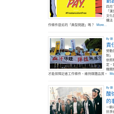
劉
四月
「漢
文化
購法
作條件惡劣的「典型問題」嗎？
More...
By
劉
責
勞動
制」
依照
定，
機關
才能保障記者工作條件、維持媒體品質。
Mo
By
劉
酸
的
一齣
抗爭