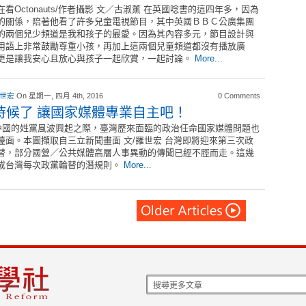
在看Octonauts/作者攝影 文／古淑薰 在英國唸書的這四年多，因為
的關係，陪著他看了許多兒童電視節目，其中英國ＢＢＣ公廣集團
的兩個兒少頻道是我和孩子的最愛。因為其內容多元，節目設計與
用語上非常鼓勵尊重小孩，再加上這兩個兒童頻道都沒有播放廣
更是讓我安心且放心與孩子一起欣賞，一起討論。
More...
 世宏
On 星期一, 四月 4th, 2016
0 Comments
時候了 讓國家媒體專業自主吧！
國的姓黨風波興起之際，臺灣歷來面臨的政治任命國家媒體問題也
檯面。本圖擷取自三立新聞畫面 文/羅世宏 台灣即將迎來第三次政
替，部分國營／公共媒體高層人事異動的傳聞已經不脛而走。這幾
成台灣每次政黨輪替的潛規則。
More...