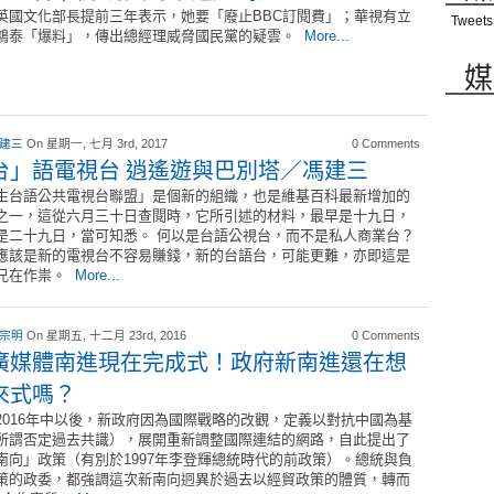
英國文化部長提前三年表示，她要「廢止BBC訂閱費」；華視有立
Tweets
鴻泰「爆料」，傳出總經理威脅國民黨的疑雲。
More...
媒
 建三
On 星期一, 七月 3rd, 2017
0 Comments
台」語電視台 逍遙遊與巴別塔／馮建三
生台語公共電視台聯盟」是個新的組織，也是維基百科最新增加的
之一，這從六月三十日查閱時，它所引述的材料，最早是十九日，
是二十九日，當可知悉。 何以是台語公視台，而不是私人商業台？
應該是新的電視台不容易賺錢，新的台語台，可能更難，亦即這是
兄在作祟。
More...
 宗明
On 星期五, 十二月 23rd, 2016
0 Comments
廣媒體南進現在完成式！政府新南進還在想
來式嗎？
16年中以後，新政府因為國際戰略的改觀，定義以對抗中國為基
所謂否定過去共識），展開重新調整國際連結的網路，自此提出了
南向」政策（有別於1997年李登輝總統時代的前政策）。總統與負
策的政委，都強調這次新南向迥異於過去以經貿政策的體質，轉而