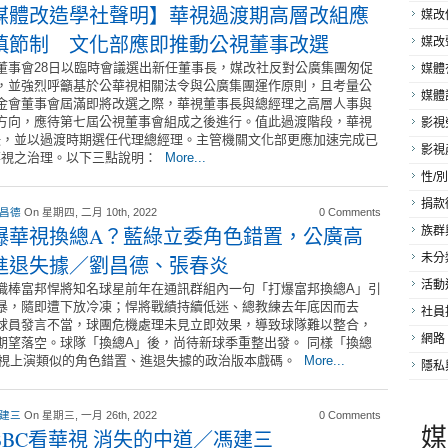
媒體改造學社聲明】華視過渡期高層改組應
媒改
慎節制 文化部應即推動公視董事改選
媒改
董事會28日以臨時會議選出新任董事長，媒改社反對公廣集團匆促
媒體
，並強烈呼籲基於公華視相關法令與公廣集團運作原則，且考量公
媒體
金會董事會屆滿即將改選之際，華視董事長與總經理之高層人事與
方向，應待第七屆公視董事會組成之後進行。值此過渡階段，華視
影視
決，並以過渡時期選任代理總經理。主管機關文化部更應加速完成已
影視
華視之治理。以下三點說明：
More...
性/別
捐款
 昌德
On 星期四, 二月 10th, 2022
0 Comments
爆華視換總A？藍綠立委角色錯置，公廣高
族群
未分
進退失據／劉昌德、張春炎
活動
職棒富邦悍將知名球星前年在通訊群組內一句「打爆富邦換總A」引
暴，隨即遭下放冷凍；悍將戰績持續低迷、總教練去年底因而去
社員
球員發言不當，球團危機處理未見立即效果，導致球隊難以整合，
網路
期望落空。球隊「換總A」後，尚待新球季重整出發。 同樣「換總
華視上演類似的角色錯置、進退失據的政治版本戲碼。
More...
隱私
 建三
On 星期三, 一月 26th, 2022
0 Comments
媒
BBC看華視 消失的中道／馮建三