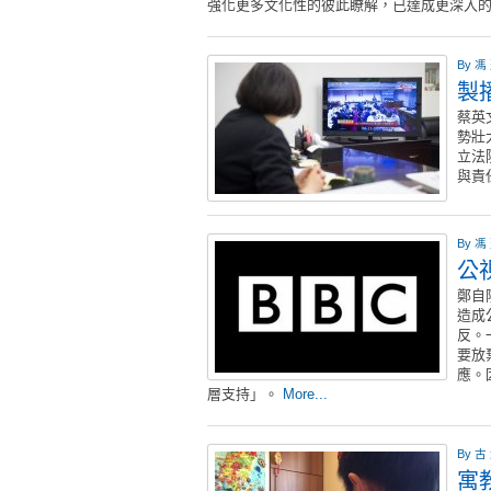
強化更多文化性的彼此瞭解，已達成更深入
By
馮
製
蔡英
勢壯
立法
與責
By
馮
公
鄭自
造成
反。
要放
應。
層支持」。
More...
By
古
寓