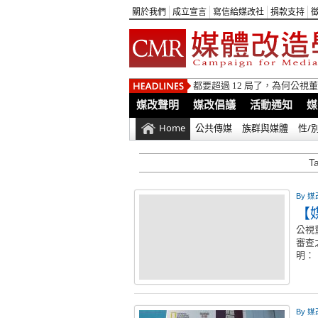
關於我們
成立宣言
寫信給媒改社
捐款支持
都要超過 12 局了，為何公
媒改聲明
媒改倡議
活動通知
媒
Home
公共傳媒
族群與媒體
性/
T
By
媒
【
公視
審查
明
By
媒