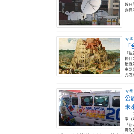
近日
委費
By
馮
「
「催
條目
最近
主要
孔方
By
程
公
未
20
準（
「新
責政