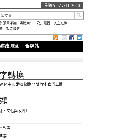
星期五 07 八月, 2026
:
服貿爭議
-
媒體自律
-
公共電視
-
民主危機
聞
-
捐款徵信
媒改聯盟
舊網站
字轉換
简体中文
港澳繁體
马新简体
台灣正體
類
播、文化與政治》
人與事
傳媒