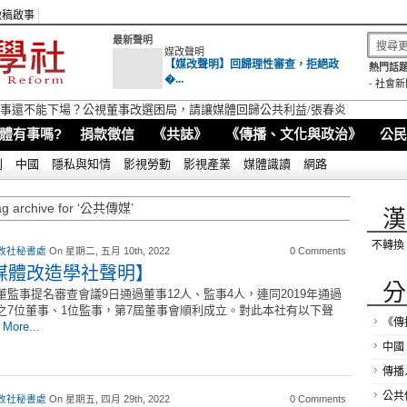
徵稿啟事
最新聲明
媒改聲明
【媒改聲明】回歸理性審查，拒絕政
熱門話題
�...
-
社會新
視董事還不能下場？公視董事改選困局，請讓媒體回歸公共利益/張春炎
體有事嗎?
捐款徵信
《共誌》
《傳播、文化與政治》
公民
別
中國
隱私與知情
影視勞動
影視產業
媒體識讀
網路
ag archive for ‘公共傳媒’
漢
不轉換
改社秘書處
On 星期二, 五月 10th, 2022
0 Comments
媒體改造學社聲明】
分
董監事提名審查會議9日通過董事12人、監事4人，連同2019年通過
之7位董事、1位監事，第7屆董事會順利成立。對此本社有以下聲
《傳
：
More...
中國
傳播
公共
改社秘書處
On 星期五, 四月 29th, 2022
0 Comments