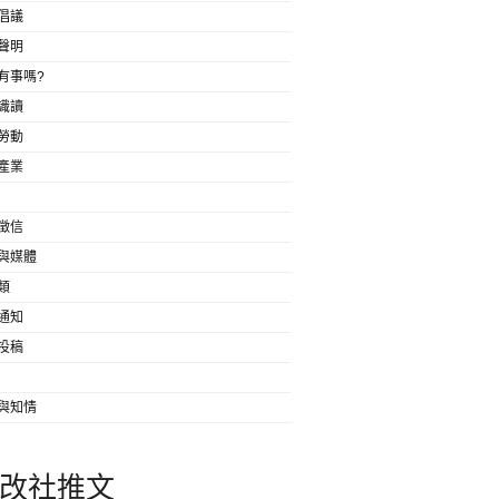
倡議
聲明
有事嗎?
識讀
勞動
產業
徵信
與媒體
類
通知
投稿
與知情
改社推文