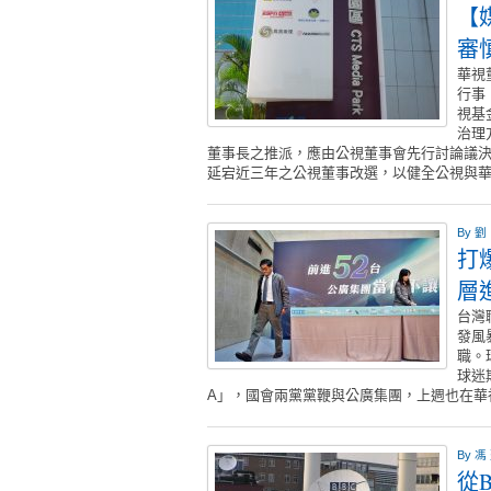
【
審
華視
行事
視基
治理
董事長之推派，應由公視董事會先行討論議
延宕近三年之公視董事改選，以健全公視與
By
劉
打
層
台灣
發風
職。
球迷
A」，國會兩黨黨鞭與公廣集團，上週也在
By
馮
從