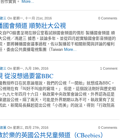
的合作實質。
More...
 建三
On 星期一, 十一月 21st, 2016
0 Comments
播國會頻道 順勢壯大公視
文自PO臉書呈現在辦公室看試辦國會頻道的情形 製播國會頻道 順
大公視／馮建三 據悉，談論多年、並從四月起實驗國會影音頻道的
院，要將轉播國會議事過程，佐以製播若干相關新聞與評論的權利
任，委由公共廣播電視集團（Taiwan
More...
 建三
On 星期一, 九月 19th, 2016
1 Comment
視 從沒想過要當BBC
隆教授昨日在民意論壇說，我們的公視「一開始」就想成為BBC，
公視現在有「叫好不叫座的窘境。」 但是，這個說法剛好與歷史相
一九九七年四月十六日，執政黨中央政策會論公視，外界認為這是
棄建設公視。隔了兩天，可能是外界期期以為不可，執政黨有了反
因此，新聞局長蘇起提出公視「小而美」的說法，得到「行政院高
 淑薰
On 星期三, 四月 27th, 2016
0 Comments
教於樂的英國公共兒童頻道（CBeebies）