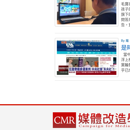
毛寶
孩子
旗下
問答
告，
By
羅
是
當中
浮上
黨輪
乎已