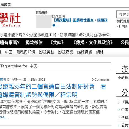
徵稿啟事
最新聲明
媒改聲明
【媒改聲明】回歸理性審查，拒絕政
熱門話題
�...
-
社會新
視董事還不能下場？公視董事改選困局，請讓媒體回歸公共利益/張春炎
體有事嗎?
捐款徵信
《共誌》
《傳播、文化與政治》
公民
別
中國
隱私與知情
影視勞動
影視產業
媒體識讀
網絡
Tag archive for ‘中天’
漢
不轉換
 宗明
On 星期一, 三月 15th, 2021
0 Comments
後距離35年的二個言論自由法制研討會 看
分
灣媒體管制趨勢與侷限／程宗明
21 年初這個寒冬，瀰漫輻射冷卻的空氣，與 35 年前一樣，同樣的台
《傳
學首府校園，展開了一個同樣針對時論與理論的研討會，訴說言論
中國
這個世紀纏鬥的權利論題。今昔對比，在這個台灣現代國家僅
re...
傳播
公共