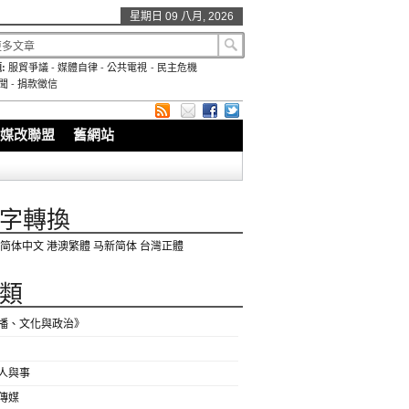
星期日 09 八月, 2026
:
服貿爭議
-
媒體自律
-
公共電視
-
民主危機
聞
-
捐款徵信
媒改聯盟
舊網站
字轉換
简体中文
港澳繁體
马新简体
台灣正體
類
播、文化與政治》
人與事
傳媒