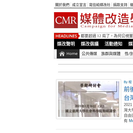
關於我們
成立宣言
寫信給媒改社
捐款支持
都要超過 12 局了，為何公
媒改聲明
媒改倡議
活動通知
媒
Home
公共傳媒
族群與媒體
性/
By
程
前
台
20
灣大
自由
有
Mo