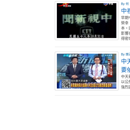
By
何
中
早期
榮幸
本。
影響
得密
By
媒
中
要
中天
以公
強烈