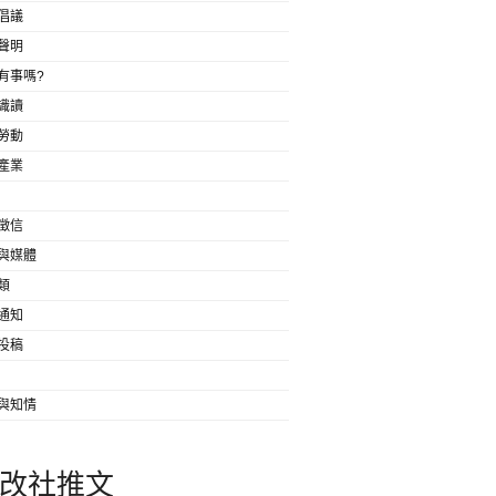
倡議
聲明
有事嗎?
識讀
勞動
產業
徵信
與媒體
類
通知
投稿
與知情
改社推文