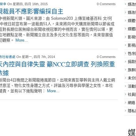
 榮幸
On 星期四, 四月 16th, 2015
0 Comments
媒改
視裁員不應影響編採自主
媒改
中視新聞片頭。圖片來源：由 Solomon203 上傳至維基百科 文/何
媒體
 中視日前宣布第一波裁員51人，未來將向中天購買新聞帶以節省成
這對長期位居無線台新聞收視冠軍的中視而言，實在情何以堪，更
媒體
在地觀點呈現、新聞獨立自主及多元文化生態等面向，未來發展值
影視
切觀察。
More...
影視
性/別
改社秘書處
On 星期一, 四月 7th, 2014
0 Comments
捐款
天內控與自律失靈 籲NCC立即調查 列換照重
族群
依據
未分
新聞台4日晚間之新聞龍捲風節目，出現來賓彭華幹與主持人戴立綱
然意淫、物化女性身體之方式，評論及污辱參與學運之女性，本社
活動
譴責，並有以下幾點聲明：
More...
社員
網絡
隱私
媒