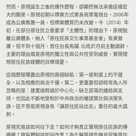
然而，原視誕生之後的運作歷程，卻顯然無法承擔這樣宏
大的願景。原視初期以標案方式寄身商業電視台，2006年
成為公廣集團一員，但標案體質仍未改變。今（2014）年
初，在部分原住民立委要求「主體性」的理由下，原視脫
離公廣體系，納入「原住民族文化事業基金會」負責營
運。但不到十個月，首任台長馬躍. 比吼於月前主動請辭，
主要的理由還是原視的獨立性與公共性受到威脅，實現理
想原住民族媒體的目標堪憂。
這個歷程曝露出原視的兩個缺陷：第一是制度上的不健
全，以及相應的政治干擾。第二，更重要但卻經常為人所
忽略的是：建置過程過於中心化，缺乏部落的連結與支
持，也因此不斷地受制於中央政治的權謀算計與決策失
誤。這不啻是原視身負「讓原住民站出去」重任的最大諷
刺。
原視究竟該如何往下走？如何才夠真正實現原住民族的傳
播權？現有體制該如何改革？為化解原視危機並促進原住