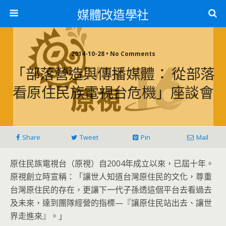
媒體改造學社
2014-10-28 • No Comments
「部落營造與傳播媒體： 從部落
看原住民族電視台危機」座談會
Share
Tweet
Pin
Mail
原住民族電視台（原視）自2004年成立以來，已屆十年。
原視創立時宣稱：「讓世人知道台灣原住民的文化，
尊重
台灣原住民的存在，
更讓下一代子孫透這個平台去看過去
及未來，達到團隊經營的指標—
『讓原住民站出去、讓世
界走進來』。」