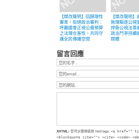
【媒改聲明】回歸理性
【媒改聲明】
審查，拒絕政治審判：
無理驅逐公視
呼籲國會正視公廣預算
捍衛公視法尊
之法理合憲性，共同守
政治鬥爭持續
護全民傳播空間
媒體
留言回應
XHTML:
您可以使用這些 html tags:
<a href="" ti
<blockquote cite=""> <cite> <code> <de