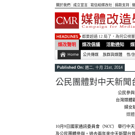
關於我們
成立宣言
寫信給媒改社
捐款支持
都要超過 12 局了，為何公
媒改聲明
媒改倡議
活動通知
媒
Home
公共傳媒
族群與媒體
性/
Published On:
週二, 十月 21st, 2014
公民團體對中天新聞
公民參與
台灣媒體
婦女
媒體
10月9日國家通訊委員會（NCC） 舉行
及公民團體參與。過去兩年來中天新聞台