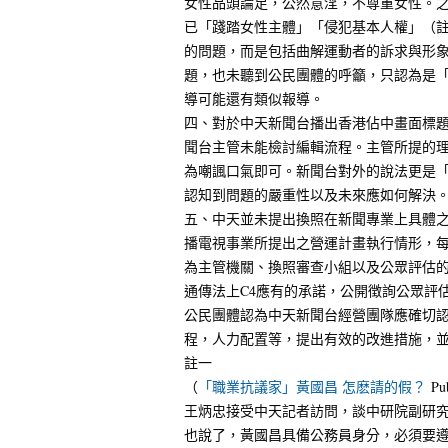
女性品頭論足，公然意淫，不尊重女性。
已「踐踏女性主體」「侵犯基本人權」（
的問題，而是包括曲解運動者的訴求與形
題，也未聽到公民團體的呼籲，只認為是
導可能還有類似報導。
四、對於中天新聞台播出香港佔中畫面標題
聞台主管未能檢討編輯流程。主管所提的
為嘲諷口氣即可。新聞台對外的說法更是
認知到問題的嚴重性以及未來應如何解決
五、中天並未提出換照在新聞專業上具體
播電視事業所提出之營運計畫執行情形，
為主管機關、換照審查小組以及公眾評估的依
通傳法上C4應有的承諾，公開徴詢公眾評
公民團體認為中天新聞台經營團隊應確切
程，人力配置等，提出有效的改進措施，
註一
（
「職業抗議家」黃國昌 怎麽請的假？
Pub
王炳忠接受中天記者訪問，談中研院副研究
也說了，黃國昌具備公務員身分，必須要遵