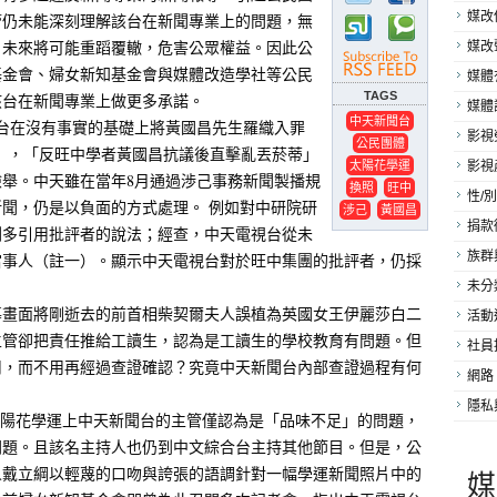
媒改
管仍未能深刻理解該台在新聞專業上的問題，無
，未來將可能重蹈覆轍，危害公眾權益。
因此公
媒改
基金會、婦女新知基金會與媒體改造學社等公民
媒體
TAGS
該台在新聞專業上做更多承諾。
媒體
中天新聞台
視台在沒有事實的基礎上將黃國昌先生羅織入罪
影視
公民團體
」，「反旺中學者黃國昌抗議後直擊亂丟菸蒂」
太陽花學運
影視
檢舉。中天雖在當年8月通過渉己事務新聞製播規
換照
旺中
性/別
聞，仍是以負面的方式處理。 例如對中研院研
涉己
黃國昌
捐款
聞多引用批評者的說法；經查，中天電視台從未
族群
當事人（註一）。顯示中天電視台對於旺中集團的批評者，仍採
未分
報導畫面將剛逝去的前首相柴契爾夫人誤植為英國女王伊麗莎白二
活動
主管卻把責任推給工讀生，認為是工讀生的學校教育有問題。但
社員
用，而不用再經過查證確認？究竟中天新聞台內部查證過程有何
網路
隱私
黃太陽花學運上中天新聞台的主管僅認為是「品味不足」的問題，
問題。且該名主持人也仍到中文綜合台主持其他節目。但是，公
人戴立綱以輕蔑的口吻與誇張的語調針對一幅學運新聞照片中的
媒