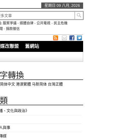
星期日 09 八月, 2026
:
服貿爭議
-
媒體自律
-
公共電視
-
民主危機
聞
-
捐款徵信
媒改聯盟
舊網站
字轉換
简体中文
港澳繁體
马新简体
台灣正體
類
播、文化與政治》
人與事
傳媒