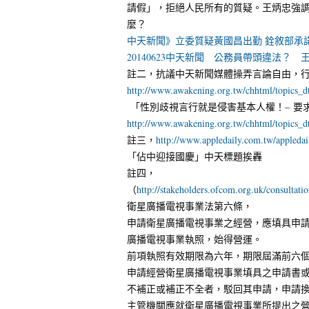
請假」，拒絕人民所有的質疑。王炳忠強調
麼？
中天新聞》立委質疑黃國昌出勤 銓敘部承
20140623中天新聞 公務員帶頭違法？
註二，
抗議中天新聞媒體操弄言論自由，行
http://www.awakening.org.tw/chhtml/topics_
「性別歧視言行就是侵害基本人權！– 要
http://www.awakening.org.tw/chhtml/topics_
註三，
http://www.appledaily.com.tw/appledai
「佔中迎接國慶」中天標題挨轟
註四，
（
http://stakeholders.ofcom.org.uk/consultati
衛星廣播電視事業法第六條，
申請衛星廣播電視事業之經營，應填具申
廣播電視事業執照，始得營運。
前項執照有效期限為六年，期限屆滿前六
申請經營衛星廣播電視事業填具之申請書
不補正或補正不全者，駁回其申請，申請
主管機關應就衛星廣播電視事業所提出之