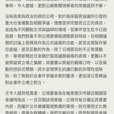
事例，令人遺憾，更對公廣集團領導者的思維感到不解。
沒有商業與政治包袱的公視，對於兩岸服貿協議所引發的
重大社會運動及相關爭議，理應提供完整而公正的資訊，
並成為不同觀點交流與論辯的場域，但事件發生迄今已逾
兩週，我們既看不到公視更積極調整節目時段，在相關議
題的討論上發揮其作為公共論壇的功能，甚至出現製作單
位退縮，甚至反動的作為。除了公視節目的不正常異動
外，華視新聞近日來關於服貿議題報導的表現，更難以不
被質疑其立場之偏頗；其屢屢以質疑的報導口吻，以及聳
動的控訴式標題，誇大呈現學生抗議行動的非理性或無
知，除了無助於此事件爭議本質的釐清，更加深公眾輿論
對此事件立場之對立。
尤令人感到怪異者，公視董事長在報章撰文呼籲召開國是
會議時指出，一旦召開該項會議，公視可每日播出其重要
內容，而屬於公共廣播電視集團的華視，則可運用文化教
育頻道，盡量全程轉播。我們不解的是，既然對國是會議