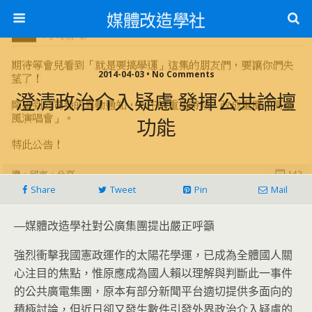
媒體改造學社
2014-04-03 • No Comments
澄清政治介入疑慮 發揮公共論壇
功能
Share
Tweet
Pin
Mail
―媒體改造學社對公廣集團提出嚴正呼籲
強烈衝擊我國憲政運作的太陽花學運，已成為全體國人關
心注目的焦點，惟原應成為國人賴以理解與判斷此一事件
的公共廣電集團，原本有部分新聞平台適切提供多面向的
積極討論，但近日卻又發生數件引發外界政治介入疑慮的