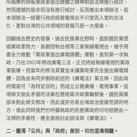
所揭櫫的捍衛黨政軍退出媒體之精神對該法條進行檢討，
然而遺憾的是非但沒有進行檢討，反而推出本項辦法，若
本項辦法一經實行政府經營電視台不只堂而入室的合法
化，更對台灣的公共領域的發展乃是一大傷害。
回顧過去歷史的發展，過去民進黨在野時，面對國民黨透
過黨政軍勢力，長期控制台視等三家無線電視台，幾乎用
盡全力推動「黨政軍退出廣電媒體」運動，直到第一次執
政，乃在2003年修改廣電三法，正式終結無線電視的黨政
軍股權。但當年的修法其實並未讓黨政軍完全退出廣電媒
體，因為並未同步刪除前述的《廣電法》第五條，因此政
府還是可「為特定目的」而成立公營廣播、電視事業。這
項條文彼此矛盾的法案在歷經兩次政黨輪替後，國民兩黨
卻未對此條文修改，而此或許亦是台灣政治發展荒謬的地
方，值此同時我們也呼籲執政的民進黨政府切勿迴避此一
法規的矛盾性，應全面檢討此辦法與《廣電法》。
二、釐清「公共」與「政府」差別，切勿混淆視聽。