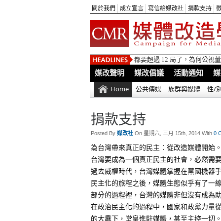
關於我們
成立宣言
寫信給媒改社
捐款支持
都要超過 12 局了，為何公
媒改聲明
媒改倡議
活動通知
媒
Home
公共傳媒
族群與媒體
性/
捐款支持
Posted By
媒改社
On 星期六, 三月 15th, 2014 With
0 
為台灣帶來真正的民主：從改造媒體開始
台灣要成為一個真正民主的社會，必然需
過去威權時代，台灣媒體掌握在黨國機器手
民主化的旅程之後，媒體生態似乎有了一
部分的過程裡，台灣的媒體非但沒有成為
在政治民主化的過程中，國家和政黨力量
的大纛下，堂皇進駐媒體，甚至主控一切