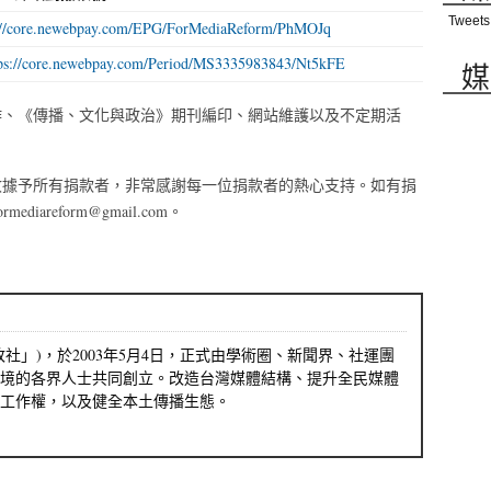
Tweets
://core.newebpay.com/EPG/ForMediaReform/PhMOJq
tps://core.newebpay.com/Period/MS3335983843/Nt5kFE
媒
作、《傳播、文化與政治》期刊編印、網站維護以及不定期活
收據予所有捐款者，非常感謝每一位捐款者的熱心支持。如有捐
areform@gmail.com。
社」)，於2003年5月4日，正式由學術圈、新聞界、社運團
境的各界人士共同創立。改造台灣媒體結構、提升全民媒體
工作權，以及健全本土傳播生態。