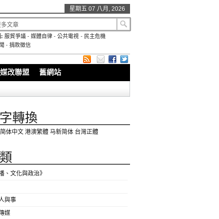
星期五 07 八月, 2026
:
服貿爭議
-
媒體自律
-
公共電視
-
民主危機
聞
-
捐款徵信
媒改聯盟
舊網站
字轉換
简体中文
港澳繁體
马新简体
台灣正體
類
播、文化與政治》
人與事
傳媒