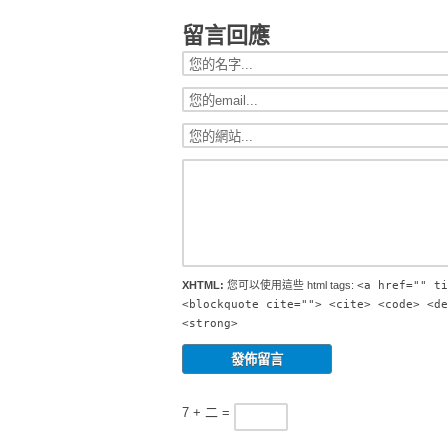
留言回應
XHTML:
您可以使用這些 html tags:
<a href="" ti
<blockquote cite=""> <cite> <code> <de
<strong>
7 + 二 =