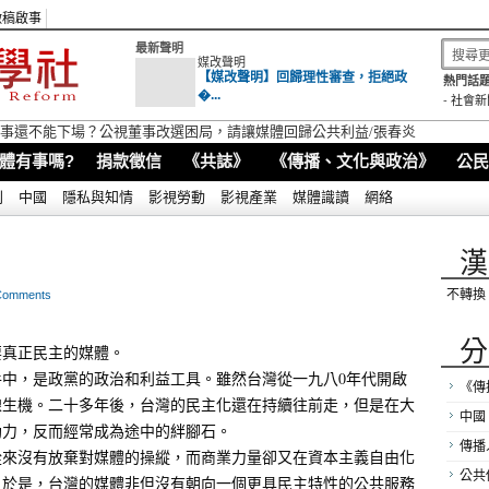
徵稿啟事
最新聲明
媒改聲明
【媒改聲明】回歸理性審查，拒絕政
熱門話題
�...
-
社會新
視董事還不能下場？公視董事改選困局，請讓媒體回歸公共利益/張春炎
體有事嗎?
捐款徵信
《共誌》
《傳播、文化與政治》
公民
別
中國
隱私與知情
影視勞動
影視產業
媒體識讀
網絡
漢
不轉換
Comments
。
分
要真正民主的媒體。
中，是政黨的政治和利益工具。雖然台灣從一九八0年代開啟
《傳
線生機。二十多年後，台灣的民主化還在持續往前走，但是在大
中國
助力，反而經常成為途中的絆腳石。
傳播
從來沒有放棄對媒體的操縱，而商業力量卻又在資本主義自由化
公共
。於是，台灣的媒體非但沒有朝向一個更具民主特性的公共服務