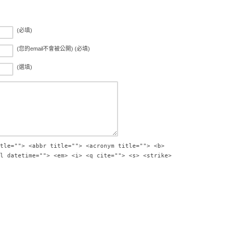
(必填)
(您的email不會被公開) (必填)
(選填)
tle=""> <abbr title=""> <acronym title=""> <b>
l datetime=""> <em> <i> <q cite=""> <s> <strike>