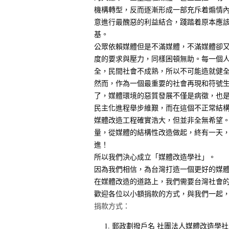
機構轉型，反而逐漸形成一部充斥着煽情
意進行最醜惡的利益結合，踐踏着原本應
基。
公眾依賴媒體但是不滿媒體，不滿媒體卻
度的要求與壓力，同樣困頓無助。每一個
全，民間社會不成熟，所以不可能造就健
然而，作為一個最重要的社會再現和符號
了，媒體環境的惡質發展不僅是病徵，也
民主化進程舉步維艱，而在這個不正常結
媒體改造工程確實浩大，但並非全無希望
量，從媒體的結構性改造做起，終有一天
進！
所以我們決心成立「媒體改造學社」。
因為我們相信，為台灣打造一個更好的媒
在媒體改造的道路上，我們需要台灣社會
歡迎各位以小額捐款的方式，與我們一起
捐款方式：
郵政劃撥戶名 社團法人媒體改造學社 郵