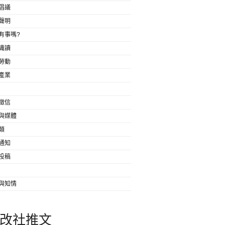
倡議
聲明
有事嗎?
識讀
勞動
產業
徵信
與媒體
類
通知
投稿
與知情
改社推文