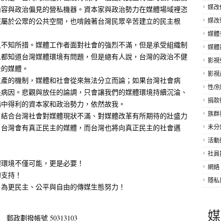
媒改
內容與政治偏見的營私機器。資本家與政治勢力在媒體場域裡恣
該屬於公眾的公共空間，也啃蝕著台灣民眾辛苦建立的民主根
媒改
媒體
又不知所措。媒體工作者面對社會的強烈不滿，但是承受組織制
媒體
人都知道台灣媒體環境有問題，但是總有人說，台灣的政治不健
影視
全的媒體。
影視
生產的機制，媒體和社會從來無法分立而論；如果台灣社會病
性/別
是病因。悲觀與放任的論調，只會讓我們的媒體環境持續沉淪、
捐款
構中得利的資本家和政治勢力，依然故我。
族群
。結合台灣社會對媒體現狀不滿、對媒體改革有所期待的壯盛力
，台灣會有真正民主的媒體，而台灣也將向真正民主的社會邁
未分
活動
社員
體環境不僅可能，更是必要！
網絡
的支持！
隱私
，為更民主、公平與自由的傳媒生態努力！
媒
政劃撥帳號 50313103