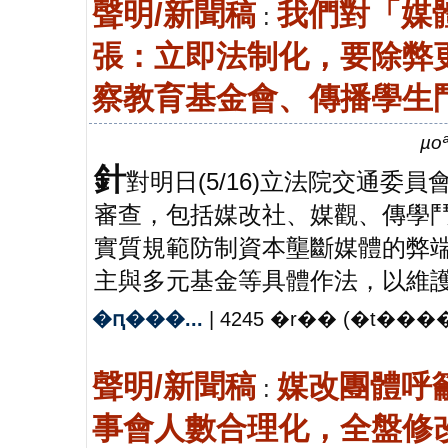
聲明/新聞稿
我們對「媒
:
張：立即法制化，要除弊更
察教育基金會、傳播學生鬥陣 2
µoª
針
對明日(5/16)立法院交通
審查，包括媒改社、媒觀、傳學
實質規範防制資本壟斷媒體的弊
主與多元基金等具體作法，以維
�ԥ���...
| 4245 �r�� (�t����
聲明/新聞稿
媒改團體呼
:
事會人數合理化，全盤修