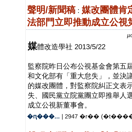
聲明/新聞稿
媒改團體肯
:
法部門立即推動成立公視
µo
媒
體改造學社 2013/5/22
監察院昨日公布公視基金會第五
和文化部有「重大怠失」，並決
的媒改團體，對監察院糾正文表
失、國民黨立院黨團立即推舉人
成立公視新董事會。
�ԥ���...
| 2947 �r�� (�t����