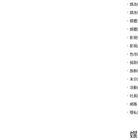
媒改
媒改
媒體
媒體
影視
影視
性/別
捐款
族群
未分
活動
社員
網路
隱私
媒