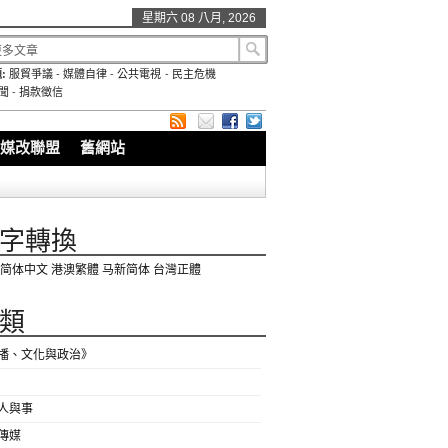
星期六 08 八月, 2026
:
服貿爭議
-
媒體自律
-
公共電視
-
民主危機
聞
-
捐款徵信
媒改聯盟
舊網站
字轉換
简体中文
港澳繁體
马新简体
台灣正體
類
播、文化與政治》
人與事
傳媒