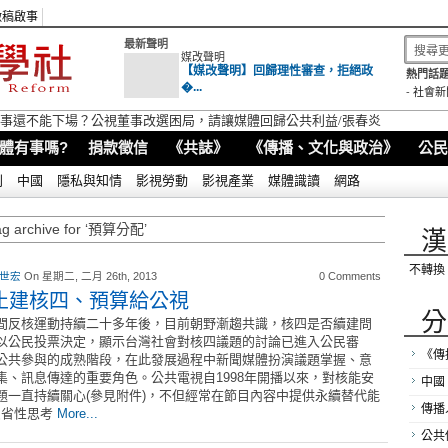
徵稿啟事
最新聲明
媒改聲明
【媒改聲明】回歸理性審查，拒絕政
熱門話題
�...
-
社會新
視董事還不能下場？公視董事改選困局，請讓媒體回歸公共利益/張春炎
體有事嗎?
捐款徵信
《共誌》
《傳播、文化與政治》
公民
別
中國
隱私與知情
影視勞動
影視產業
媒體識讀
網路
ag archive for ‘預算分配’
漢
不轉換
 世宏
On 星期二, 二月 26th, 2013
0 Comments
止建核四、預算給公視
分
間反核運動持續二十多年後，目前朝野漸趨共識，核四是否續建問
以公民投票決定，顯示台灣社會對核四議題的討論已進入公民審
《傳
公共參與的成熟階段，在此發展過程中新聞媒體扮演議題掌握、意
集、訊息傳達的重要角色。公共電視自1998年開播以來，對核能安
中國
題一直持續關心(參見附件)，不但經常在節目內容中提供永續替代能
傳播
反省性思考
More...
公共