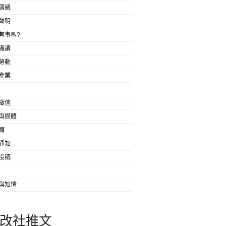
倡議
聲明
有事嗎?
識讀
勞動
產業
徵信
與媒體
類
通知
投稿
與知情
改社推文