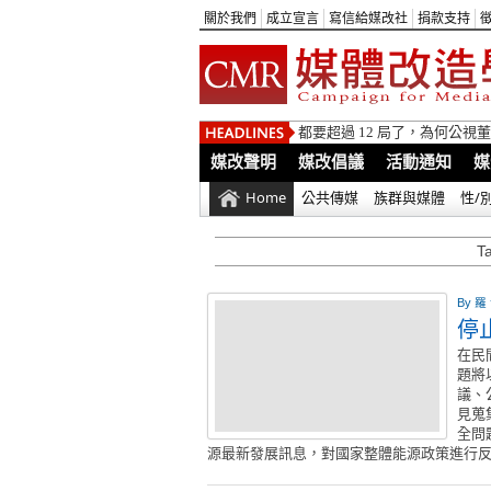
關於我們
成立宣言
寫信給媒改社
捐款支持
都要超過 12 局了，為何公
媒改聲明
媒改倡議
活動通知
媒
Home
公共傳媒
族群與媒體
性/
T
By
羅
停
在民
題將
議、
見蒐
全問
源最新發展訊息，對國家整體能源政策進行