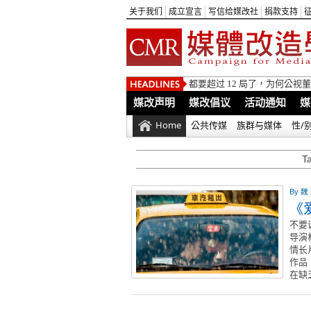
关于我们
成立宣言
写信给媒改社
捐款支持
都要超过 12 局了，为何公
媒改声明
媒改倡议
活动通知
媒
Home
公共传媒
族群与媒体
性/
T
By
魏
《
不要
导演
情长
作品
在缺