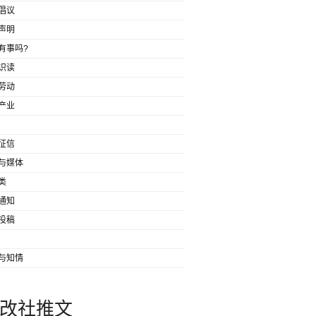
倡议
声明
有事吗?
识读
劳动
产业
征信
与媒体
类
通知
投稿
与知情
改社推文