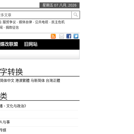
星期五 07 八月, 2026
:
服贸争议
-
媒体自律
-
公共电视
-
民主危机
闻
-
捐款征信
媒改联盟
旧网站
字转换
简体中文
港澳繁體
马新简体
台灣正體
类
播、文化与政治》
人与事
传媒