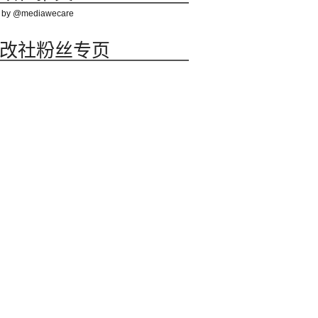
 by @mediawecare
改社粉丝专页