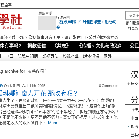
征稿启事
最新声明
媒改声明
【媒改声明】回归理性审查，拒绝政
热门话题
�...
-
社会新
视董事还不能下场？公视董事改选困局，请让媒体回归公共利益/张春炎
体有事吗?
捐款征信
《共志》
《传播、文化与政治》
公民
别
中国
隐私与知情
影视劳动
影视产业
媒体识读
网路
ag archive for ‘萤幕配额’
汉
不转换
 玓
On 星期四, 六月 11th, 2015
0 Comments
爱琳娜》奋力开花 那政府呢？
分
说人生了，再废的政府，是不是也要奋力开出一朵花？！ 文/魏玓
林靖杰最近推出了他的第2部剧情长片《爱琳娜》，距离他上1部剧
《传
片已经是8年的时间。“五年级”的他不年轻了，但是到现在才有第2部
，不是他不想拍，更不是他不努力。事实正好相反，过去8年来，他
中国
乏稳定收入的艰困条件下，
More...
传播
公共