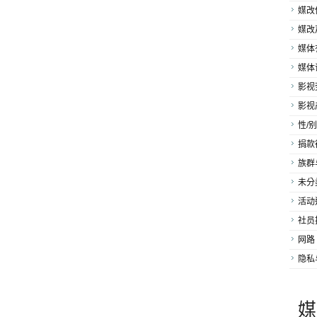
媒改
媒改
媒体
媒体
影视
影视
性/别
捐款
族群
未分
活动
社员
网路
隐私
媒