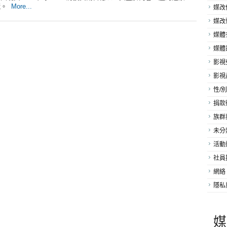
鏡。
More...
媒改
媒改
媒體
媒體
影視
影視
性/別
捐款
族群
未分
活動
社員
網絡
隱私
媒