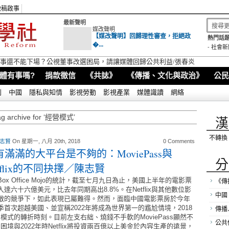
徵稿啟事
最新聲明
媒改聲明
【媒改聲明】回歸理性審查，拒絕政
熱門話題
�...
-
社會新
視董事還不能下場？公視董事改選困局，請讓媒體回歸公共利益/張春炎
體有事嗎?
捐款徵信
《共誌》
《傳播、文化與政治》
公民
別
中國
隱私與知情
影視勞動
影視產業
媒體識讀
網絡
ag archive for ‘經營模式’
漢
不轉換
 志賢
On 星期一, 八月 20th, 2018
0 Comments
有滿滿的大平台是不夠的：MoviePass與
分
tflix的不同抉擇／陳志賢
Box Office Mojo的統計，截至七月九日為止，美國上半年的電影票
《傳
入達六十六億美元，比去年同期高出8.8%。在Netflix與其他數位影
中國
敵的競爭下，如此表現已屬難得。然而，面臨中國電影票房於今年
季首次超越美國、並宣稱2022年將成為世界第一的尷尬情境，2018
傳播
式的轉折時刻。目前左支右絀、燒錢不手軟的MoviePass顯然不
公共
與2022年時Netflix將投資兩百億以上美金於內容生產的遠景，