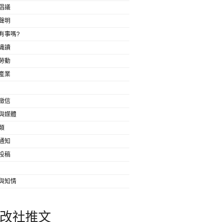
倡議
聲明
有事嗎?
識讀
勞動
產業
徵信
與媒體
類
通知
投稿
與知情
改社推文