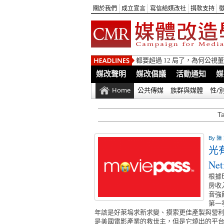
關於我們
成立宣言
寫信給媒改社
捐款支持
都要超過 12 局了，為何公
媒改聲明
媒改倡議
活動通知
媒
Home
公共傳媒
族群與媒體
性/
T
By
陳
光
Ne
根據
房收
音強
第一
年該是好萊塢求新求變、摸索更佳產製與營利模
是美國電影產業的救世主，但是它燒出的平台困境