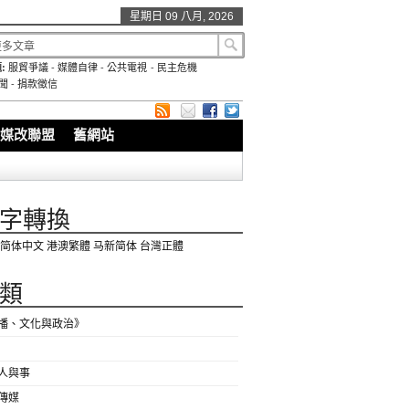
星期日 09 八月, 2026
:
服貿爭議
-
媒體自律
-
公共電視
-
民主危機
聞
-
捐款徵信
媒改聯盟
舊網站
字轉換
简体中文
港澳繁體
马新简体
台灣正體
類
播、文化與政治》
人與事
傳媒