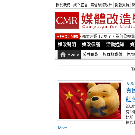
關於我們
成立宣言
寫信給媒改社
捐款支持
都要超過 12 局了，為何公
媒改聲明
媒改倡議
活動通知
媒
Home
公共傳媒
族群與媒體
性/
T
By
羅
真
紅
20
有4
比前
操作
More...