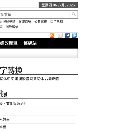
星期四 06 八月, 2026
:
服貿爭議
-
媒體自律
-
公共電視
-
民主危機
聞
-
捐款徵信
媒改聯盟
舊網站
字轉換
简体中文
港澳繁體
马新简体
台灣正體
類
播、文化與政治》
人與事
傳媒