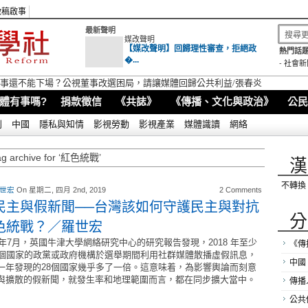
徵稿啟事
最新聲明
媒改聲明
【媒改聲明】回歸理性審查，拒絕政
熱門話題
�...
-
社會新
視董事還不能下場？公視董事改選困局，請讓媒體回歸公共利益/張春炎
體有事嗎?
捐款徵信
《共誌》
《傳播、文化與政治》
公民
別
中國
隱私與知情
影視勞動
影視產業
媒體識讀
網絡
ag archive for ‘紅色統戰’
漢
不轉換
 世宏
On 星期二, 四月 2nd, 2019
2 Comments
民主與假新聞──台灣該如何守護民主與對抗
分
色統戰？／羅世宏
18年7月，英國牛津大學網絡研究中心的研究報告發現，2018 年至少
《傳
8個國家的政黨或政府機構於選舉期間利用社群媒體散播虛假訊息，
中國
一年發現的28個國家幾乎多了一倍。這意味着，為影響輿論而刻意
與擴散的假新聞，就發生率和地理範圍而言，都在同步擴大當中。
傳播
公共