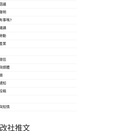
倡議
聲明
有事嗎?
識讀
勞動
產業
徵信
與媒體
類
通知
投稿
與知情
改社推文