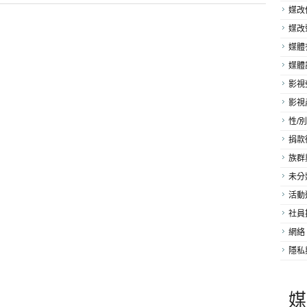
媒改
媒改
媒體
媒體
影視
影視
性/別
捐款
族群
未分
活動
社員
網絡
隱私
媒