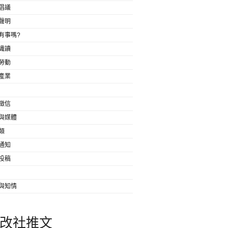
倡議
聲明
有事嗎?
識讀
勞動
產業
徵信
與媒體
類
通知
投稿
與知情
改社推文