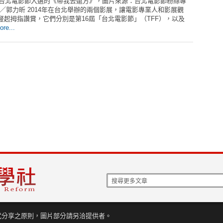
09台北電影節入選的《帶我去遠方》，圖片來源：台北電影節粉絲專
文／郭力昕 2014年在台北舉辦的兩個影展，讓電影專業人和影展觀
豎起拇指讚賞，它們分別是第16屆「台北電影節」（TFF），以及
ore...
式分享之原則，圖片部分請另洽提供者。