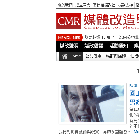
關於我們
成立宣言
寫信給媒改社
捐款支持
都要超過 12 局了，為何公
媒改聲明
媒改倡議
活動通知
媒
Home
公共傳媒
族群與媒體
性/
By
郭
國
男
第1
化的
有充
能不
我們對影像藝術與現實世界的多重體會。
Mo