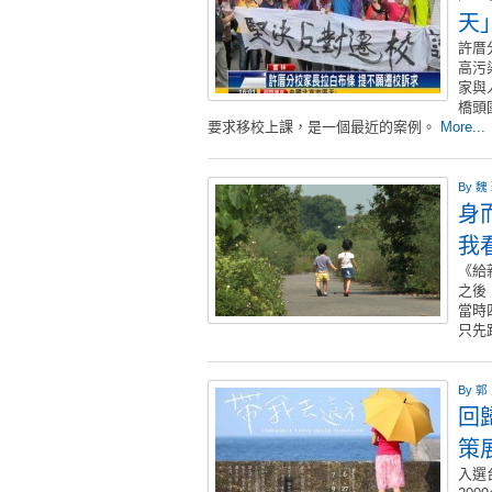
天
許厝
高污
家與
橋頭
要求移校上課，是一個最近的案例。
More...
By
魏
身
我
《給
之後
當時
只先
By
郭
回
策
入選