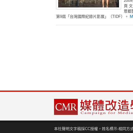
20
頁 
眾都
第9屆「台灣國際紀錄片影展」（TIDF）。
M
本社聲明文字稿採CC授權，姓名標示-相同方