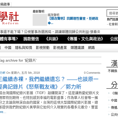
徵稿啟事
最新聲明
媒改聲明
【媒改聲明】回歸理性審查，拒絕政
熱門話題
�...
-
社會新
視董事還不能下場？公視董事改選困局，請讓媒體回歸公共利益/張春炎
體有事嗎?
捐款徵信
《共誌》
《傳播、文化與政治》
公民
別
中國
隱私與知情
影視勞動
影視產業
媒體識讀
網路
Tag archive for ‘紀錄片’
漢
不轉換
 力昕
On 星期六, 五月 5th, 2018
0 Comments
王繼續赤裸，我們繼續遺忘？ ――也談原一
分
經典記錄片《怒祭戰友魂》／郭力昕
1屆台灣國際紀錄片影展（TIDF）敲鑼開演了。這是讓熱愛紀錄片文
《傳
觀眾特別期待、也特別感到幸福的電影盛事；作為華人社會唯一擁
中國
分之言論與映演自由的國家，台灣的這項大型國際紀錄片影展，總
斷提供我們對紀錄片美學與它如何介入現實的各種多元養分，豐富
傳播
re...
公共