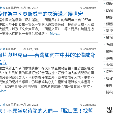
媒改
 世宏
On 星期六, 四月 8th, 2017
0 Comments
媒改
奠作為中國奧斯威辛的夾邊溝／羅世宏
媒體
是中國大陸發動「反右運動」（簡稱反右）的60周年。自1957年
中國大陸不斷發生一場又一場的人為製造災難，特別是反右、大躍
媒體
大飢荒、以及「文化大革命」（簡稱文革）…等，而反右無疑是捲
影視
一場場人禍的第一張多米諾骨牌。
More...
影視
性/別
 力昕
On 星期二, 三月 14th, 2017
0 Comments
捐款
錄片與坦克車──台灣如何在中共的軍備威脅
族群
挺立
未分
獨立電影工作者的處境這幾年在大陸地區益發困頓。由於國家機器
活動
人、影片到影展的繼續打壓和全面監控，好幾位過去成績斐然的獨
錄片導演或策展人，已經先後移居國外，或者被限制入境。更多不
社員
我流放的紀錄片導演，仍繼續竭其心力生產影像記錄或文字書寫，
網路
間，就轉往台灣和香港發聲；當香港的言論也加速被收緊、監控，
More...
隱私
 力昕
On 星期日, 十月 9th, 2016
0 Comments
媒
來！不願坐以待斃的人們—「脫口罩！找藍