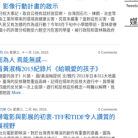
」影像行動計畫的啟示
Tweets
分校大事記。取自公視有話好說官網。 台灣因石化、煉鋼、冶金等
媒
染工業所帶來的環境與健康災害，究竟多嚴重？面對這些災害，國
人民又有怎樣的作為或行動？今年8月下旬中小學開學前，雲林麥寮
國小的許厝分校飽受六輕空污危害的學童，被行政院和雲林縣政府
 玓
On 星期三, 十一月 11th, 2015
0 Comments
而為人 焉能無感—
看黃淑梅2015紀錄片《給親愛的孩子》
親愛的孩子》片頭， 圖/黃淑梅提供 文/魏玓 2011年日本311大地震
，臺灣的反核聲勢重返高峰。記得在隔年的反核大遊行中，我帶著
四歲的女兒第一次上街頭。遊行和反核這些概念一時難以解釋，我
跟她說
More...
 力昕
On 星期三, 二月 4th, 2015
0 Comments
歸電影與影展的初衷-TFF和TIDF令人讚賞的
展視野
台北電影節映演，對於台灣青年導演的創作有重要的意義，圖為