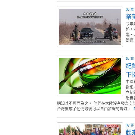
By
羅
祭
今年
起，
進、
動這
By
郭
紀
下
中國
對影
立紀
想自
明知其不可而為之。 他們在大陸沒有發言空
台灣就成了他們最後可以自由發聲的場域。
By
郭
起