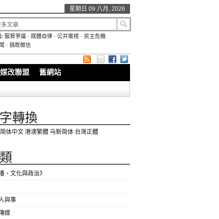
星期日 09 八月, 2026
:
服貿爭議
-
媒體自律
-
公共電視
-
民主危機
聞
-
捐款徵信
媒改聯盟
舊網站
字轉換
简体中文
港澳繁體
马新简体
台灣正體
類
播、文化與政治》
人與事
傳媒