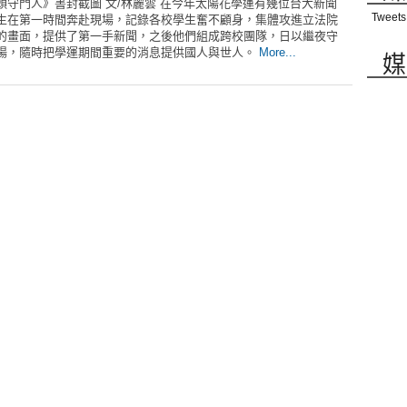
頭守門人》書封截圖 文/林麗雲 在今年太陽花學運有幾位台大新聞
Tweets
生在第一時間奔赴現場，記錄各校學生奮不顧身，集體攻進立法院
的畫面，提供了第一手新聞，之後他們組成跨校團隊，日以繼夜守
場，隨時把學運期間重要的消息提供國人與世人。
More...
媒