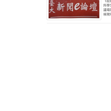
《街
所學
議場
候現