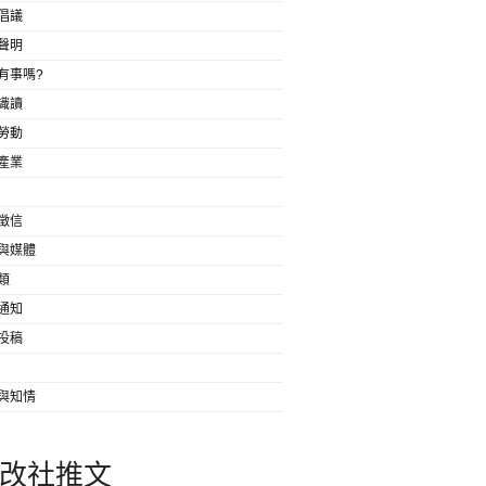
倡議
聲明
有事嗎?
識讀
勞動
產業
徵信
與媒體
類
通知
投稿
與知情
改社推文