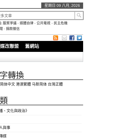
星期日 09 八月, 2026
:
服貿爭議
-
媒體自律
-
公共電視
-
民主危機
聞
-
捐款徵信
媒改聯盟
舊網站
字轉換
简体中文
港澳繁體
马新简体
台灣正體
類
播、文化與政治》
人與事
傳媒