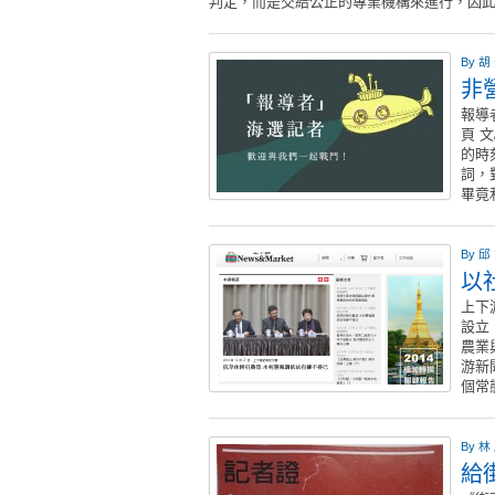
判定，而是交給公正的專業機構來進行，因
By
胡
非
報導
頁 
的時
詞，
畢竟
By
邱
以
上下游
設立
農業
游新
個常
By
林
給