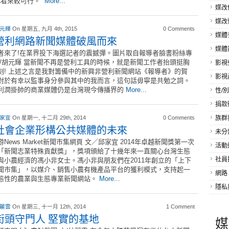
此看來較可行。
More...
媒改
媒改
 元輝
On 星期五, 九月 4th, 2015
0 Comments
媒體
營利網路新聞媒體破風而來
媒體
者來了!在業界投下海選記者的震撼彈。圖片取自報導者臉書粉絲專
文/胡元輝 當新聞不再是營利工具的時候，就是新聞工作者抬頭挺胸
影視
刻! 上述之言是我對籌備中的新興非營利新聞網站《報導者》的賀
影視
對於有幸以監事身分參與其中的我而言，這句話毋寧是共勉之詞。
利潤掛帥的商業媒體仍是台灣現今傳播界的
More...
性/別
捐款
 家宜
On 星期一, 十二月 29th, 2014
0 Comments
族群
社會企業形構公共媒體的未來
未分
News Market新聞市集網頁 文／邱家宜 2014年卓越新聞獎第一次
活動
「新聞志業特殊貢獻獎」，獎項頒給了十幾年來一直關心台灣生態
社員
與小農經濟的馮小非女士。馮小非與朋友們在2011年創立的「上下
聞市集」，以媒介、銷售小農有機產品平台的獲利模式，支持起一
網路
態性的農業與生態專業新聞網站。
More...
隱私
 麗雲
On 星期三, 十一月 12th, 2014
1 Comment
街頭守門人 堅實的基地
媒