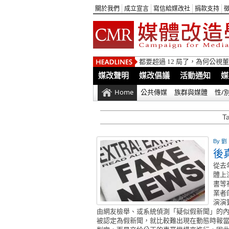
關於我們
成立宣言
寫信給媒改社
捐款支持
都要超過 12 局了，為何公
媒改聲明
媒改倡議
活動通知
媒
Home
公共傳媒
族群與媒體
性/
T
By
劉
後
從去
體上
書等
業者
演演
由網友檢舉、或系統偵測「疑似假新聞」的
被認定為假新聞，就比較難出現在動態時報