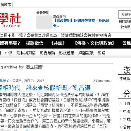
徵稿啟事
最新聲明
媒改聲明
【媒改聲明】回歸理性審查，拒絕政
熱門話題
�...
-
社會新
視董事還不能下場？公視董事改選困局，請讓媒體回歸公共利益/張春炎
體有事嗎?
捐款徵信
《共誌》
《傳播、文化與政治》
公民
別
中國
隱私與知情
影視勞動
影視產業
媒體識讀
網路
ag archive for ‘獨立媒體’
漢
不轉換
 昌德
On 星期五, 四月 7th, 2017
2 Comments
真相時代 誰來查核假新聞／劉昌德
分
年美國總統大選之後，到近期國內反滲透法草案的討論等，社群媒
流竄的「假新聞」成為社會關切議題。日前行政院與NCC尋求與臉
《傳
社群媒體合作，想建立「事實查核機制」；不過因為規劃透過網路
的「關鍵字查核」、並結合政府機構的澄清，而引來過度依賴程式
中國
算法、也參雜政治企圖的批評。 臉書目前在美國的測試作法，則是
傳播
內容，再交給臉書合作的「第三方獨立的新聞驗證機構」來審查；若
當中。因為並非由臉書單方面審查、也不單純透過演算程式「黑箱」
公共