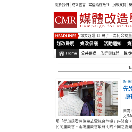
關於我們
成立宣言
寫信給媒改社
捐款支持
都要超過 12 局了，為何公
媒改聲明
媒改倡議
活動通知
媒
Home
公共傳媒
族群與媒體
性/
T
By
張鴻
先
–
圖為
文/M
場「從部落看原住民族電視台危機」座談會
民間座談會。兩場座談會最鮮明的不同之處