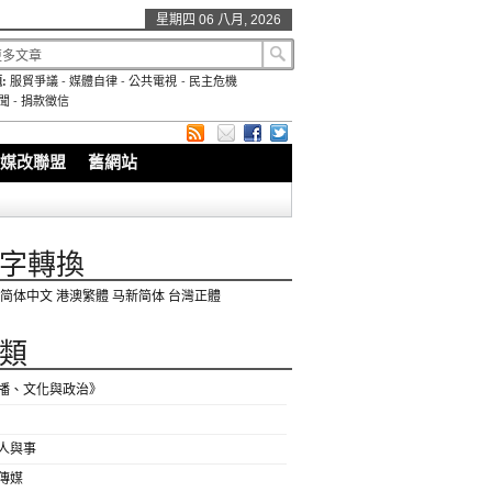
星期四 06 八月, 2026
:
服貿爭議
-
媒體自律
-
公共電視
-
民主危機
聞
-
捐款徵信
媒改聯盟
舊網站
字轉換
简体中文
港澳繁體
马新简体
台灣正體
類
播、文化與政治》
人與事
傳媒