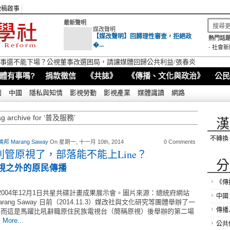
徵稿啟事
最新聲明
媒改聲明
【媒改聲明】回歸理性審查，拒絕政
熱門話題
�...
-
社會新
視董事還不能下場？公視董事改選困局，請讓媒體回歸公共利益/張春炎
體有事嗎?
捐款徵信
《共誌》
《傳播、文化與政治》
公民
別
中國
隱私與知情
影視勞動
影視產業
媒體識讀
網路
ag archive for ‘普及服務’
漢
不轉換
邦 Marang Saway
On 星期一, 十一月 10th, 2014
0 Comments
別管原視了，部落能不能上Line？
分
原視之外的原民傳播
《傳
2004年12月1日共星共碟計畫成果展示會。圖片來源：總統府網站
中國
arang Saway 日前（2014.11.3）媒改社與文化研究等團體舉辦了一
傳播
，而這是馬躍比吼辭職原住民族電視台（簡稱原視）後舉辦的第二場
是
More...
公共