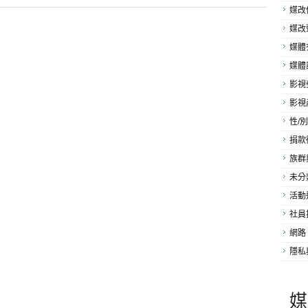
媒改
媒改
媒體
媒體
影視
影視
性/別
捐款
族群
未分
活動
社員
網路
隱私
媒