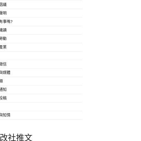
倡議
聲明
有事嗎?
識讀
勞動
產業
徵信
與媒體
類
通知
投稿
與知情
改社推文