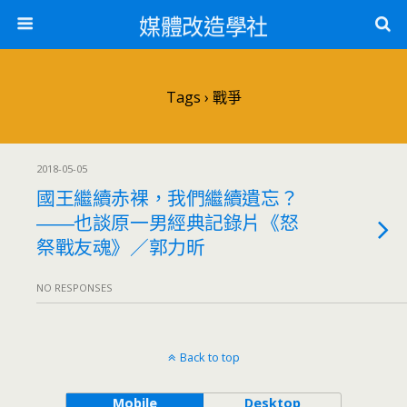
媒體改造學社
Tags › 戰爭
2018-05-05
國王繼續赤裸，我們繼續遺忘？
――也談原一男經典記錄片《怒
祭戰友魂》／郭力昕
NO RESPONSES
Back to top
Mobile
Desktop