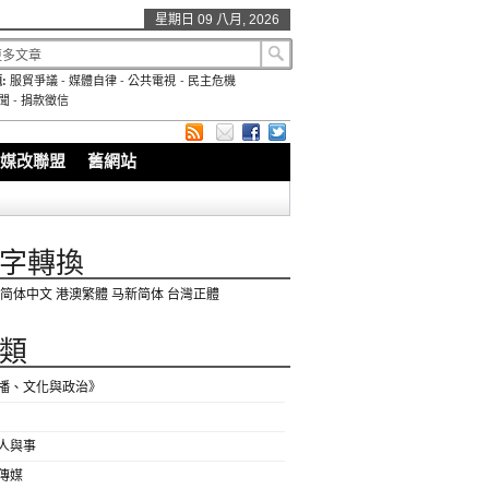
星期日 09 八月, 2026
:
服貿爭議
-
媒體自律
-
公共電視
-
民主危機
聞
-
捐款徵信
媒改聯盟
舊網站
字轉換
简体中文
港澳繁體
马新简体
台灣正體
類
播、文化與政治》
人與事
傳媒