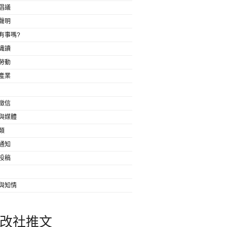
倡議
聲明
有事嗎?
識讀
勞動
產業
徵信
與媒體
類
通知
投稿
與知情
改社推文