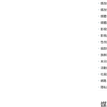
媒改
媒改
媒體
媒體
影視
影視
性/別
捐款
族群
未分
活動
社員
網路
隱私
媒