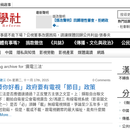
徵稿啟事
最新聲明
媒改聲明
【媒改聲明】回歸理性審查，拒絕政
熱門話題
�...
-
社會新
視董事還不能下場？公視董事改選困局，請讓媒體回歸公共利益/張春炎
體有事嗎?
捐款徵信
《共誌》
《傳播、文化與政治》
公民
別
中國
隱私與知情
影視勞動
影視產業
媒體識讀
網路
ag archive for ‘廣電三法’
漢
不轉換
 建三
On 星期二, 十一月 17th, 2015
0 Comments
要你好看」政府要有電視「節目」政策
分
三法是否應儘速通過？正反雙方主張之文宣。上：擷取自台聯文
下：翻拍自衛星公會電視廣告 文/馮建三 有線電視系統（影音圖文
《傳
之一）是否「必」須轉「載」無線電視頻道，爭論至少五年多，近
起勃谿。 但是，載或不載，跟電視觀眾的最大福祉，能有什麼關
中國
More...
傳播
公共