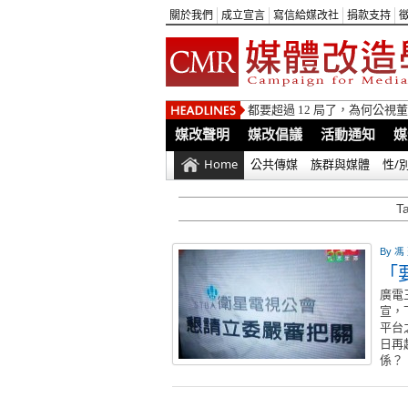
關於我們
成立宣言
寫信給媒改社
捐款支持
都要超過 12 局了，為何公
媒改聲明
媒改倡議
活動通知
媒
Home
公共傳媒
族群與媒體
性/
T
By
馮
「
廣電
宣，
平台
日再
係？